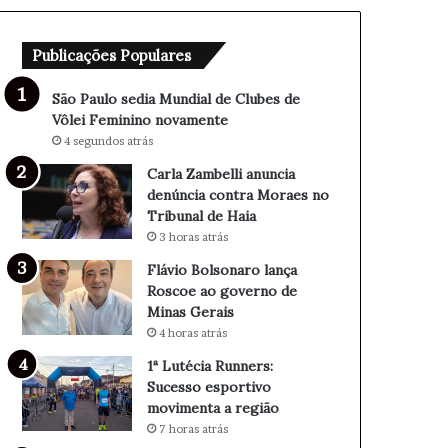
M
a
u
n
Publicações Populares
n
u
d
n
i
c
São Paulo sedia Mundial de Clubes de
a
i
Vôlei Feminino novamente
l
a
4 segundos atrás
d
d
Carla Zambelli anuncia
e
e
denúncia contra Moraes no
C
n
Tribunal de Haia
l
ú
3 horas atrás
u
n
b
c
Flávio Bolsonaro lança
e
i
Roscoe ao governo de
s
a
Minas Gerais
d
c
4 horas atrás
e
o
1ª Lutécia Runners:
V
n
Sucesso esportivo
ô
t
movimenta a região
l
r
7 horas atrás
e
a