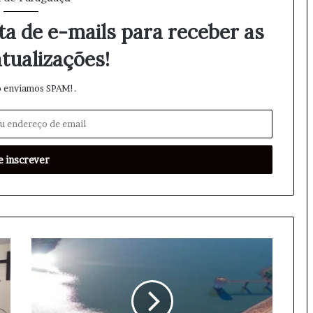
ta de e-mails para receber as
tualizações!
 enviamos SPAM!.
A
ç
ã
o
d