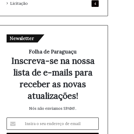
Licitação
4
Newsletter
Folha de Paraguaçu
Inscreva-se na nossa
lista de e-mails para
receber as novas
atualizações!
Nós não enviamos SPAM!.
I
n
s