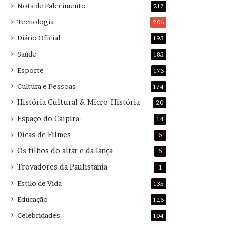
Nota de Falecimento
217
Tecnologia
206
Diário Oficial
193
Saúde
185
Esporte
176
Cultura e Pessoas
174
História Cultural & Micro-História
20
Espaço do Caipira
14
Dicas de Filmes
6
Os filhos do altar e da lança
5
Trovadores da Paulistânia
1
Estilo de Vida
135
Educação
126
Celebridades
104