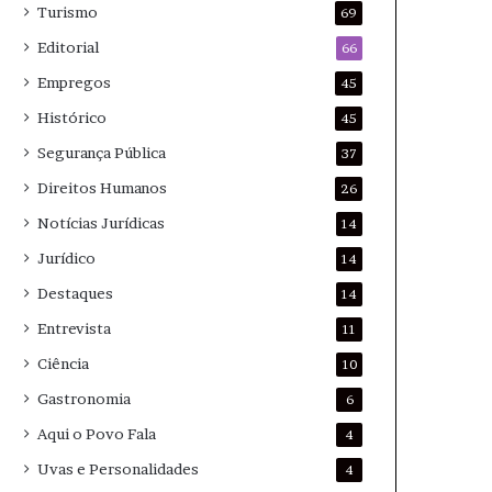
Turismo
69
Editorial
66
Empregos
45
Histórico
45
Segurança Pública
37
Direitos Humanos
26
Notícias Jurídicas
14
Jurídico
14
Destaques
14
Entrevista
11
Ciência
10
Gastronomia
6
Aqui o Povo Fala
4
Uvas e Personalidades
4