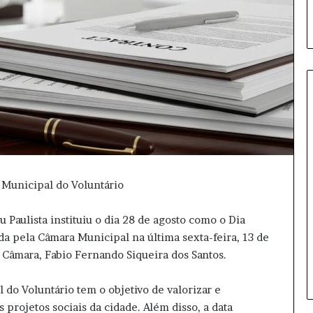
F
l
á
v
a Municipal do Voluntário
i
o
u Paulista instituiu o dia 28 de agosto como o Dia
B
10 horas atrás
o
da pela Câmara Municipal na última sexta-feira, 13 de
Flávio Bolsonaro define vice em
l
 Câmara, Fabio Fernando Siqueira dos Santos.
chapa pura para 2026
s
o
 do Voluntário tem o objetivo de valorizar e
n
projetos sociais da cidade. Além disso, a data
a