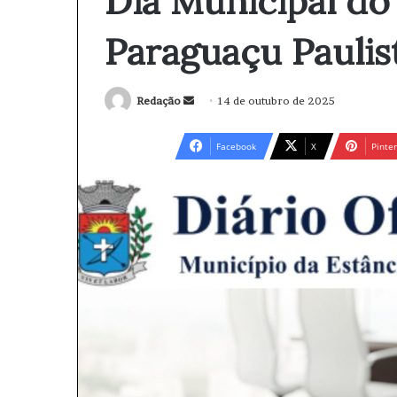
Dia Municipal do
Paraguaçu Paulis
Redação
M
14 de outubro de 2025
a
n
Facebook
X
Pinter
d
e
u
m
e
-
m
a
i
l