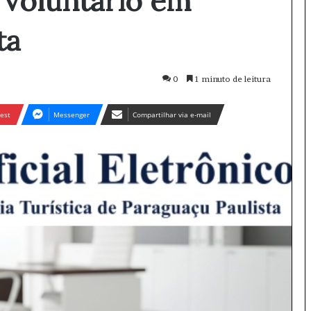
 Voluntário em
ta
0
1 minuto de leitura
est
Messenger
Compartilhar via e-mail