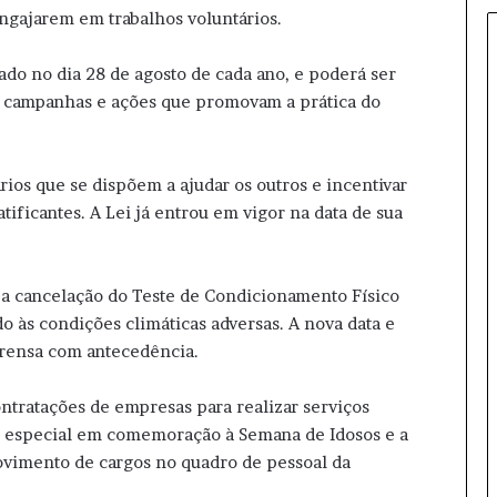
r
engajarem em trabalhos voluntários.
o
d
do no dia 28 de agosto de cada ano, e poderá ser
e
s, campanhas e ações que promovam a prática do
f
i
n
e
rios que se dispõem a ajudar os outros e incentivar
v
ificantes. A Lei já entrou em vigor na data de sua
i
c
e
 a cancelação do Teste de Condicionamento Físico
e
m
do às condições climáticas adversas. A nova data e
c
prensa com antecedência.
h
a
ntratações de empresas para realizar serviços
p
r especial em comemoração à Semana de Idosos e a
a
p
rovimento de cargos no quadro de pessoal da
u