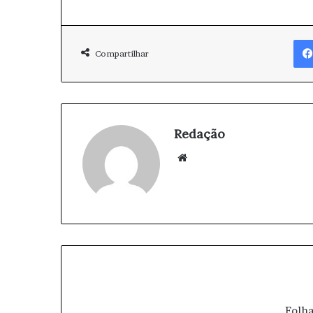
Compartilhar
Redação
We
bsi
te
Folha