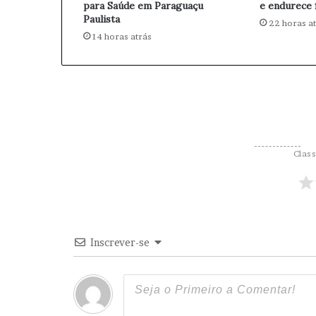
j
para Saúde em Paraguaçu
e endurece 
e
Paulista
22 horas a
t
14 horas atrás
o
s
d
e
L
e
i
e
Class
m
P
a
r
a
g
Inscrever-se
u
a
ç
u
P