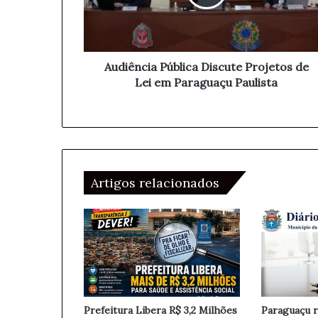
n
r
c
e
i
ç
a
o
P
Audiência Pública Discute Projetos de
d
ú
Lei em Paraguaçu Paulista
e
b
e
l
m
i
a
c
i
a
l
D
Artigos relacionados
i
s
c
u
t
e
P
r
o
Prefeitura Libera R$ 3,2 Milhões
Paraguaçu r