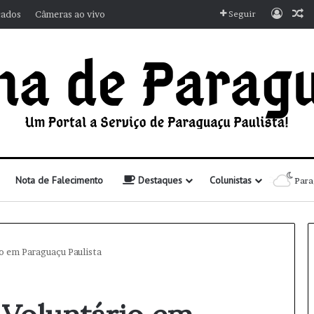
Entra
A
cados
Câmeras ao vivo
Seguir
Nota de Falecimento
Destaques
Colunistas
Para
o em Paraguaçu Paulista