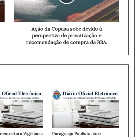
a
C
o
p
a
Ação da Copasa sobe devido à
s
perspectiva de privatização e
a
recomendação de compra da BBA.
s
o
b
e
d
e
v
i
d
o
à
p
e
r
eestrutura Vigilância
Paraguaçu Paulista abre