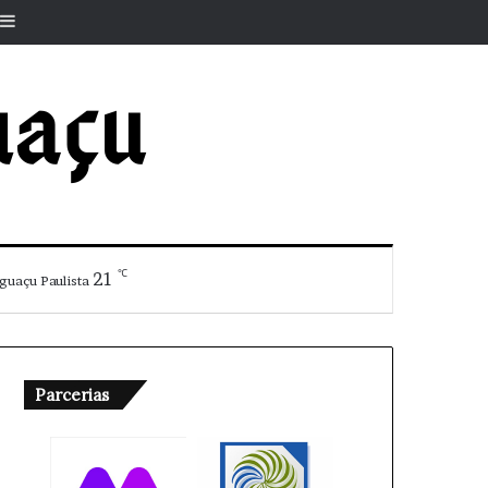
r
rtigo aleatório
Barra Lateral
℃
21
guaçu Paulista
Parcerias