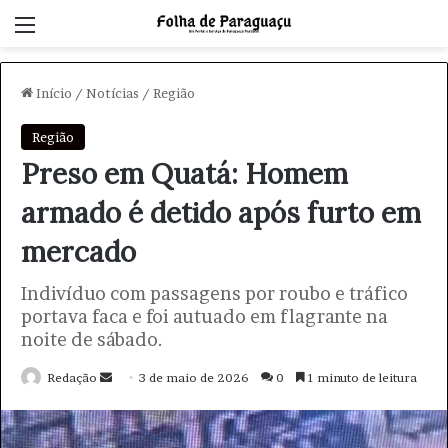
Menu
Início
/
Notícias
/
Região
Região
Preso em Quatá: Homem
armado é detido após furto em
mercado
Indivíduo com passagens por roubo e tráfico
portava faca e foi autuado em flagrante na
noite de sábado.
Redação
M
3 de maio de 2026
0
1 minuto de leitura
a
n