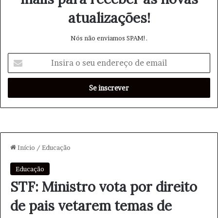
atualizações!
Nós não enviamos SPAM!.
I
n
s
i
r
a
o
s
e
u
e
n
d
e
r
e