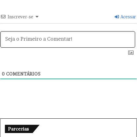
r
n
e
Inscrever-se
Acessar
t
0
COMENTÁRIOS
Parcerias