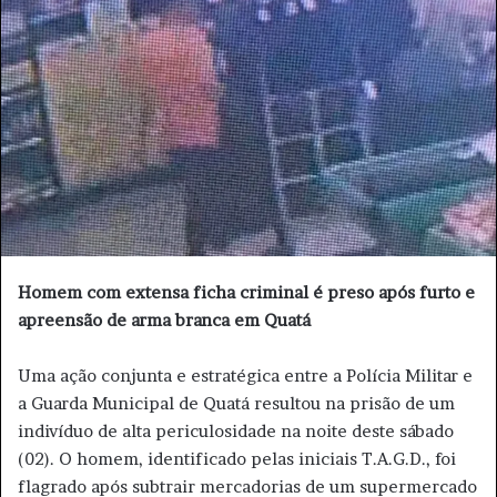
d
e
u
m
e
-
m
a
i
l
Homem com extensa ficha criminal é preso após furto e
apreensão de arma branca em Quatá
​Uma ação conjunta e estratégica entre a Polícia Militar e
a Guarda Municipal de Quatá resultou na prisão de um
indivíduo de alta periculosidade na noite deste sábado
(02). O homem, identificado pelas iniciais T.A.G.D., foi
flagrado após subtrair mercadorias de um supermercado