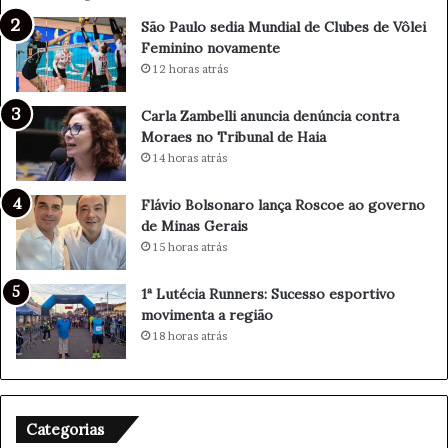
i
a
São Paulo sedia Mundial de Clubes de Vôlei
p
l
Feminino novamente
l
d
o
e
12 horas atrás
m
C
a
l
Carla Zambelli anuncia denúncia contra
c
u
Moraes no Tribunal de Haia
i
b
14 horas atrás
a
e
,
s
Flávio Bolsonaro lança Roscoe ao governo
E
d
de Minas Gerais
c
e
15 horas atrás
o
V
n
ô
1ª Lutécia Runners: Sucesso esportivo
o
l
movimenta a região
m
e
18 horas atrás
i
i
a
F
e
e
M
m
o
i
Categorias
v
n