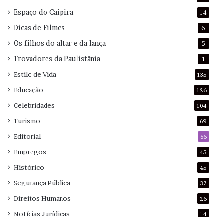
6
Espaço do Caipira
14
d
e
Dicas de Filmes
6
A
Os filhos do altar e da lança
5
g
o
Trovadores da Paulistânia
1
s
Estilo de Vida
135
t
o
Educação
126
Celebridades
104
Turismo
69
Editorial
66
Empregos
45
Histórico
45
Segurança Pública
37
Direitos Humanos
26
Notícias Jurídicas
14