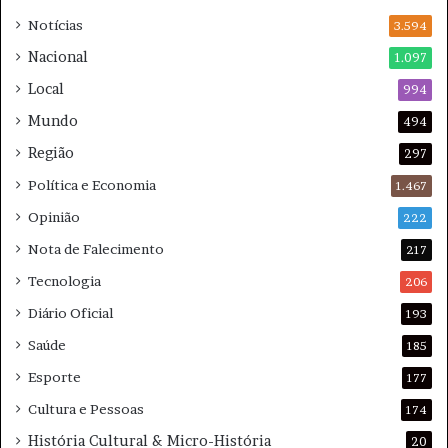
i
i
Notícias
3.594
m
n
Nacional
1.097
e
o
n
n
Local
994
t
o
Mundo
494
a
v
ç
a
Região
297
õ
m
Política e Economia
1.467
e
e
s
n
Opinião
222
n
t
Nota de Falecimento
o
217
e
M
Tecnologia
206
e
Diário Oficial
r
193
c
Saúde
185
a
d
Esporte
177
o
Cultura e Pessoas
174
e
m
História Cultural & Micro-História
20