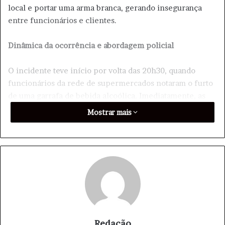
local e portar uma arma branca, gerando insegurança
entre funcionários e clientes.
Dinâmica da ocorrência e abordagem policial
​O incidente teve início por volta das 20h30, quando
funcionários da rede de supermercados notaram o furto
de uma garrafa de bebida alcoólica. Imediatamente, as
forças de segurança foram acionadas. Com um tempo de
Mostrar mais
resposta ágil, o patrulhamento integrado localizou o
suspeito nas proximidades do estabelecimento.
Redação