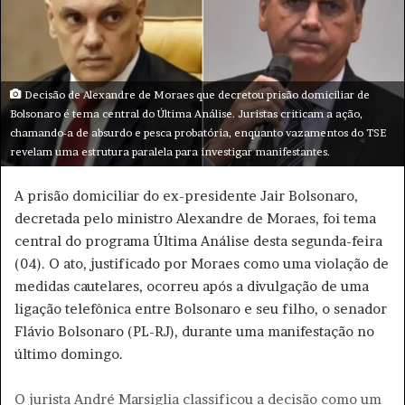
e
-
m
a
Decisão de Alexandre de Moraes que decretou prisão domiciliar de
i
Bolsonaro é tema central do Última Análise. Juristas criticam a ação,
l
chamando-a de absurdo e pesca probatória, enquanto vazamentos do TSE
revelam uma estrutura paralela para investigar manifestantes.
A prisão domiciliar do ex-presidente Jair Bolsonaro,
decretada pelo ministro Alexandre de Moraes, foi tema
central do programa Última Análise desta segunda-feira
(04). O ato, justificado por Moraes como uma violação de
medidas cautelares, ocorreu após a divulgação de uma
ligação telefônica entre Bolsonaro e seu filho, o senador
Flávio Bolsonaro (PL-RJ), durante uma manifestação no
último domingo.
O jurista André Marsiglia classificou a decisão como um