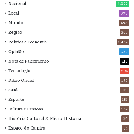
Nacional
1.097
o
L
s
S
Local
998
t
Mundo
498
o
Região
303
Política e Economia
1.474
Opinião
222
Nota de Falecimento
217
Tecnologia
206
Diário Oficial
193
Saúde
189
Esporte
181
Cultura e Pessoas
174
História Cultural & Micro-História
20
Espaço do Caipira
14