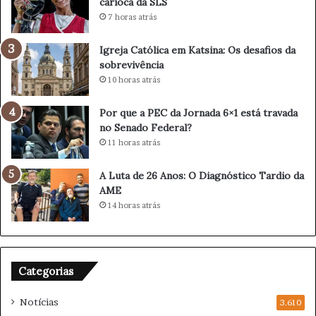
carioca da SLS
i
n
r
q
7 horas atrás
a
u
a
i
Igreja Católica em Katsina: Os desafios da
s
s
sobrevivência
P
t
10 horas atrás
r
a
e
e
Por que a PEC da Jornada 6×1 está travada
v
t
no Senado Federal?
i
a
11 horas atrás
s
p
õ
a
A Luta de 26 Anos: O Diagnóstico Tardio da
e
c
AME
s
a
14 horas atrás
d
r
e
i
1
o
0
c
d
a
Categorias
e
d
A
a
Notícias
3.610
g
S