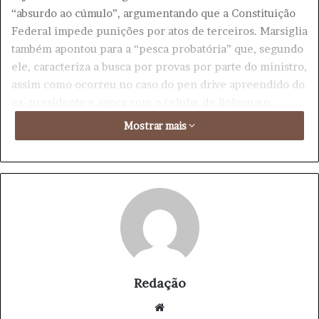
“absurdo ao cúmulo”, argumentando que a Constituição
Federal impede punições por atos de terceiros. Marsiglia
também apontou para a “pesca probatória” que, segundo
ele, caracteriza a busca por provas por parte do ministro,
assim como ocorreu no caso do pen drive apreendido do
ex-presidente e agora com o celular de Bolsonaro.
Mostrar mais
A decisão de Moraes se soma à escalada de conflitos com
Donald Trump, que, na semana anterior, impôs sanções
do Lei Magnitsky ao ministro. O vereador Guilherme
Kilter, em sua análise, apontou para o método arriscado
utilizado por Moraes, afirmando que ele “vai sempre
dobrar a aposta, nunca vai recuar e vai continuar
avançando”. Kilter faz um alerta: “Se a gente não parar o
Alexandre Moraes, ele vai parar o Brasil”.
Redação
Kilter também afirmou que há uma “intenção de
We
silenciar Bolsonaro” com as medidas cautelares, como o