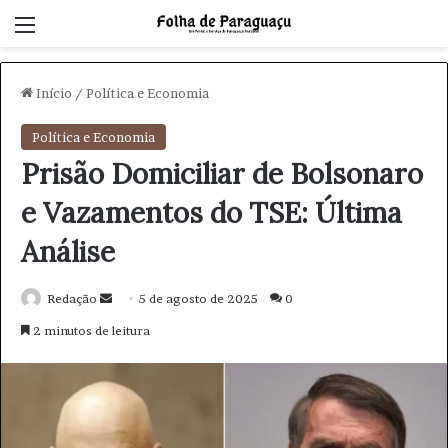
Menu
Início
/
Política e Economia
Política e Economia
Prisão Domiciliar de Bolsonaro
e Vazamentos do TSE: Última
Análise
Redação
M
5 de agosto de 2025
0
a
2 minutos de leitura
n
d
e
u
m