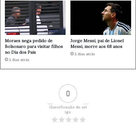
g
ó
a
s
ç
i
ã
n
o
t
F
e
Moraes nega pedido de
Jorge Messi, pai de Lionel
i
r
Bolsonaro para visitar filhos
Messi, morre aos 68 anos
s
n
no Dia dos Pais
c
2 dias atrás
a
a
2 dias atrás
ç
l
ã
e
o
m
n
C
o
o
0
R
m
i
b
o
Classificação do art
u
igo
s
t
í