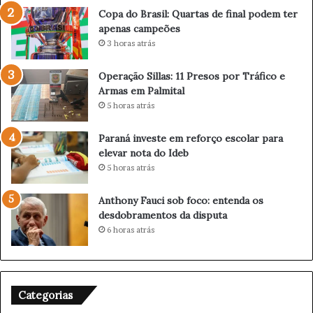
e
s
Copa do Brasil: Quartas de final podem ter
P
d
apenas campeões
a
e
3 horas atrás
r
f
a
i
Operação Sillas: 11 Presos por Tráfico e
g
n
Armas em Palmital
u
a
5 horas atrás
a
l
ç
p
u
o
Paraná investe em reforço escolar para
r
d
elevar nota do Ideb
e
e
5 horas atrás
f
m
o
t
Anthony Fauci sob foco: entenda os
r
e
desdobramentos da disputa
ç
r
6 horas atrás
a
a
c
p
o
e
m
n
Categorias
b
a
a
s