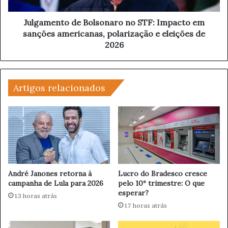
n
r
t
a
o
Julgamento de Bolsonaro no STF: Impacto em
n
d
sanções americanas, polarização e eleições de
d
e
2026
i
B
r
o
R
l
o
s
Artigos relacionados
d
o
r
n
i
a
g
r
u
o
e
n
s
o
S
André Janones retorna à
Lucro do Bradesco cresce
T
campanha de Lula para 2026
pelo 10º trimestre: O que
esperar?
F
13 horas atrás
:
17 horas atrás
I
m