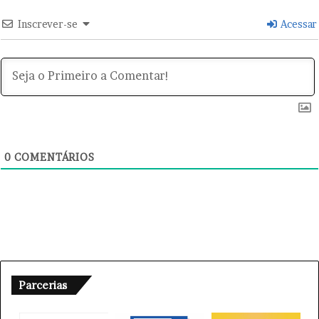
n
a
Inscrever-se
Acessar
s
,
p
o
l
a
r
i
z
0
COMENTÁRIOS
a
ç
ã
o
e
e
l
e
Parcerias
i
ç