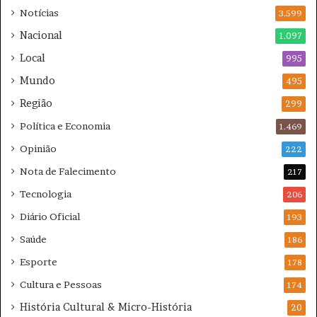
Notícias
t
3.599
c
e
a
Nacional
1.097
à
m
Local
v
995
p
i
e
Mundo
495
o
õ
Região
l
e
299
ê
s
Política e Economia
1.469
n
c
Opinião
222
i
Nota de Falecimento
217
a
Tecnologia
206
Diário Oficial
193
Saúde
186
Esporte
178
Cultura e Pessoas
174
História Cultural & Micro-História
20