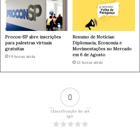
p
a
c
t
o
Procon-SP abre inscrições
Resumo de Notícias:
e
para palestras virtuais
Diplomacia, Economia e
m
gratuitas
Movimentações no Mercado
s
em 6 de Agosto
19 horas atrás
a
21 horas atrás
n
ç
õ
e
s
0
a
m
e
Classificação do art
r
igo
i
c
a