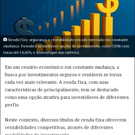
m
e
-
m
a
i
Renda fixa: segurança e rentabilidade em um mercado em constante
l
mudança. Descubra as melhores opções de investimento, como CDBs com
taxas até 14,65%, e diversifique sua carteira.
Em um cenário econômico em constante mudança, a
busca por investimentos seguros e rentáveis se torna
cada vez mais relevante. A renda fixa, com suas
características de principalmente, tem se destacado
como uma opção atrativa para investidores de diferentes
perfis.
Neste contexto, diversos títulos de renda fixa oferecem
rentabilidades competitivas, através de diferentes
modalidades de investimento.