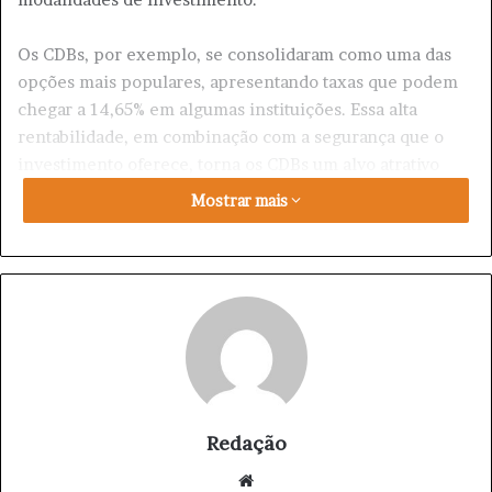
Os CDBs, por exemplo, se consolidaram como uma das
opções mais populares, apresentando taxas que podem
chegar a 14,65% em algumas instituições. Essa alta
rentabilidade, em combinação com a segurança que o
investimento oferece, torna os CDBs um alvo atrativo
para quem busca diversificar sua carteira.
Mostrar mais
Além dos CDBs, o mercado de renda fixa abrange outros
títulos com características e riscos específicos. A escolha
do investimento ideal depende de diversos fatores, como
o perfil de risco do investidor, o horizonte de tempo e os
objetivos financeiros.
A variedade de opções disponíveis exige atenção e
análise cuidadosa para que o investidor possa tomar
Redação
decisões informadas e alcançar seus objetivos de forma
We