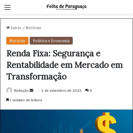
Menu
Início
/
Notícias
Notícias
Política e Economia
Renda Fixa: Segurança e
Rentabilidade em Mercado em
Transformação
Redação
M
2 de setembro de 2025
0
a
1 minuto de leitura
n
d
e
u