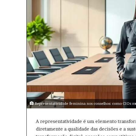
m
a
i
l
Representatividade feminina nos conselhos: como CIOs mul
A representatividade é um elemento transfor
diretamente a qualidade das decisões e a sus