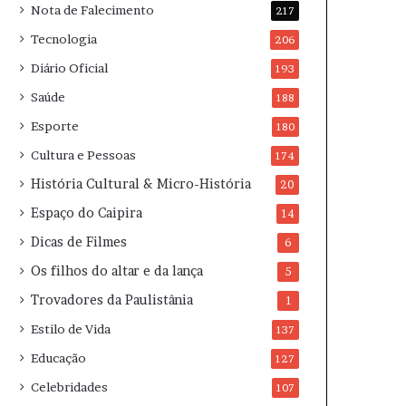
Nota de Falecimento
217
Tecnologia
206
Diário Oficial
193
Saúde
188
Esporte
180
Cultura e Pessoas
174
História Cultural & Micro-História
20
Espaço do Caipira
14
Dicas de Filmes
6
Os filhos do altar e da lança
5
Trovadores da Paulistânia
1
Estilo de Vida
137
Educação
127
Celebridades
107