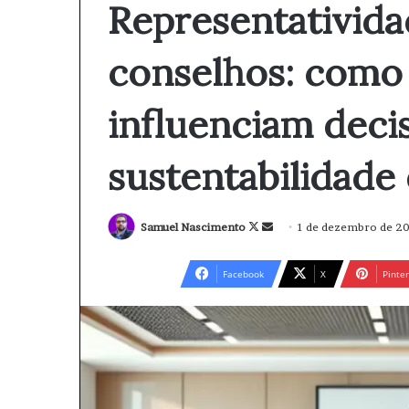
Representativida
conselhos: como
influenciam deci
sustentabilidade
Samuel Nascimento
F
M
1 de dezembro de 2
o
a
l
n
Facebook
X
Pinter
l
d
o
e
w
u
o
m
n
e
X
-