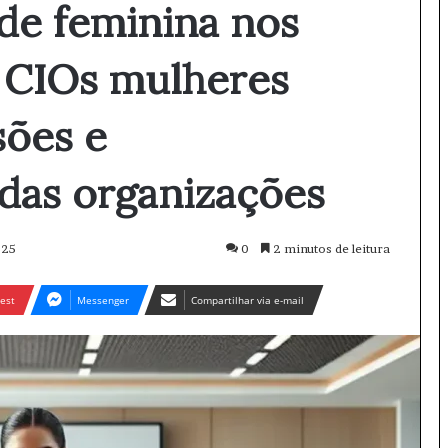
de feminina nos
 CIOs mulheres
sões e
 das organizações
025
0
2 minutos de leitura
est
Messenger
Compartilhar via e-mail