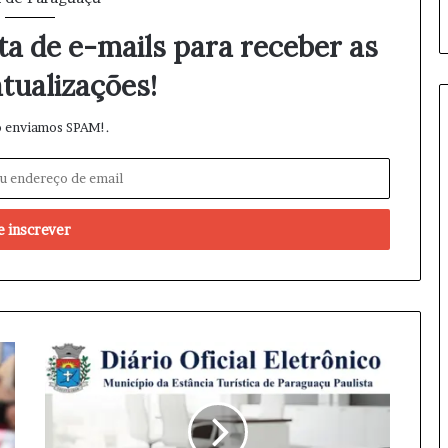
ta de e-mails para receber as
tualizações!
 enviamos SPAM!.
P
a
r
a
g