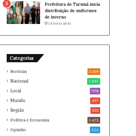
m
c
Prefeitura de Tarumã inicia
a
a
distribuição de uniformes
q
r
de inverno
u
r
14 horas atrás
i
e
a
i
d
r
o
a
r
e
Categorias
m
2
Notícias
3.609
0
2
Nacional
1.097
6
Local
998
Mundo
497
Região
303
Política e Economia
1.472
Opinião
222