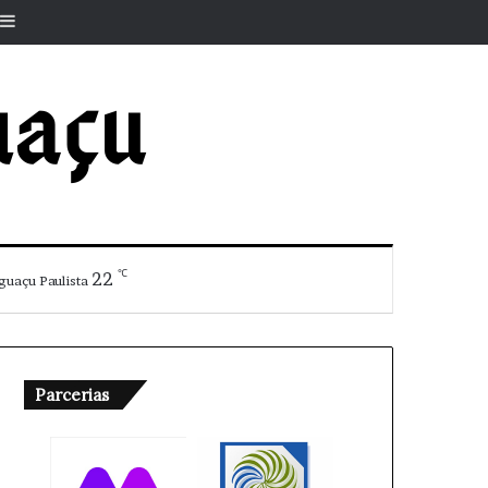
r
rtigo aleatório
Barra Lateral
℃
22
guaçu Paulista
Parcerias