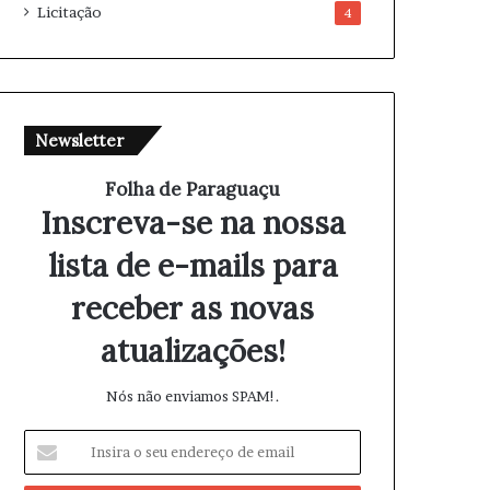
Licitação
4
Newsletter
Folha de Paraguaçu
Inscreva-se na nossa
lista de e-mails para
receber as novas
atualizações!
Nós não enviamos SPAM!.
I
n
s