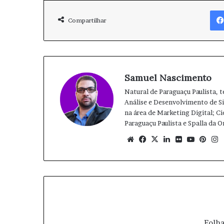
Compartilhar
Samuel Nascimento
Natural de Paraguaçu Paulista, 
Análise e Desenvolvimento de 
na área de Marketing Digital; Ci
Paraguaçu Paulista e Spalla da 
We
Fa
X
Lin
Fli
Yo
Pin
bsi
ce
ke
ckr
uT
ter
te
bo
din
ub
est
ok
e
Folha