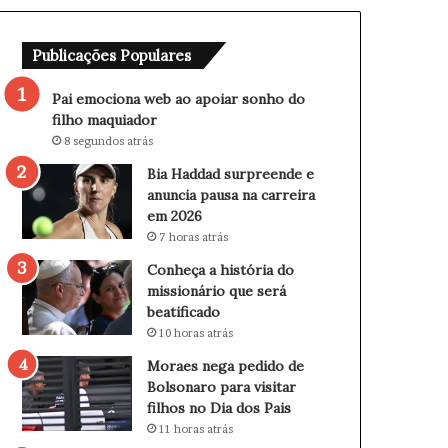
b
r
a
e
Publicações Populares
o
e
a
n
p
d
Pai emociona web ao apoiar sonho do
o
e
filho maquiador
i
e
8 segundos atrás
a
a
Bia Haddad surpreende e
r
n
anuncia pausa na carreira
s
u
em 2026
o
n
7 horas atrás
n
c
h
i
Conheça a história do
o
a
missionário que será
d
p
beatificado
o
a
10 horas atrás
f
u
Moraes nega pedido de
i
s
Bolsonaro para visitar
l
a
filhos no Dia dos Pais
h
n
11 horas atrás
o
a