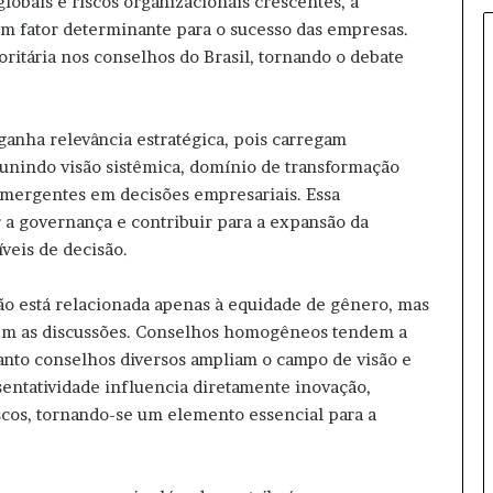
globais e riscos organizacionais crescentes, a
a
um fator determinante para o sucesso das empresas.
r
ritária nos conselhos do Brasil, tornando o debate
u
.
m
ã
i
anha relevância estratégica, pois carregam
n
 unindo visão sistêmica, domínio de transformação
i
 emergentes em decisões empresariais. Essa
c
a governança e contribuir para a expansão da
i
a
veis de decisão.
d
i
ão está relacionada apenas à equidade de gênero, mas
s
cem as discussões. Conselhos homogêneos tendem a
t
nto conselhos diversos ampliam o campo de visão e
r
i
sentatividade influencia diretamente inovação,
b
scos, tornando-se um elemento essencial para a
u
i
ç