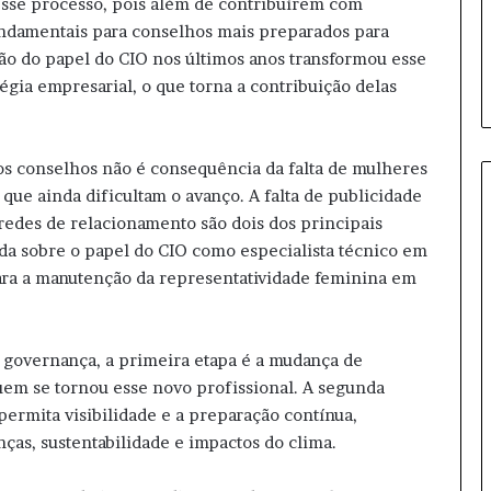
sse processo, pois além de contribuírem com
ã
undamentais para conselhos mais preparados para
o
d
ão do papel do CIO nos últimos anos transformou esse
e
égia empresarial, o que torna a contribuição delas
u
n
i
os conselhos não é consequência da falta de mulheres
f
o
 que ainda dificultam o avanço. A falta de publicidade
r
redes de relacionamento são dois dos principais
m
da sobre o papel do CIO como especialista técnico em
e
ara a manutenção da representatividade feminina em
s
d
e
i
 governança, a primeira etapa é a mudança de
n
m se tornou esse novo profissional. A segunda
v
ermita visibilidade e a preparação contínua,
e
as, sustentabilidade e impactos do clima.
r
n
o