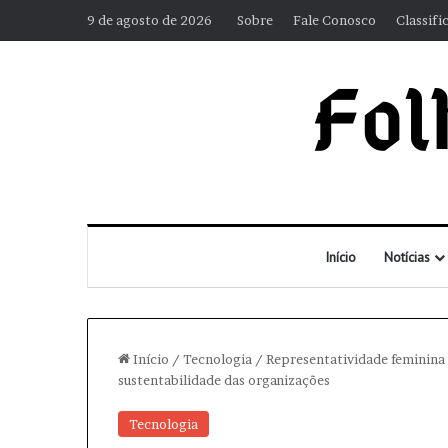
9 de agosto de 2026
Sobre
Fale Conosco
Classifi
Início
Notícias
Início
/
Tecnologia
/
Representatividade feminina 
sustentabilidade das organizações
Tecnologia