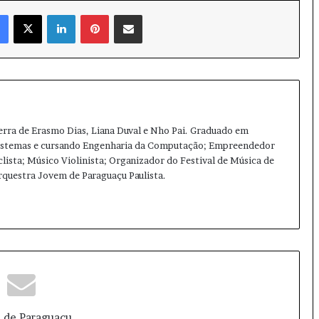
Facebook
X
Linkedin
Pinterest
Compartilhar via e-mail
terra de Erasmo Dias, Liana Duval e Nho Pai. Graduado em
Sistemas e cursando Engenharia da Computação; Empreendedor
clista; Músico Violinista; Organizador do Festival de Música de
Orquestra Jovem de Paraguaçu Paulista.
Ins
tag
ra
m
 de Paraguaçu