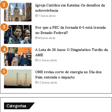
n
s
Igreja Católica em Katsina: Os desafios da
q
i
sobrevivência
u
n
7 horas atrás
i
a
s
:
Por que a PEC da Jornada 6×1 está travada
t
O
no Senado Federal?
a
s
8 horas atrás
e
d
t
e
a
s
A Luta de 26 Anos: O Diagnóstico Tardio da
p
a
AME
a
f
11 horas atrás
c
i
a
o
ONS revisa corte de energia no Dia dos
r
s
Pais; entenda o impacto
i
d
12 horas atrás
o
a
c
s
a
o
d
b
Categorias
a
r
S
e