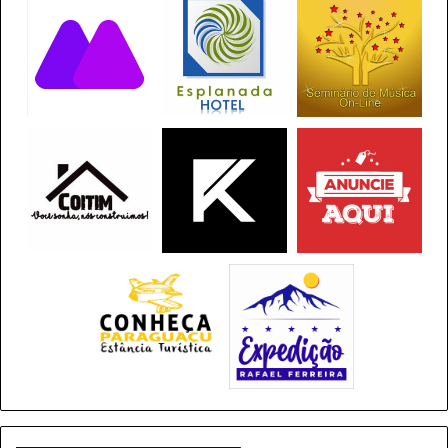
brasileiras
O desempenho das exportações brasileiras foi
beneficiado pelo aumento da demanda global e pela
valorização das commodities. A China consolidou-se
como o principal parceiro comercial, absorvendo 34%
das vendas externas brasileiras. Com o saldo acumulado