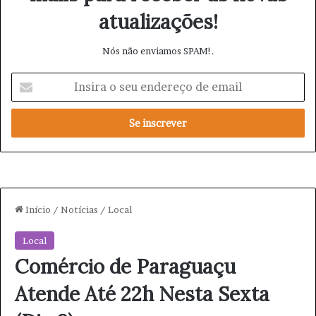
atualizações!
Nós não enviamos SPAM!.
I
n
s
i
r
a
o
s
e
u
e
n
d
e
r
e