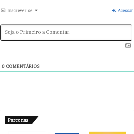
Inscrever-se
Acessar
A empresa Lovable implementou uma política de
0
COMENTÁRIOS
aumento salarial de 10% anual para colaboradores que
atingirem metas, visando a retenção de talentos frente à
alta rotatividade do setor. Enquanto isso, na Alemanha,
ativistas buscam restringir a circulação de automóveis no
centro de Berlim, propondo limites severos para
priorizar o transporte coletivo e pedestres, seguindo
tendências já observadas em cidades como Oslo e Paris.
Parcerias
Crescimento nas exportações