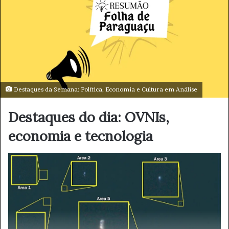
u
m
e
-
m
a
i
Destaques da Semana: Política, Economia e Cultura em Análise
l
Destaques do dia: OVNIs,
economia e tecnologia