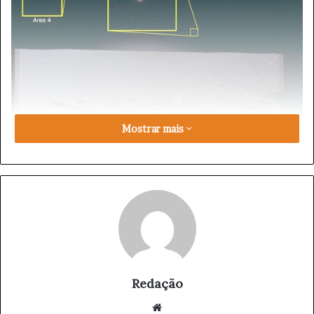
Mostrar mais
O cenário informativo deste sábado é marcado por
revelações governamentais sobre fenômenos aéreos não
identificados, um marco histórico na balança comercial
Redação
brasileira e avanços significativos na indústria de
wearables. O governo americano disponibilizou
We