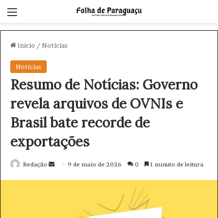
Menu
Início
/
Notícias
Notícias
Resumo de Notícias: Governo
revela arquivos de OVNIs e
Brasil bate recorde de
exportações
Redação
M
9 de maio de 2026
0
1 minuto de leitura
a
n
d
e