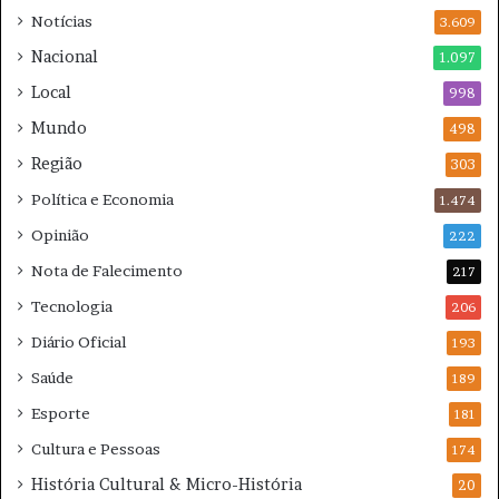
Notícias
L
3.609
v
S
i
Nacional
1.097
v
Local
998
ê
n
Mundo
498
c
Região
i
303
a
Política e Economia
1.474
Opinião
222
Nota de Falecimento
217
Tecnologia
206
Diário Oficial
193
Saúde
189
Esporte
181
Cultura e Pessoas
174
História Cultural & Micro-História
20