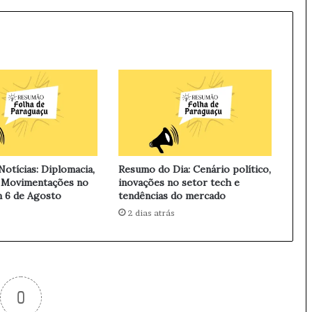
a
R
e
p
a
s
s
a
R
$
2
6
otícias: Diplomacia,
Resumo do Dia: Cenário político,
,
 Movimentações no
inovações no setor tech e
7
 6 de Agosto
tendências do mercado
9
2 dias atrás
B
i
l
h
õ
0
e
s