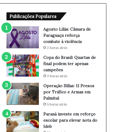
â
Q
m
u
Publicações Populares
a
a
r
r
a
t
Agosto Lilás: Câmara de
d
a
Paraguaçu reforça
e
s
combate à violência
P
d
2 horas atrás
a
e
Copa do Brasil: Quartas de
r
f
final podem ter apenas
a
i
campeões
g
n
3 horas atrás
u
a
a
l
Operação Sillas: 11 Presos
ç
p
por Tráfico e Armas em
u
o
Palmital
r
d
5 horas atrás
e
e
Paraná investe em reforço
f
m
escolar para elevar nota do
o
t
Ideb
r
e