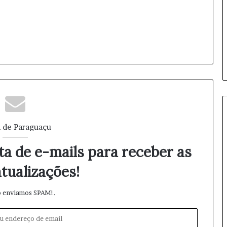
b
r
a
m
e
n
t
o
s
d
a
d
 de Paraguaçu
i
s
ta de e-mails para receber as
p
u
tualizações!
t
a
 enviamos SPAM!.