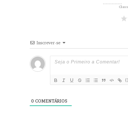
d
Class
e
R
$
1
B
i
Inscrever-se
l
h
ã
o
{
0
COMENTÁRIOS