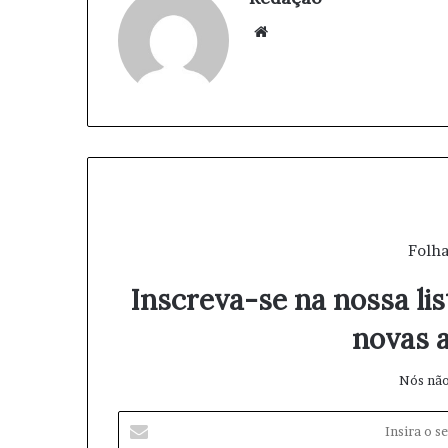
We
bsi
te
Folha
Inscreva-se na nossa lis
novas a
Nós não
I
n