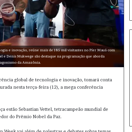
ogia e inovação, reúne mais de 185 mil visitantes no Píer Mauá com
A
Vettel e Denis Mukwege são destaque na programação que aborda
n
protagonismo da Amazônia.
t
h
ência global de tecnologia e inovação, tomará conta
o
n
urada nesta terça-feira (12), a mega conferência
y
15 horas atrás
F
Anthony Fauci sob foco: entend
a
nça estão Sebastian Vettel, tetracampeão mundial de
os desdobramentos da disputa
u
dor do Prêmio Nobel da Paz.
c
i
s
on Week vai além de palestras e debates sobre temas