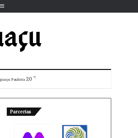
r
rtigo aleatório
Barra Lateral
℃
20
guaçu Paulista
Parcerias