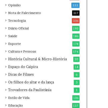
Opinião
222
Nota de Falecimento
217
Tecnologia
206
Diário Oficial
193
Saúde
186
Esporte
178
Cultura e Pessoas
174
História Cultural & Micro-História
20
Espaço do Caipira
14
Dicas de Filmes
6
Os filhos do altar e da lança
5
Trovadores da Paulistânia
1
Estilo de Vida
136
Educação
127