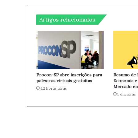
c
i
a
l
r
Artigos relacionados
a
E
s
q
u
e
m
a
d
Procon-SP abre inscrições para
Resumo de N
e
palestras virtuais gratuitas
Economia e
C
Mercado em
22 horas atrás
o
1 dia atrás
r
r
u
p
ç
ã
o