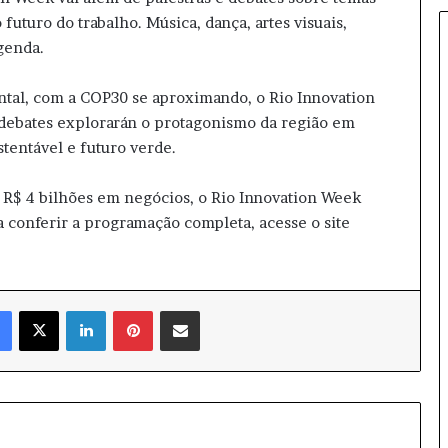
o
 futuro do trabalho. Música, dança, artes visuais,
b
genda.
f
o
tal, com a COP30 se aproximando, o Rio Innovation
c
o
 debates explorarán o protagonismo da região em
:
tentável e futuro verde.
e
n
R$ 4 bilhões em negócios, o Rio Innovation Week
t
 conferir a programação completa, acesse o site
e
n
d
a
o
Facebook
X
Linkedin
Pinterest
Compartilhar via e-mail
s
d
e
s
d
o