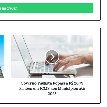
G
o
v
e
r
n
o
P
a
u
Governo Paulista Repassa R$ 26,79
l
Bilhões em ICMS aos Municípios até
i
2025
s
t