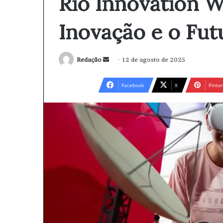
Rio Innovation W
Inovação e o Fut
Redação
M
12 de agosto de 2025
a
n
Facebook
X
Pinter
d
e
u
m
e
-
m
a
i
l