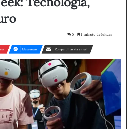
eek: Tecnologia,
uro
0
1 minuto de leitura
est
Messenger
Compartilhar via e-mail