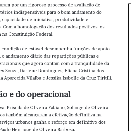
p
saram por um rigoroso processo de avaliação de
e
ritérios indispensáveis para o bom andamento do
r
, capacidade de iniciativa, produtividade e
d
. Com a homologação dos resultados positivos, os
e
a na Constituição Federal.
c
a
r
à condição de estável desempenha funções de apoio
g
 o andamento diário das repartições públicas e
o
eracionais que agora contam com a tranquilidade da
a
es Souza, Darlene Domingues, Eliana Cristina dos
p
a Aparecida Vilalba e Jessika Isabelle da Cruz Tiritili.
ó
s
c
ão e do operacional
o
n
va, Priscila de Oliveira Fabiano, Solange de Oliveira
d
os também alcançaram a efetivação definitiva na
e
n
serviços urbanos ganha o reforço em definitivo dos
a
 Paulo Henrique de Oliveira Barbosa.