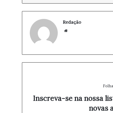
Redação
We
bsi
te
Folha
Inscreva-se na nossa lis
novas a