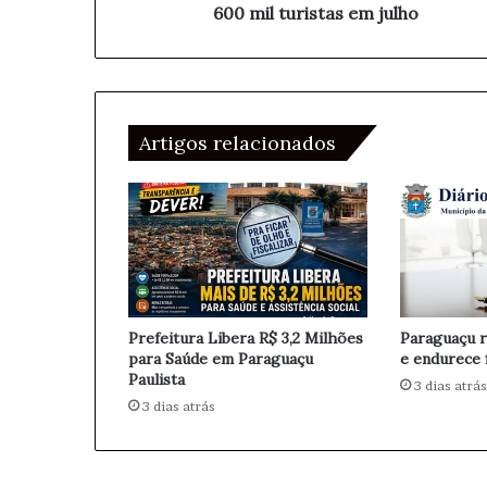
r
600 mil turistas em julho
e
l
e
a
m
n
a
d
i
o
l
Artigos relacionados
B
r
a
s
i
l
e
i
r
Prefeitura Libera R$ 3,2 Milhões
Paraguaçu r
a
para Saúde em Paraguaçu
e endurece 
,
Paulista
3 dias atrás
p
3 dias atrás
r
o
j