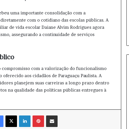
ç
ã
ebeu uma importante consolidação com a
o
 diretamente com o cotidiano das escolas públicas. A
h
i
liar de vida escolar Daiane Alvim Rodrigues agora
s
ismo, assegurando a continuidade de serviços
t
ó
r
blico
i
c
 o compromisso com a valorização do funcionalismo
a
 oferecido aos cidadãos de Paraguaçu Paulista. A
vidores planejem suas carreiras a longo prazo dentro
tos na qualidade das políticas públicas entregues à
Facebook
X
Linkedin
Pinterest
Compartilhar via e-mail