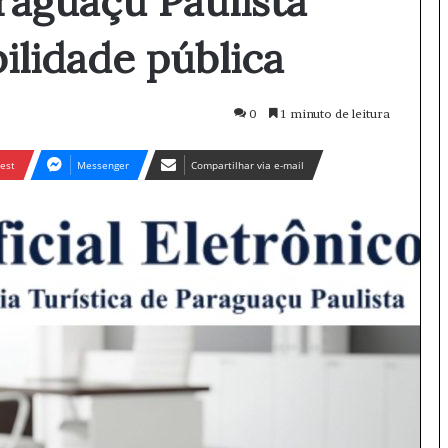
raguaçu Paulista
ilidade pública
0
1 minuto de leitura
est
Messenger
Compartilhar via e-mail