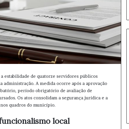
M
i
n
i
 a estabilidade de quatorze servidores públicos
s
da administração. A medida ocorre após a aprovação
t
obatório, período obrigatório de avaliação de
r
11 horas atrás
o
sados. Os atos consolidam a segurança jurídica e a
Ministro do STJ perde cargo
d
 nos quadros do município.
após condenação histórica
o
S
 funcionalismo local
T
J