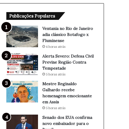
d
D
e
e
Publicações Populares
J
f
a
e
n
s
Ventania no Rio de Janeiro
e
a
adia clássico Botafogo x
i
C
Fluminense
r
i
4 horas atrás
o
v
Alerta Severo: Defesa Civil
a
i
Previne Região Contra
d
l
Tempestade
i
P
5 horas atrás
a
r
c
e
Mestre Reginaldo
l
v
Galhardo recebe
á
i
homenagem emocionante
s
n
em Assis
s
e
5 horas atrás
i
R
Senado dos EUA confirma
c
e
novo embaixador para o
o
g