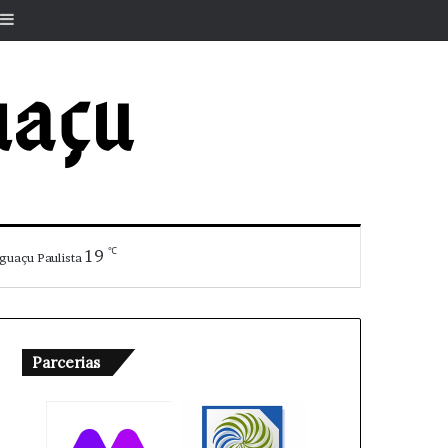
r
rtigo aleatório
Barra Lateral
℃
19
guaçu Paulista
Parcerias