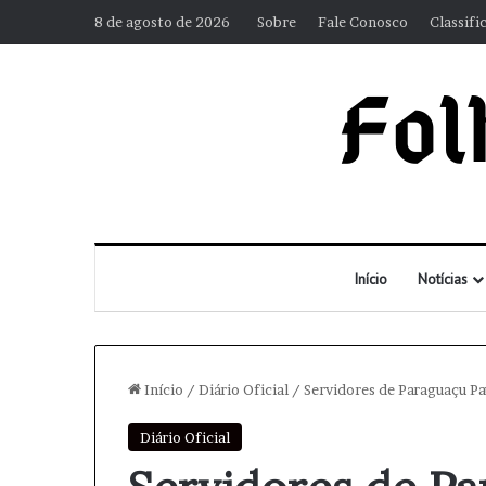
8 de agosto de 2026
Sobre
Fale Conosco
Classifi
Início
Notícias
Início
/
Diário Oficial
/
Servidores de Paraguaçu Pa
Diário Oficial