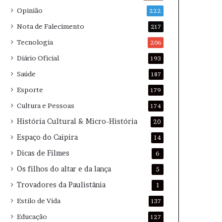
Opinião
222
Nota de Falecimento
217
Tecnologia
206
Diário Oficial
193
Saúde
187
Esporte
179
Cultura e Pessoas
174
História Cultural & Micro-História
20
Espaço do Caipira
14
Dicas de Filmes
6
Os filhos do altar e da lança
5
Trovadores da Paulistânia
1
Estilo de Vida
137
Educação
127