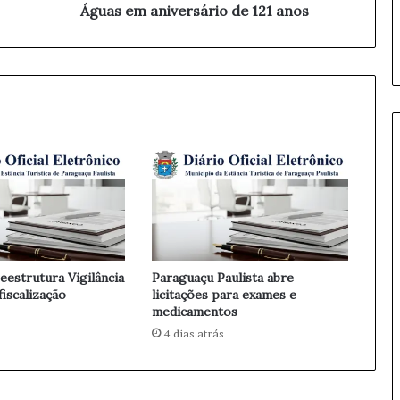
u
Águas em aniversário de 121 anos
r
a
c
h
a
f
a
r
i
z
n
o
P
a
eestrutura Vigilância
Paraguaçu Paulista abre
r
fiscalização
licitações para exames e
q
medicamentos
u
4 dias atrás
e
d
a