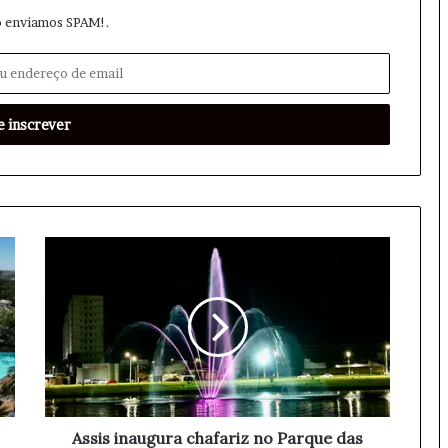
 enviamos SPAM!.
A
s
s
i
s
i
n
a
u
g
Assis inaugura chafariz no Parque das