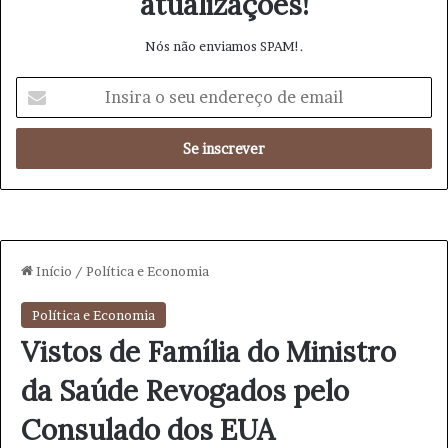
atualizações!
Nós não enviamos SPAM!.
I
n
s
i
r
a
o
s
e
u
e
n
d
e
r
e
ç
o