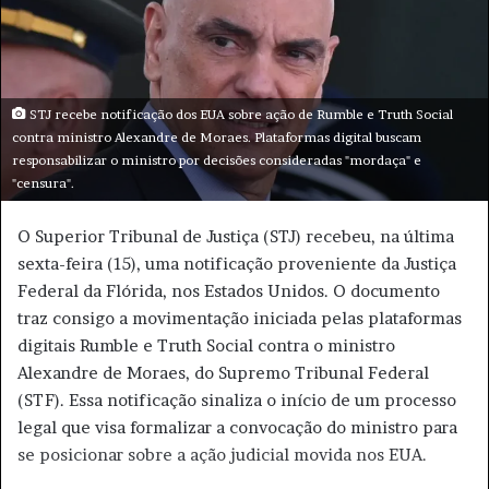
e
-
m
a
STJ recebe notificação dos EUA sobre ação de Rumble e Truth Social
i
contra ministro Alexandre de Moraes. Plataformas digital buscam
l
responsabilizar o ministro por decisões consideradas "mordaça" e
"censura".
O Superior Tribunal de Justiça (STJ) recebeu, na última
sexta-feira (15), uma notificação proveniente da Justiça
Federal da Flórida, nos Estados Unidos. O documento
traz consigo a movimentação iniciada pelas plataformas
digitais Rumble e Truth Social contra o ministro
Alexandre de Moraes, do Supremo Tribunal Federal
(STF). Essa notificação sinaliza o início de um processo
legal que visa formalizar a convocação do ministro para
se posicionar sobre a ação judicial movida nos EUA.