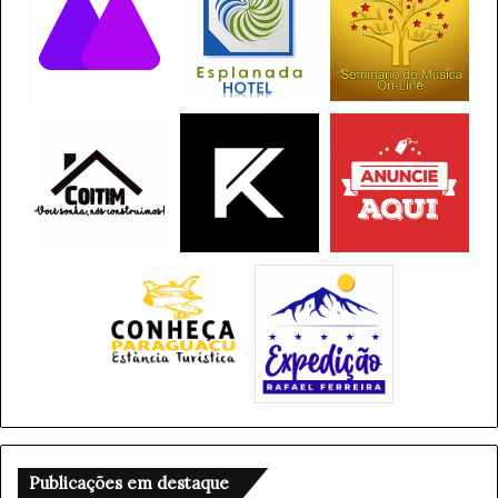
r
o
g
a
s
Publicações em destaque