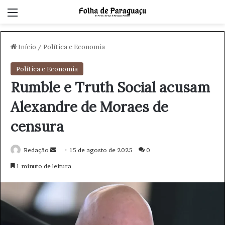
Menu
Início
/
Política e Economia
Política e Economia
Rumble e Truth Social acusam
Alexandre de Moraes de
censura
Redação
M
15 de agosto de 2025
0
a
1 minuto de leitura
n
d
e
u
m