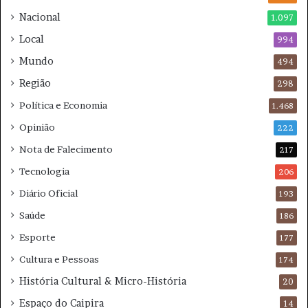
i
e
Nacional
1.097
s
s
Local
n
994
p
e
e
Mundo
494
s
r
Região
t
a
298
e
r
Política e Economia
1.468
s
?
á
Opinião
222
b
Nota de Falecimento
217
a
d
Tecnologia
206
o
Diário Oficial
193
Saúde
186
Esporte
177
Cultura e Pessoas
174
História Cultural & Micro-História
20
Espaço do Caipira
14