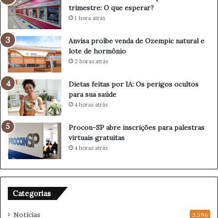
a
e
trimestre: O que esperar?
L
p
1 hora atrás
u
e
z
l
Anvisa proíbe venda de Ozempic natural e
c
o
lote de hormônio
o
1
2 horas atrás
m
0
a
º
t
t
Dietas feitas por IA: Os perigos ocultos
r
r
para sua saúde
a
i
4 horas atrás
ç
m
õ
e
Procon-SP abre inscrições para palestras
e
s
virtuais gratuitas
s
t
4 horas atrás
c
r
u
e
l
:
t
O
Categorias
u
q
r
u
Notícias
a
3.596
e