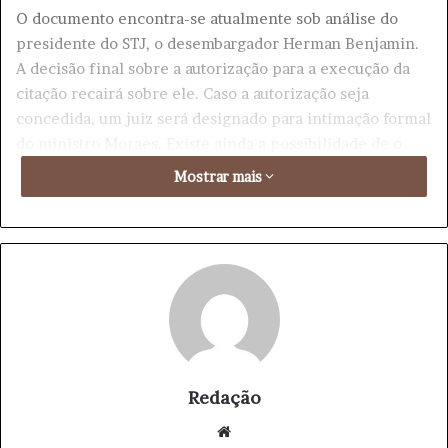
O documento encontra-se atualmente sob análise do
presidente do STJ, o desembargador Herman Benjamin.
A decisão final sobre a autorização para a execução da
citação recairá sobre ele. Caso a autorização seja
concedida, um juiz será designado para intimação formal
do ministro Moraes. Existe ainda a possibilidade de o
próprio ministro informar ao STJ sua intenção de
Mostrar mais
receber a notificação.
Se, por outro lado, a autorização, conhecida
juridicamente como “exequatur”, não for concedida, isso
implicará na não reconhecimento da validade da ação
por parte do Estado brasileiro, potencialmente
interrompendondo o andamento do processo. Como
alternativa, o assunto poderia ser encaminhado a um
relator do STJ para uma análise mais aprofundada.
Redação
We
A Advocacia-Geral da União (AGU) e o Ministério Público