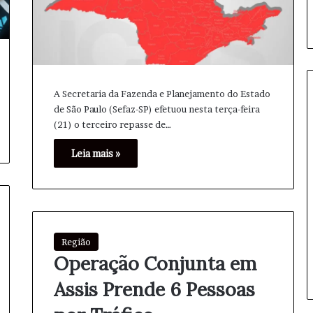
A Secretaria da Fazenda e Planejamento do Estado
de São Paulo (Sefaz-SP) efetuou nesta terça-feira
(21) o terceiro repasse de…
O
p
Leia mais »
e
r
a
ç
ã
2 horas atrás
o
Região
 Quartas de final
Operação Sillas: 11 Presos por
S
Operação Conjunta em
nas campeões
Tráfico e Armas em Palmital
i
l
Assis Prende 6 Pessoas
l
a