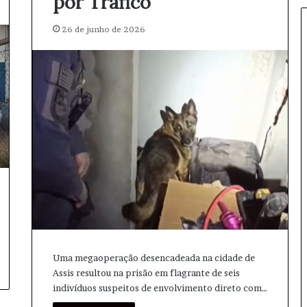
por Tráfico
s
:
26 de junho de 2026
1
1
P
r
e
s
o
s
p
o
r
T
r
á
f
i
Uma megaoperação desencadeada na cidade de
c
Assis resultou na prisão em flagrante de seis
o
indivíduos suspeitos de envolvimento direto com…
e