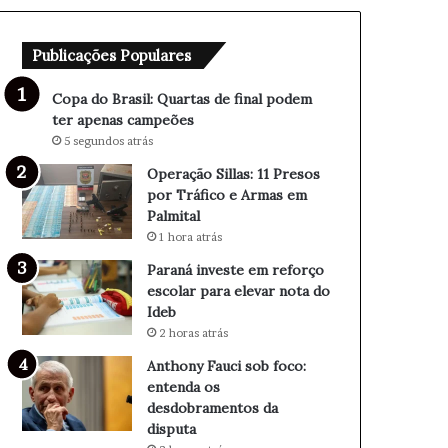
e
o
m
b
Publicações Populares
r
f
e
o
f
c
Copa do Brasil: Quartas de final podem
o
o
ter apenas campeões
r
:
5 segundos atrás
ç
e
Operação Sillas: 11 Presos
o
n
por Tráfico e Armas em
e
t
Palmital
s
e
1 hora atrás
c
n
o
d
Paraná investe em reforço
l
a
escolar para elevar nota do
a
o
Ideb
r
s
2 horas atrás
p
d
Anthony Fauci sob foco:
a
e
entenda os
r
s
desdobramentos da
a
d
disputa
e
o