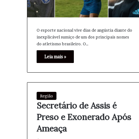
O esporte nacional vive dias de angústia diante do
inexplicável sumiço de um dos principais nomes
do atletismo brasileiro. O…
Leia mais »
A
C
n
o
d
p
r
a
é
d
J
o
Região
a
B
4 horas atrás
14 minutos atrás
Secretário de Assis é
n
r
André Janones retorna à
Copa do Brasil:
o
a
Preso e Exonerado Após
campanha de Lula para 2026
podem ter ape
n
s
e
i
Ameaça
s
l
r
: