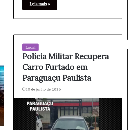
A
Leia mais »
r
m
a
s
e
m
P
Local
a
Polícia Militar Recupera
l
m
Carro Furtado em
i
t
Paraguaçu Paulista
a
l
10 de junho de 2026