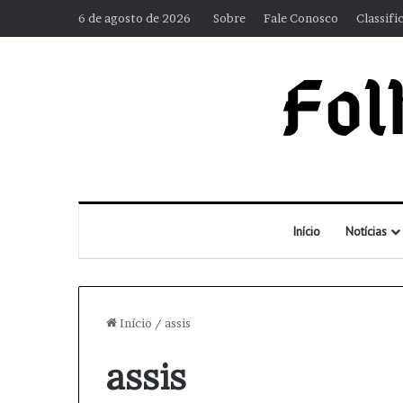
6 de agosto de 2026
Sobre
Fale Conosco
Classifi
Início
Notícias
Início
/
assis
assis