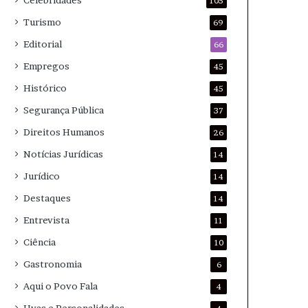
Celebridades
105
Turismo
69
Editorial
66
Empregos
45
Histórico
45
Segurança Pública
37
Direitos Humanos
26
Notícias Jurídicas
14
Jurídico
14
Destaques
14
Entrevista
11
Ciência
10
Gastronomia
6
Aqui o Povo Fala
4