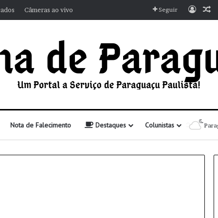
Entra
A
cados
Câmeras ao vivo
Seguir
Nota de Falecimento
Destaques
Colunistas
Para