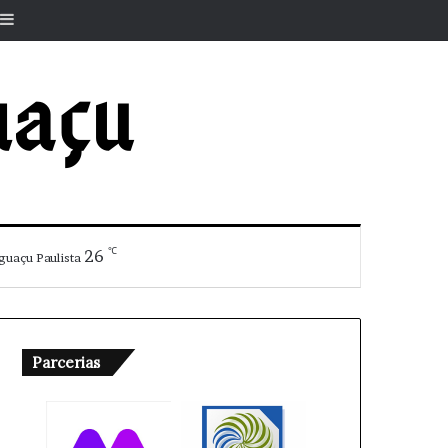
r
rtigo aleatório
Barra Lateral
℃
26
guaçu Paulista
Parcerias