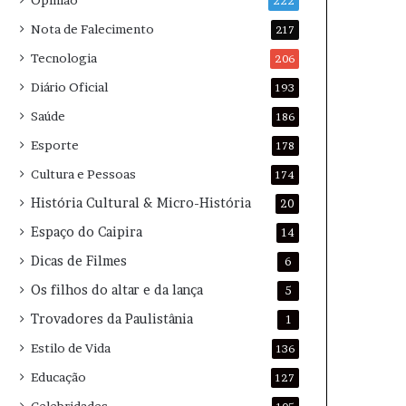
Opinião
222
Nota de Falecimento
217
Tecnologia
206
Diário Oficial
193
Saúde
186
Esporte
178
Cultura e Pessoas
174
História Cultural & Micro-História
20
Espaço do Caipira
14
Dicas de Filmes
6
Os filhos do altar e da lança
5
Trovadores da Paulistânia
1
Estilo de Vida
136
Educação
127