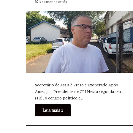
3 semanas atrás
e
Q
t
u
o
a
r
r
n
t
a
a
à
s
c
d
a
e
m
f
p
i
a
n
n
a
h
l
Secretário de Assis é Preso e Exonerado Após
a
p
Ameaça a Presidente de CPI Nesta segunda-feira
d
o
(13), o cenário político e…
e
d
L
e
Leia mais »
u
m
l
t
a
e