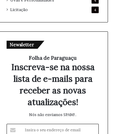
Uvas e Personalidades
4
Licitação
4
Newsletter
Folha de Paraguaçu
Inscreva-se na nossa
lista de e-mails para
receber as novas
atualizações!
Nós não enviamos SPAM!.
I
n