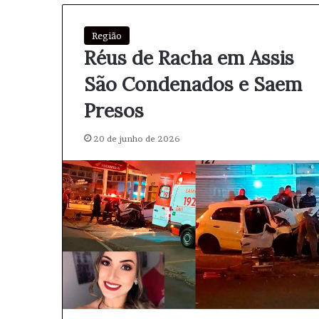
p
r
a
a
r
p
Região
a
e
Réus de Racha em Assis
2
n
São Condenados e Saem
0
a
2
s
Presos
6
c
a
m
20 de junho de 2026
p
e
õ
e
s