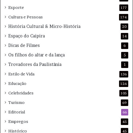
Esporte
177
Cultura e Pessoas
174
História Cultural & Micro-História
20
Espaço do Caipira
14
Dicas de Filmes
6
Os filhos do altar e da lança
5
Trovadores da Paulistânia
1
Estilo de Vida
136
Educação
126
Celebridades
105
Turismo
69
Editorial
66
Empregos
45
Histórico
45