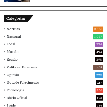
e
t
:
e
O
d
Categorias
q
e
u
h
Notícias
e
3.596
o
e
r
Nacional
1.097
s
m
Local
p
994
ô
e
n
Mundo
494
r
i
Região
a
o
298
r
Política e Economia
1.468
?
Opinião
222
Nota de Falecimento
217
Tecnologia
206
Diário Oficial
193
Saúde
186