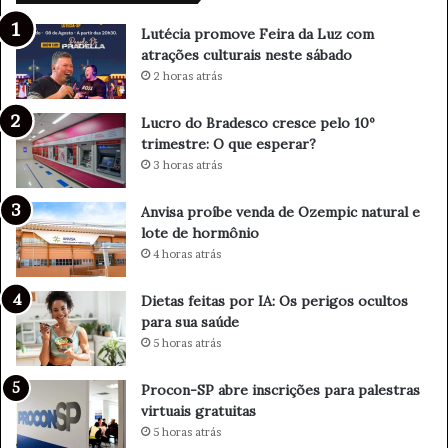
o
n
c
d
Lutécia promove Feira da Luz com
r
a
atrações culturais neste sábado
e
d
2 horas atrás
s
e
c
O
Lucro do Bradesco cresce pelo 10º
e
z
trimestre: O que esperar?
p
e
3 horas atrás
e
m
l
p
Anvisa proíbe venda de Ozempic natural e
o
i
lote de hormônio
1
c
4 horas atrás
0
n
º
a
t
t
Dietas feitas por IA: Os perigos ocultos
r
u
para sua saúde
i
r
5 horas atrás
m
a
e
l
Procon-SP abre inscrições para palestras
s
e
virtuais gratuitas
t
l
5 horas atrás
r
o