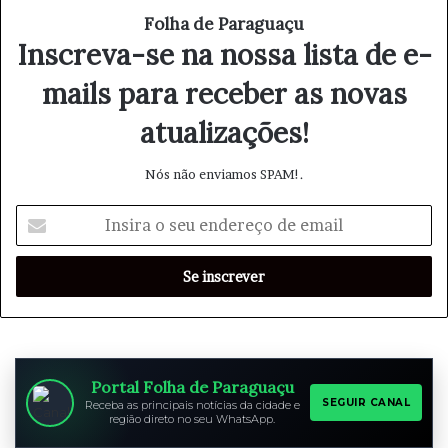
Folha de Paraguaçu
Inscreva-se na nossa lista de e-
mails para receber as novas
atualizações!
Nós não enviamos SPAM!.
I
n
s
i
r
a
o
s
e
Portal Folha de Paraguaçu
u
SEGUIR CANAL
Receba as principais notícias da cidade e
região direto no seu WhatsApp.
e
n