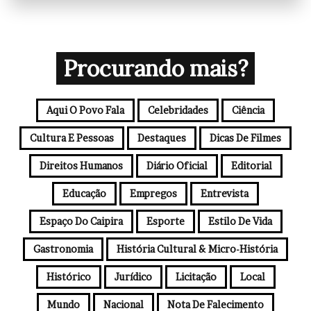
d
e
r
e
Procurando mais?
ç
o
d
Aqui O Povo Fala
Celebridades
Ciência
e
e
Cultura E Pessoas
Destaques
Dicas De Filmes
m
a
Direitos Humanos
Diário Oficial
Editorial
i
l
Educação
Empregos
Entrevista
Espaço Do Caipira
Esporte
Estilo De Vida
Gastronomia
História Cultural & Micro-História
Histórico
Jurídico
Licitação
Local
Mundo
Nacional
Nota De Falecimento