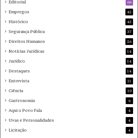
Editorial
66
Empregos
45
Histórico
45
Data: 29 e 30 de maio (sexta e sábado)
Segurança Pública
37
Horário: 20h.
Direitos Humanos
26
Notícias Jurídicas
14
Jurídico
14
Dia 29 às 20h tradução em libras
Destaques
14
Entrevista
11
Dia 30 às 20h conversa entre equipe e público após a
Ciência
10
apresentação
Gastronomia
6
Aqui o Povo Fala
4
Uvas e Personalidades
4
Entrada gratuita
Licitação
4