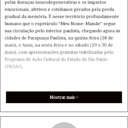
pelas doenças neurodegenerativas e os impactos
emocionais, afetivos e cotidianos gerados pela perda
gradual da memória. É nesse território profundamente
humano que o espetáculo “Meu Nome: Mamãe” segue
sua circulação pelo interior paulista, chegando agora às
cidades de Paraguaçu Paulista, na quinta-feira (28 de
maio), e Assis, na sexta-feira e no sábado (29 e 30 de
maio), com apresentações gratuitas viabilizadas pelo
Programa de Ação Cultural do Estado de São Paulo
(PROAC).
Protagonizada por Aury Porto, a montagem vem
Mostrar mais
emocionando plateias ao transformar um tema delicado
em uma experiência cênica acessível, inteligente e
sensível. Sem recorrer a excessos dramáticos, o
espetáculo constrói um olhar atento sobre as