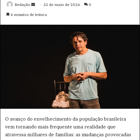
Redação
M
25 de maio de 2026
0
a
4 minutos de leitura
n
d
e
u
m
e
-
m
a
i
l
O avanço do envelhecimento da população brasileira
vem tornando mais frequente uma realidade que
atravessa milhares de famílias: as mudanças provocadas