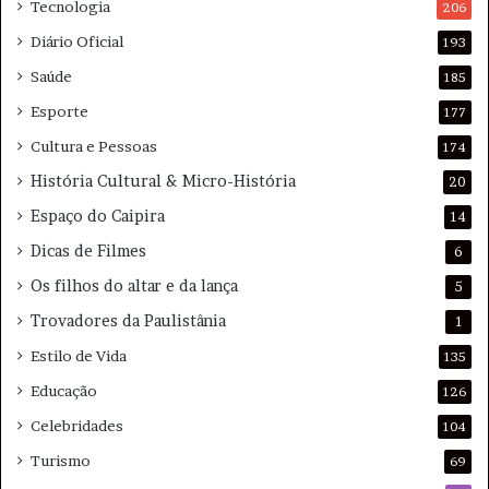
15h com Tradução em Libras
a
Tecnologia
206
i
Diário Oficial
193
a
19h conversa entre equipe e público após a
Saúde
185
apresentação
Esporte
177
Cultura e Pessoas
174
História Cultural & Micro-História
20
Entrada gratuita
Espaço do Caipira
14
Dicas de Filmes
6
Os filhos do altar e da lança
5
ASSIS (SP)
Trovadores da Paulistânia
1
Local: Teatro Municipal Padre Enzo Ticinelli
Estilo de Vida
135
Educação
126
Endereço: Rua Floriano Peixoto, 757 – Centro – Assis/SP.
Celebridades
104
Turismo
69
Informações: (18) 3322-2677