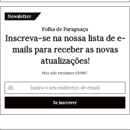
ASSESSORIA DE IMPRENSA – UPGRADE COMUNICAÇÃO
Newsletter
Folha de Paraguaçu
Graciela Binaghi – (11) 99174-4484
Inscreva-se na nossa lista de e-
Felipe Palhano – (85) 99760-7527
mails para receber as novas
atualizações!
Israel Oliveira – (85) 99214-7789
Nós não enviamos SPAM!.
E-mail:
upgrade.assessoriaemarketing@gmail.com
I
n
s
i
r
a
o
s