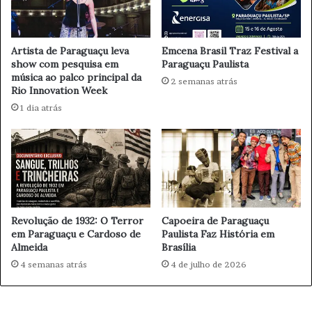
i
o
esse número deve crescer significativamente nas
a
V
próximas décadas, tornando ainda mais urgente a
D
a
ampliação do acolhimento, da informação e das políticas
e
l
Artista de Paraguaçu leva
Emcena Brasil Traz Festival a
de suporte às famílias.
f
a
show com pesquisa em
Paraguaçu Paulista
i
música ao palco principal da
r
2 semanas atrás
Rio Innovation Week
n
e
i
l
1 dia atrás
t
i
Além dos esquecimentos progressivos, quadros
i
n
neurodegenerativos podem provocar alterações
v
a
o
profundas no comportamento, na linguagem, na
S
s
a
orientação espacial e no reconhecimento de pessoas
o
n
próximas. O impacto emocional também se estende aos
b
t
familiares, que frequentemente assumem funções
Capoeira de Paraguaçu
Revolução de 1932: O Terror
r
a
Paulista Faz História em
em Paraguaçu e Cardoso de
intensas de cuidado e reorganizam completamente a
e
C
Brasília
Almeida
H
rotina doméstica para acompanhar o avanço da doença.
a
4 de julho de 2026
4 semanas atrás
o
s
s
a
p
d
e
e