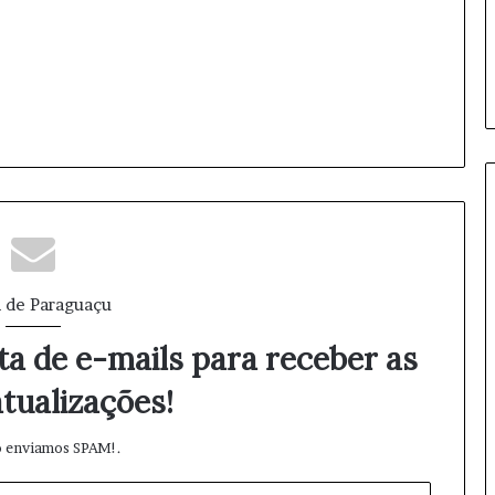
ã
o
d
e
u
n
i
f
o
r
m
e
s
 de Paraguaçu
d
e
ta de e-mails para receber as
i
n
tualizações!
v
e
 enviamos SPAM!.
r
n
o