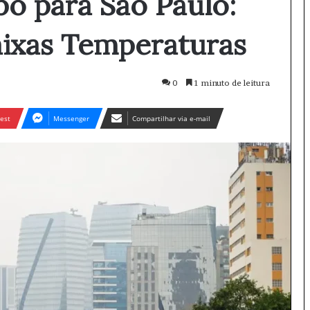
o para São Paulo:
ixas Temperaturas
0
1 minuto de leitura
est
Messenger
Compartilhar via e-mail