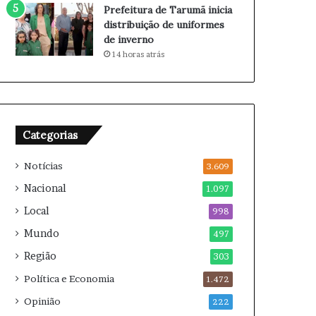
m
c
Prefeitura de Tarumã inicia
a
a
distribuição de uniformes
q
r
de inverno
u
r
14 horas atrás
i
e
a
i
d
r
o
a
r
e
Categorias
m
2
Notícias
3.609
0
2
Nacional
1.097
6
Local
998
Mundo
497
Região
303
Política e Economia
1.472
Opinião
222