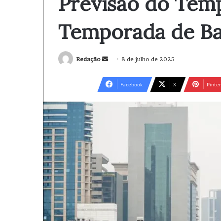
Previsão do Temp
Temporada de Ba
Redação
M
8 de julho de 2025
a
n
Facebook
X
Pinter
d
e
u
m
e
-
m
a
i
l