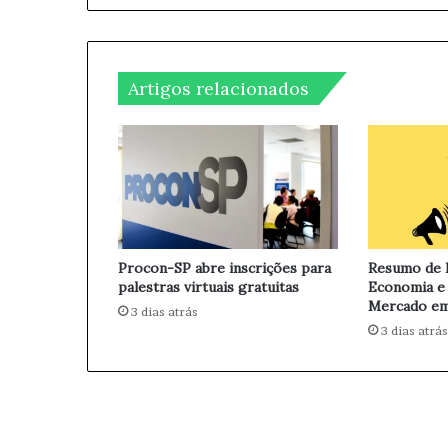
o
a
P
i
e
l
r
Artigos relacionados
s
i
s
t
e
n
t
e
e
Procon-SP abre inscrições para
Resumo de N
m
palestras virtuais gratuitas
Economia e
S
Mercado em
3 dias atrás
P
3 dias atrás
:
A
l
e
r
t