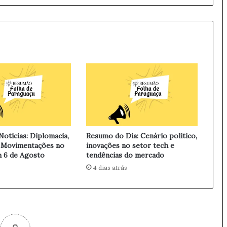
e
c
i
a
l
p
a
r
a
S
e
r
v
otícias: Diplomacia,
Resumo do Dia: Cenário político,
i
 Movimentações no
inovações no setor tech e
ç
 6 de Agosto
tendências do mercado
o
4 dias atrás
s
P
ú
b
l
i