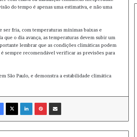
a
visão do tempo é apenas uma estimativa, e não uma
r
u
m
 ser fria, com temperaturas mínimas baixas e
ã
i
da que o dia avança, as temperaturas devem subir um
n
mportante lembrar que as condições climáticas podem
i
ão é sempre recomendável verificar as previsões para
c
i
a
d
m São Paulo, e demonstra a estabilidade climática
i
s
t
r
Facebook
X
Linkedin
Pinterest
Compartilhar via e-mail
i
b
u
i
ç