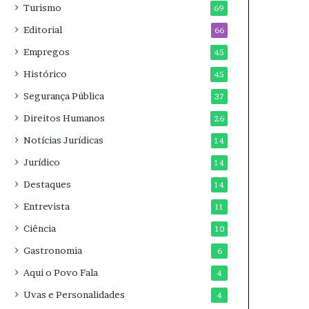
Turismo
69
Editorial
66
Empregos
45
Histórico
45
Segurança Pública
37
Direitos Humanos
26
Notícias Jurídicas
14
Jurídico
14
Destaques
14
Entrevista
11
Ciência
10
Gastronomia
6
Aqui o Povo Fala
4
Uvas e Personalidades
4