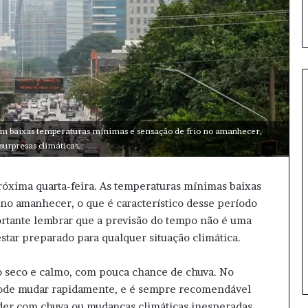
P
om baixas temperaturas mínimas e sensação de frio no amanhecer,
r
surpresas climáticas.
e
f
róxima quarta-feira. As temperaturas mínimas baixas
e
i
no amanhecer, o que é característico desse período
17 horas atrás
t
rtante lembrar que a previsão do tempo não é uma
Prefeitura de Tarumã inicia
u
star preparado para qualquer situação climática.
distribuição de uniformes de
r
inverno
a
o seco e calmo, com pouca chance de chuva. No
d
pode mudar rapidamente, e é sempre recomendável
e
T
der com chuva ou mudanças climáticas inesperadas.