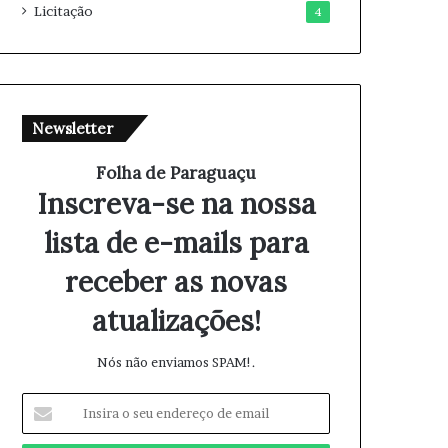
Licitação
4
Newsletter
Folha de Paraguaçu
Inscreva-se na nossa
lista de e-mails para
receber as novas
atualizações!
Nós não enviamos SPAM!.
I
n
s