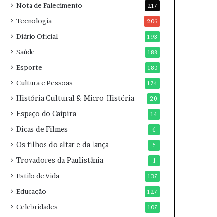
Nota de Falecimento
217
Tecnologia
206
Diário Oficial
193
Saúde
188
Esporte
180
Cultura e Pessoas
174
História Cultural & Micro-História
20
Espaço do Caipira
14
Dicas de Filmes
6
Os filhos do altar e da lança
5
Trovadores da Paulistânia
1
Estilo de Vida
137
Educação
127
Celebridades
107