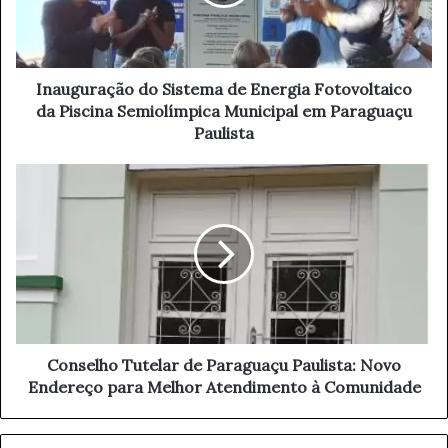
u
r
a
ç
ã
Inauguração do Sistema de Energia Fotovoltaico
o
da Piscina Semiolímpica Municipal em Paraguaçu
d
Paulista
o
S
C
i
o
s
n
t
s
e
e
m
l
a
h
d
o
e
T
E
u
Conselho Tutelar de Paraguaçu Paulista: Novo
n
t
Endereço para Melhor Atendimento à Comunidade
e
e
r
l
g
a