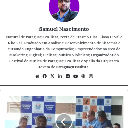
pudessem prestar suas últimas homenagens no velório
municipal de Lutécia. O sepultamento ocorreu às 16h
deste domingo (21), no cemitério da cidade, como
informado pela funerária responsável pelos
Samuel Nascimento
procedimentos fúnebres.
Natural de Paraguaçu Paulista, terra de Erasmo Dias, Liana Duval e
Nho Pai. Graduado em Análise e Desenvolvimento de Sistemas e
cursando Engenharia da Computação; Empreendedor na área de
acidente de carro
investigação policial
Marketing Digital; Ciclista; Músico Violinista; Organizador do
Festival de Música de Paraguaçu Paulista e Spalla da Orquestra
Lucas Rodrigues da Silva
lutécia
Jovem de Paraguaçu Paulista.
morte trágica
zona urbana
We
Fa
X
Lin
Fli
Yo
Pin
Ins
bsi
ce
ke
ckr
uT
ter
tag
te
bo
din
ub
est
ra
ok
e
m
I
n
a
u
g