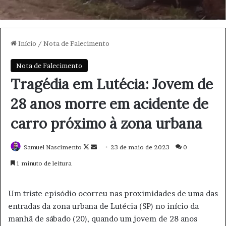
Início
/
Nota de Falecimento
Nota de Falecimento
Tragédia em Lutécia: Jovem de
28 anos morre em acidente de
carro próximo à zona urbana
Samuel Nascimento
F
M
23 de maio de 2023
0
o
a
1 minuto de leitura
l
n
l
d
Um triste episódio ocorreu nas proximidades de uma das
o
e
entradas da zona urbana de Lutécia (SP) no início da
w
u
manhã de sábado (20), quando um jovem de 28 anos
o
m