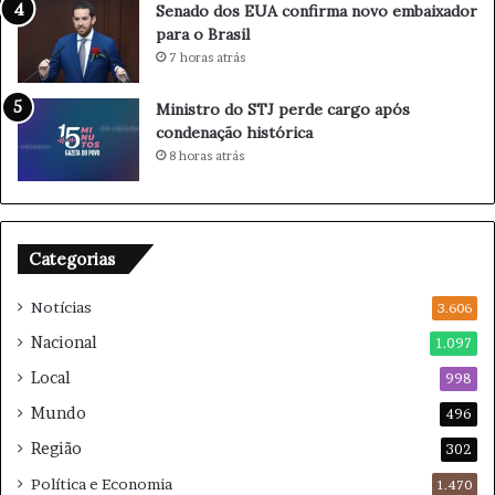
á
i
Senado dos EUA confirma novo embaixador
s
n
para o Brasil
s
e
7 horas atrás
i
R
c
e
Ministro do STJ perde cargo após
o
g
condenação histórica
B
i
8 horas atrás
o
ã
t
o
a
C
f
o
Categorias
o
n
g
t
Notícias
o
3.606
r
x
a
Nacional
1.097
F
T
Local
l
998
e
u
m
Mundo
496
m
p
Região
i
e
302
n
s
Política e Economia
1.470