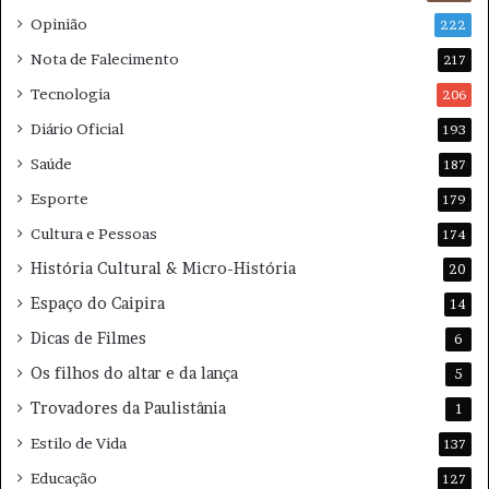
e
t
n
a
Opinião
222
s
d
Nota de Falecimento
217
e
e
Tecnologia
206
Diário Oficial
193
Saúde
187
Esporte
179
Cultura e Pessoas
174
História Cultural & Micro-História
20
Espaço do Caipira
14
Dicas de Filmes
6
Os filhos do altar e da lança
5
Trovadores da Paulistânia
1
Estilo de Vida
137
Educação
127