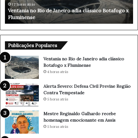
a
e
12 horas atrás
Ventania no Rio de Janeiro adia clássico Botafogo x
n
v
Fluminense
o
e
R
r
i
o
o
:
d
D
Publicações Populares
e
e
J
f
Ventania no Rio de Janeiro adia clássico
a
e
Botafogo x Fluminense
n
s
4 horas atrás
e
a
i
C
Alerta Severo: Defesa Civil Previne Região
r
i
Contra Tempestade
o
v
5 horas atrás
a
i
d
l
Mestre Reginaldo Galhardo recebe
i
P
homenagem emocionante em Assis
a
r
5 horas atrás
c
e
l
v