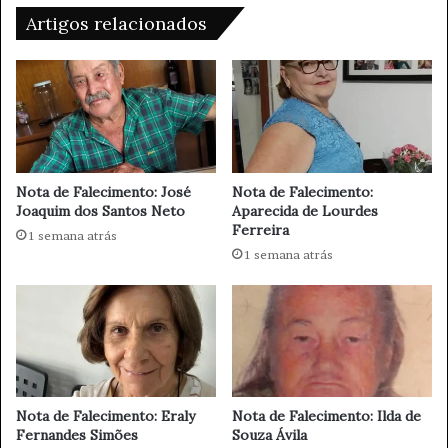
i
r
Artigos relacionados
a
d
F
e
o
P
t
a
o
r
v
a
o
g
l
u
Nota de Falecimento: José
Nota de Falecimento:
t
a
Joaquim dos Santos Neto
Aparecida de Lourdes
a
Ferreira
ç
1 semana atrás
i
u
1 semana atrás
c
P
o
a
d
u
a
l
P
i
i
s
s
t
Nota de Falecimento: Eraly
Nota de Falecimento: Ilda de
c
a
Fernandes Simões
Souza Ávila
i
: