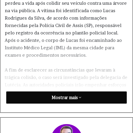
perdeu a vida após colidir seu veículo contra uma árvore
n
e
na via pública. A vítima foi identificada como Lucas
X
-
Rodrigues da Silva, de acordo com informações
m
fornecidas pela Polícia Civil de Assis (SP), responsável
a
i
pelo registro da ocorrência no plantão policial local.
l
Após o acidente, o corpo de Lucas foi encaminhado ao
Instituto Médico Legal (IML) da mesma cidade para
exames e procedimentos necessários.
A fim de esclarecer as circunstâncias que levaram à
trágica colisão, o caso será investigado pela delegacia de
Lutécia. As autoridades policiais irão empenhar esforços
para apontar as causas do acidente, buscando
Mostrar mais
informações que possam ajudar a entender o que levou à
perda prematura de Lucas Rodrigues da Silva.
Após os trâmites legais, o corpo de Lucas foi liberado no
próprio sábado, possibilitando que familiares e amigos