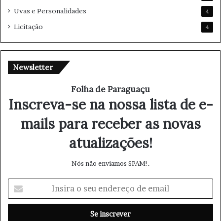
Uvas e Personalidades
4
Licitação
4
Newsletter
Folha de Paraguaçu
Inscreva-se na nossa lista de e-
mails para receber as novas
atualizações!
Nós não enviamos SPAM!.
I
n
s
i