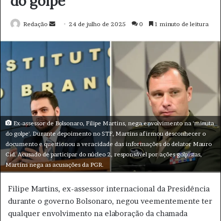
o
d
e
e
m
a
i
l