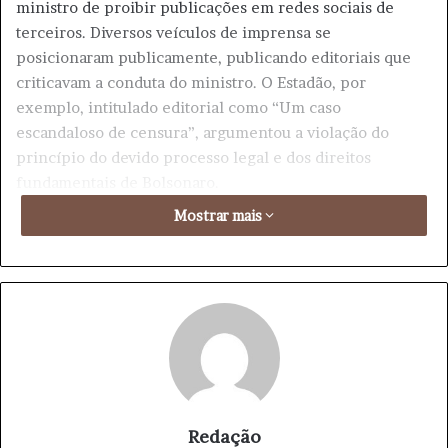
ministro de proibir publicações em redes sociais de
terceiros. Diversos veículos de imprensa se
posicionaram publicamente, publicando editoriais que
criticavam a conduta do ministro. O Estadão, por
exemplo, intitulado editorial como “Um caso
escandaloso de censura”, argumentou a violação do
princípio do devido processo legal e dos direitos
fundamentais de Bolsonaro.
Mostrar mais
Francisco Escorsim, escritor e comentarista, usou a
expressão “esquizofrenia intelectual” para descrever a
situação, afirmando que os atos dos manifestantes do dia
8 de janeiro não se comparam aos abusos cometidos pelo
próprio STF, que se propõe a defender a democracia.
Já O Globo, em seu editorial “Proibir entrevista é
indevido e inoportuno”, defendeu a liberdade de
expressão do ex-presidente, destacando que, antes de
Redação