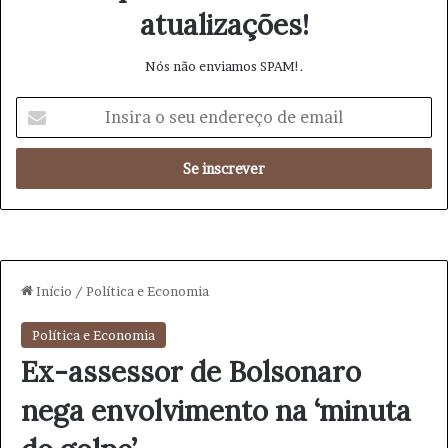
atualizações!
Nós não enviamos SPAM!.
I
n
s
i
r
a
o
s
e
u
e
n
d
e
r
e
ç