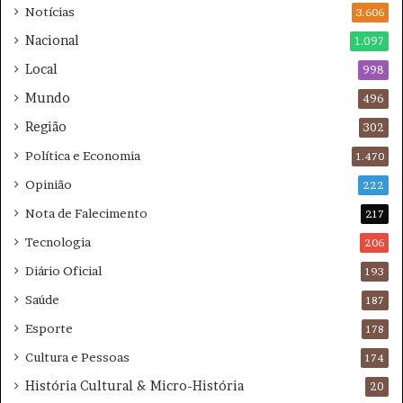
Notícias
r
3.606
c
a
i
Nacional
1.097
T
o
Local
e
998
n
m
a
Mundo
496
p
n
Região
e
t
302
s
e
Política e Economia
1.470
t
e
a
m
Opinião
222
d
A
Nota de Falecimento
217
e
s
s
Tecnologia
206
i
Diário Oficial
193
s
Saúde
187
Esporte
178
Cultura e Pessoas
174
História Cultural & Micro-História
20