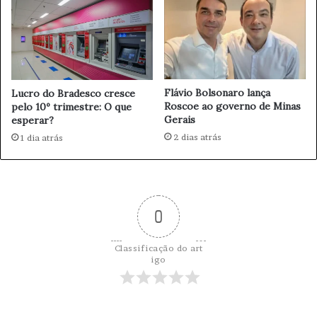
n
ã
a
o
'
d
m
e
i
D
n
o
u
Flávio Bolsonaro lança
Lucro do Bradesco cresce
h
Roscoe ao governo de Minas
pelo 10º trimestre: O que
t
a
Gerais
esperar?
a
A
d
2 dias atrás
1 dia atrás
p
o
ó
g
s
o
R
l
e
p
0
s
e
p
'
o
Classificação do art
s
igo
t
a
d
o