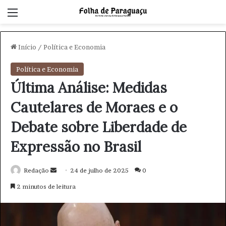
Menu
Início
/
Política e Economia
Política e Economia
Última Análise: Medidas
Cautelares de Moraes e o
Debate sobre Liberdade de
Expressão no Brasil
Redação
M
24 de julho de 2025
0
a
2 minutos de leitura
n
d
e