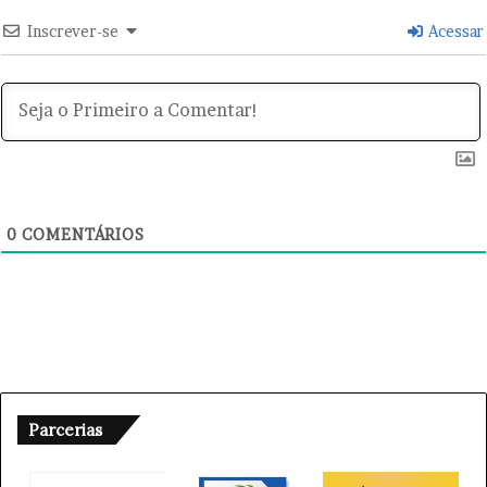
H
Inscrever-se
Acessar
a
m
a
s
0
COMENTÁRIOS
Parcerias