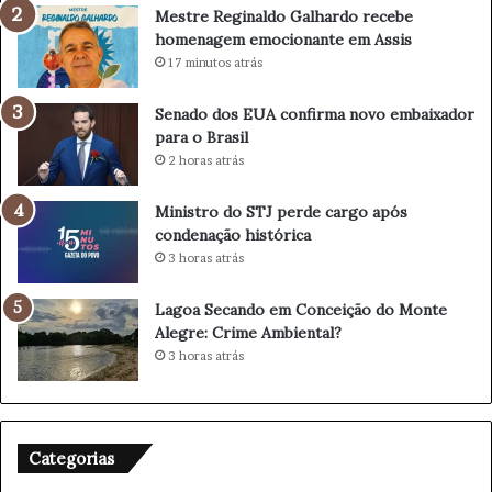
C
a
Mestre Reginaldo Galhardo recebe
i
r
homenagem emocionante em Assis
v
d
17 minutos atrás
i
o
l
r
Senado dos EUA confirma novo embaixador
P
e
para o Brasil
r
c
2 horas atrás
e
e
v
b
i
e
Ministro do STJ perde cargo após
n
h
condenação histórica
e
o
3 horas atrás
R
m
e
e
Lagoa Secando em Conceição do Monte
g
n
Alegre: Crime Ambiental?
i
a
3 horas atrás
ã
g
o
e
C
m
o
e
Categorias
n
m
t
o