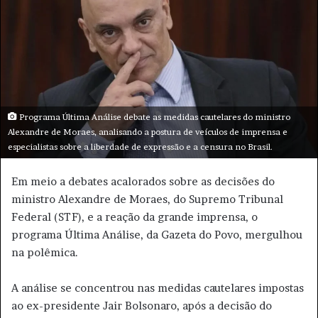
u
m
e
-
m
a
i
Programa Última Análise debate as medidas cautelares do ministro
l
Alexandre de Moraes, analisando a postura de veículos de imprensa e
especialistas sobre a liberdade de expressão e a censura no Brasil.
Em meio a debates acalorados sobre as decisões do
ministro Alexandre de Moraes, do Supremo Tribunal
Federal (STF), e a reação da grande imprensa, o
programa Última Análise, da Gazeta do Povo, mergulhou
na polêmica.
A análise se concentrou nas medidas cautelares impostas
ao ex-presidente Jair Bolsonaro, após a decisão do