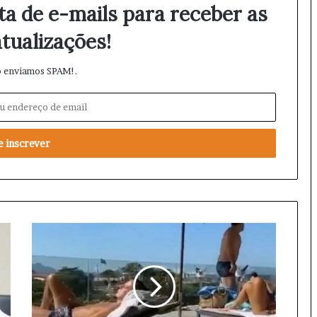
ta de e-mails para receber as
tualizações!
 enviamos SPAM!.
F
l
a
g
r
a