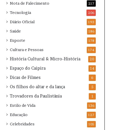
Nota de Falecimento
217
Tecnologia
206
Diário Oficial
193
Saúde
186
Esporte
178
Cultura e Pessoas
174
História Cultural & Micro-História
20
Espaço do Caipira
14
Dicas de Filmes
6
Os filhos do altar e da lança
5
Trovadores da Paulistânia
1
Estilo de Vida
136
Educação
127
Celebridades
105