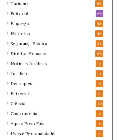
Turismo
69
Editorial
66
Empregos
45
Histórico
45
Segurança Pública
37
Direitos Humanos
26
Notícias Jurídicas
14
Jurídico
14
Destaques
14
Entrevista
11
Ciência
10
Gastronomia
6
Aqui o Povo Fala
4
Uvas e Personalidades
4