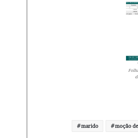
Folh
d
marido
moção de