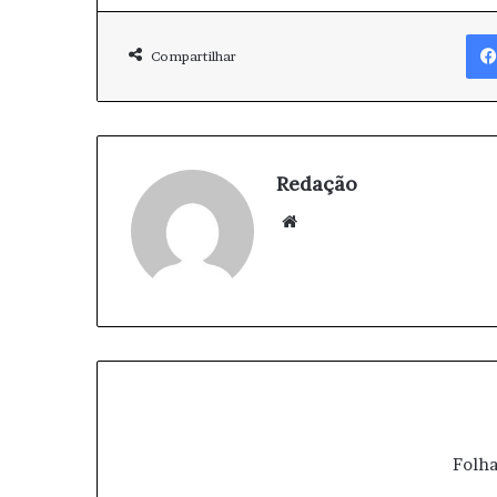
Compartilhar
Redação
We
bsi
te
Folha