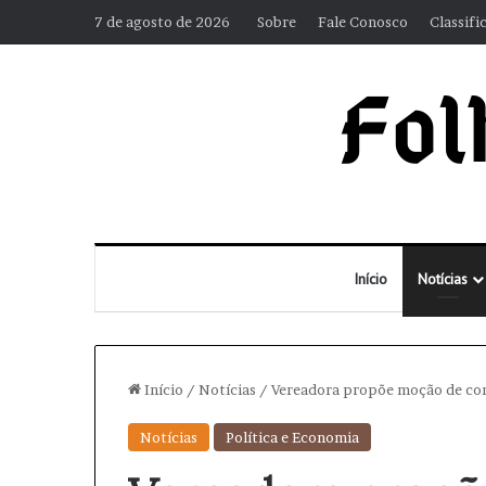
7 de agosto de 2026
Sobre
Fale Conosco
Classifi
Início
Notícias
Início
/
Notícias
/
Vereadora propõe moção de con
Notícias
Política e Economia