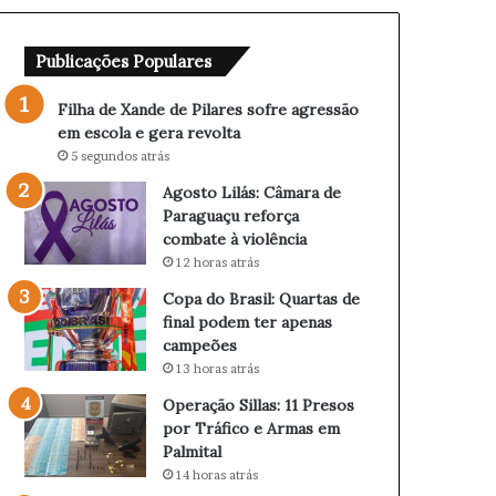
e
â
P
m
Publicações Populares
i
a
l
r
a
a
Filha de Xande de Pilares sofre agressão
r
d
em escola e gera revolta
e
e
5 segundos atrás
s
P
Agosto Lilás: Câmara de
s
a
Paraguaçu reforça
o
r
combate à violência
f
a
12 horas atrás
r
g
e
u
Copa do Brasil: Quartas de
a
a
final podem ter apenas
g
ç
campeões
r
u
13 horas atrás
e
r
Operação Sillas: 11 Presos
s
e
por Tráfico e Armas em
s
f
Palmital
ã
o
14 horas atrás
o
r