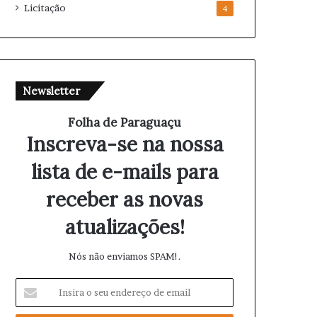
Licitação
4
Newsletter
Folha de Paraguaçu
Inscreva-se na nossa
lista de e-mails para
receber as novas
atualizações!
Nós não enviamos SPAM!.
I
n
s