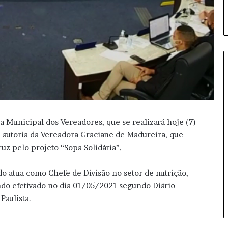
P
a
r
a Municipal dos Vereadores, que se realizará hoje (7)
a
 autoria da Vereadora Graciane de Madureira, que
n
uz pelo projeto “Sopa Solidária”.
á
i
15 horas atrás
n
do atua como Chefe de Divisão no setor de nutrição,
Paraná investe em reforço
v
ndo efetivado no dia 01/05/2021 segundo Diário
escolar para elevar nota do Ide
e
Paulista.
s
t
e