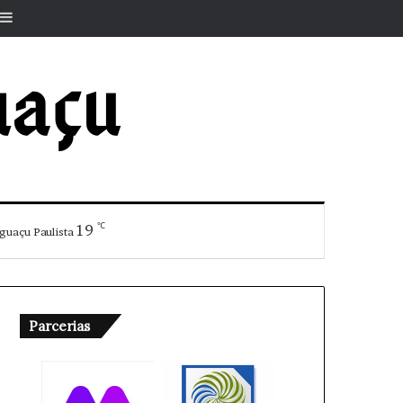
r
rtigo aleatório
Barra Lateral
℃
19
guaçu Paulista
Parcerias