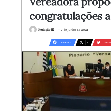
Vereadora propõ
congratulações a
Redação
M
7 de junho de 2021
a
n
Facebook
X
Pinter
d
e
u
m
e
-
m
a
i
l