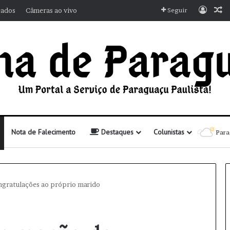
Entra
A
cados
Câmeras ao vivo
Seguir
Nota de Falecimento
Destaques
Colunistas
Para
gratulações ao próprio marido