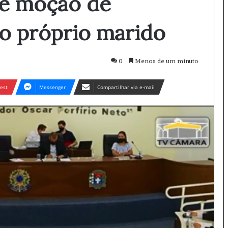
e moção de
o próprio marido
0
Menos de um minuto
est
Messenger
Compartilhar via e-mail