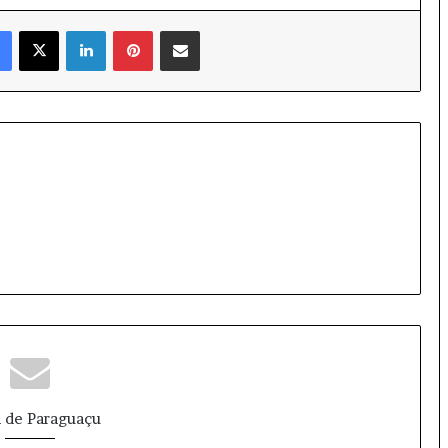
Facebook
X
Linkedin
Pinterest
Compartilhar via e-mail
 de Paraguaçu