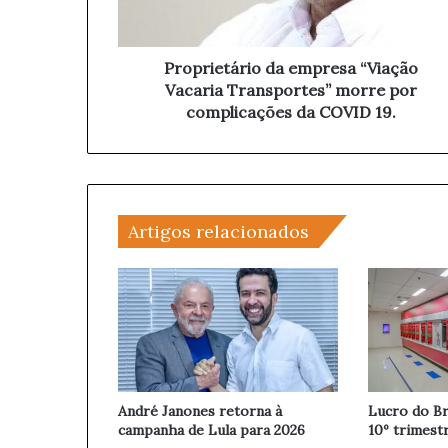
e
e
t
ç
á
o
r
Proprietário da empresa “Viação
d
i
Vacaria Transportes” morre por
e
o
complicações da COVID 19.
e
d
m
a
a
e
i
m
l
p
Artigos relacionados
r
e
s
a
“
V
i
a
ç
André Janones retorna à
Lucro do Br
ã
campanha de Lula para 2026
10º trimest
o