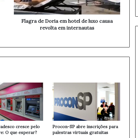
d
e
D
o
Flagra de Doria em hotel de luxo causa
r
revolta em internautas
i
a
e
m
h
o
t
e
l
d
e
l
u
x
o
adesco cresce pelo
Procon-SP abre inscrições para
c
re: O que esperar?
palestras virtuais gratuitas
a