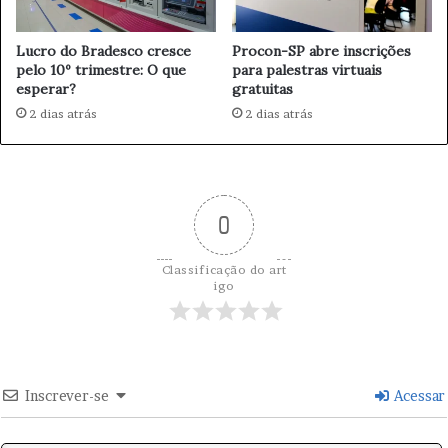
l
a
i
l
e
Lucro do Bradesco cresce
Procon-SP abre inscrições
e
pelo 10º trimestre: O que
para palestras virtuais
K
c
esperar?
gratuitas
i
e
r
m
2 dias atrás
2 dias atrás
k
D
e
s
e
n
0
v
o
Classificação do art
l
igo
v
i
m
e
n
Inscrever-se
Acessar
t
o