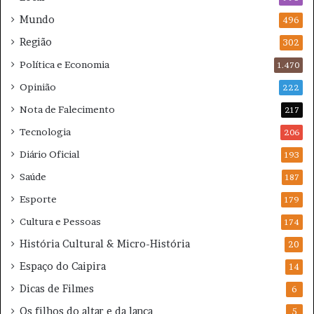
u
Mundo
496
m
Região
i
302
n
Política e Economia
1.470
e
n
Opinião
222
s
Nota de Falecimento
217
e
Tecnologia
206
Diário Oficial
193
Saúde
187
Esporte
179
Cultura e Pessoas
174
História Cultural & Micro-História
20
Espaço do Caipira
14
Dicas de Filmes
6
Os filhos do altar e da lança
5