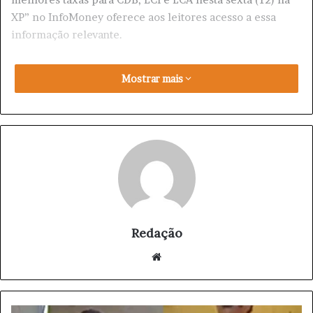
XP” no InfoMoney oferece aos leitores acesso a essa
informação relevante.
Mostrar mais
Redação
We
bsi
te
F