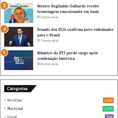
d
Mestre Reginaldo Galhardo recebe
i
homenagem emocionante em Assis
a
5 horas atrás
c
l
á
Senado dos EUA confirma novo embaixador
s
para o Brasil
s
7 horas atrás
i
c
Ministro do STJ perde cargo após
o
condenação histórica
B
8 horas atrás
o
t
a
f
Categorias
o
g
Notícias
o
3.606
x
Nacional
1.097
F
Local
l
998