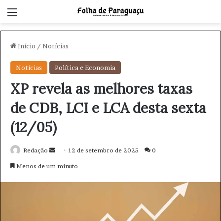
Menu
Início
/
Notícias
Notícias
Política e Economia
XP revela as melhores taxas
de CDB, LCI e LCA desta sexta
(12/05)
Redação
M
12 de setembro de 2025
0
a
Menos de um minuto
n
d
e
u