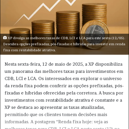
m
e
-
m
a
i
XP divulga as melhores taxas de CDB, LCI e LCA para este sexta (12/05).
l
Descubra opções prefixadas, pós-fixadas e híbridas para investir em renda
fixa com rentabilidade atrativa.
Nesta sexta-feira, 12 de maio de 2025, a XP disponibiliza
um panorama das melhores taxas para investimentos em
CDB, LCI e LCA. Os interessados em explorar o universo
da renda fixa podem conferir as opções prefixadas, pós-
fixadas e híbridas oferecidas pela corretora. A busca por
investimentos com rentabilidade atrativa é constante e a
XP se destaca ao apresentar as taxas atualizadas,
permitindo que os clientes tomem decisões mais
informadas. A postagem “Renda fixa hoje: veja as
melhores taxas para CDB, LCI e LCA nesta sexta (12) na