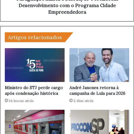
s
a
Desenvolvimento com o Programa Cidade
s
u
Empreendedora
i
l
n
i
a
s
t
t
Artigos relacionados
o
a
d
e
o
S
a
e
t
b
i
r
v
a
i
e
Ministro do STJ perde cargo
André Janones retorna à
s
/
após condenação histórica
campanha de Lula para 2026
t
S
16 horas atrás
2 dias atrás
a
P
C
F
h
o
a
r
r
t