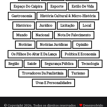
Espaço Do Caipira
Esporte
Estilo De Vida
Gastronomia
História Cultural & Micro-História
Histórico
Jurídico
Licitação
Local
Mundo
Nacional
Nota De Falecimento
Notícias
Notícias Jurídicas
Opinião
Os Filhos Do Altar E Da Lança
Política E Economia
Região
Saúde
Segurança Pública
Tecnologia
Trovadores Da Paulistânia
Turismo
Uvas E Personalidades
© Copyright 2026, Todos os direitos reservados
|
Desenvolvido