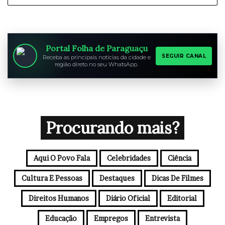
Portal Folha de Paraguaçu
SEGUIR CANAL
Receba as principais notícias da cidade e
região direto no seu WhatsApp.
Procurando mais?
Aqui O Povo Fala
Celebridades
Ciência
Cultura E Pessoas
Destaques
Dicas De Filmes
Direitos Humanos
Diário Oficial
Editorial
Educação
Empregos
Entrevista