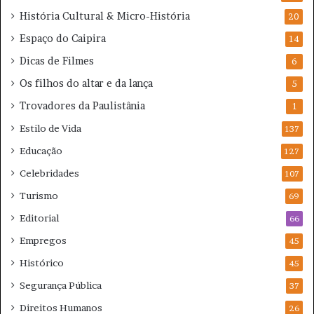
História Cultural & Micro-História
20
Espaço do Caipira
14
Dicas de Filmes
6
Os filhos do altar e da lança
5
Trovadores da Paulistânia
1
Estilo de Vida
137
Educação
127
Celebridades
107
Turismo
69
Editorial
66
Empregos
45
Histórico
45
Segurança Pública
37
Direitos Humanos
26