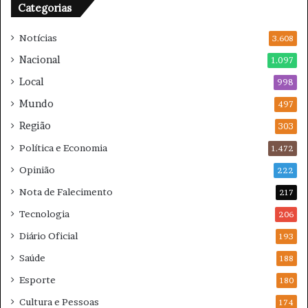
Categorias
i
t
r
i
Notícias
a
3.608
f
e
i
Nacional
1.097
m
c
Local
2
998
a
0
d
Mundo
497
2
o
Região
6
303
Política e Economia
1.472
Opinião
222
Nota de Falecimento
217
Tecnologia
206
Diário Oficial
193
Saúde
188
Esporte
180
Cultura e Pessoas
174