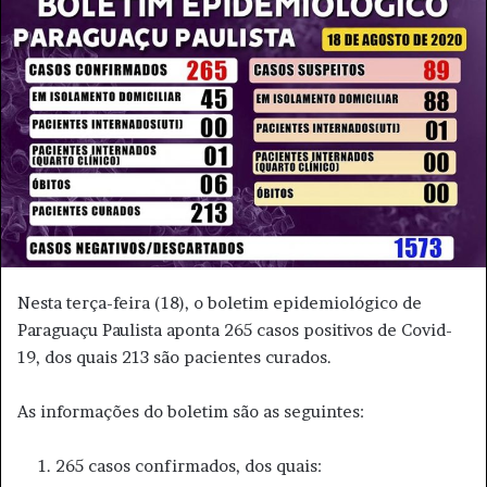
e
u
m
e
-
m
a
i
l
Nesta terça-feira (18), o boletim epidemiológico de
Paraguaçu Paulista aponta 265 casos positivos de Covid-
19, dos quais 213 são pacientes curados.
As informações do boletim são as seguintes:
265 casos confirmados, dos quais: