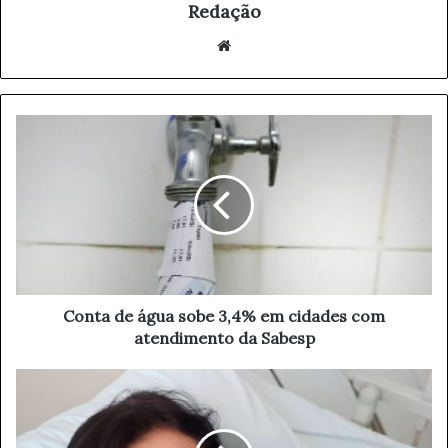
Redação
We
bsi
te
C
o
n
t
a
d
e
á
g
u
Conta de água sobe 3,4% em cidades com
a
atendimento da Sabesp
s
o
H
b
a
e
b
3
i