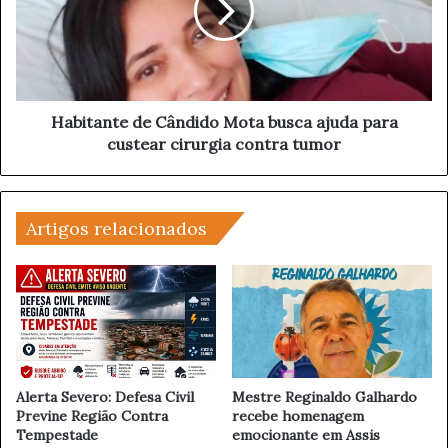
,
t
4
a
%
n
e
t
m
e
c
d
Habitante de Cândido Mota busca ajuda para
i
e
custear cirurgia contra tumor
d
C
a
â
d
n
e
d
Artigos relacionados
s
i
c
d
o
o
m
M
a
o
t
t
e
a
n
b
Alerta Severo: Defesa Civil
Mestre Reginaldo Galhardo
d
u
Previne Região Contra
recebe homenagem
i
Tempestade
emocionante em Assis
s