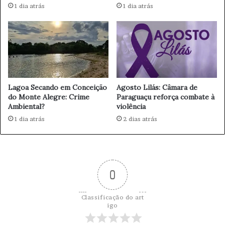
m
c
1 dia atrás
1 dia atrás
e
a
n
a
t
j
o
u
d
d
a
a
S
p
Lagoa Secando em Conceição
Agosto Lilás: Câmara de
a
a
do Monte Alegre: Crime
Paraguaçu reforça combate à
b
r
Ambiental?
violência
e
a
1 dia atrás
2 dias atrás
s
c
p
u
s
t
e
0
a
r
c
Classificação do art
i
igo
r