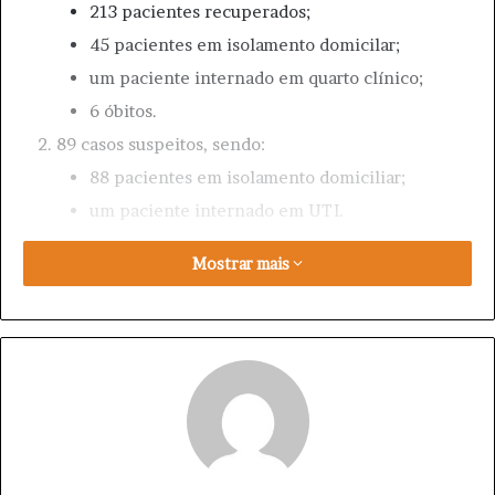
213 pacientes recuperados;
45 pacientes em isolamento domicilar;
um paciente internado em quarto clínico;
6 óbitos.
89 casos suspeitos, sendo:
88 pacientes em isolamento domiciliar;
um paciente internado em UTI.
Os casos suspeitos aguardam resultado de exame
Mostrar mais
laboratorial.
O município ainda conta com 1573 casos descartados,
cujo exame laboratorial teve resultado negativo para o
SARS-CoV-2.
boletim epidemiológico