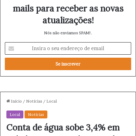
mails para receber as novas
atualizações!
Nós não enviamos SPAM!.
I
n
s
i
r
a
o
s
e
u
e
n
d
e
r