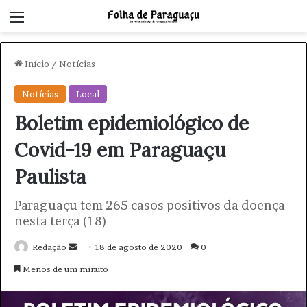
Menu
Início
/
Notícias
Notícias
Local
Boletim epidemiológico de
Covid-19 em Paraguaçu
Paulista
Paraguaçu tem 265 casos positivos da doença
nesta terça (18)
Redação
M
18 de agosto de 2020
0
a
Menos de um minuto
n
d