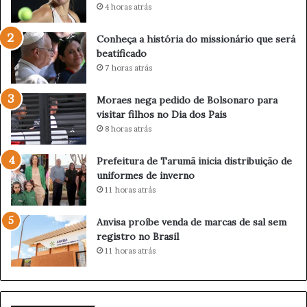
d
o
4 horas atrás
e
m
e
i
Conheça a história do missionário que será
a
s
beatificado
n
s
7 horas atrás
u
i
n
o
Moraes nega pedido de Bolsonaro para
c
n
visitar filhos no Dia dos Pais
i
á
8 horas atrás
a
r
p
i
a
o
Prefeitura de Tarumã inicia distribuição de
u
q
uniformes de inverno
s
u
11 horas atrás
a
e
n
s
Anvisa proíbe venda de marcas de sal sem
a
e
registro no Brasil
c
r
11 horas atrás
a
á
r
b
r
e
e
a