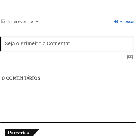
u
r
g
i
Inscrever-se
Acessar
a
c
o
n
t
r
a
t
u
0
COMENTÁRIOS
m
o
r
Parcerias