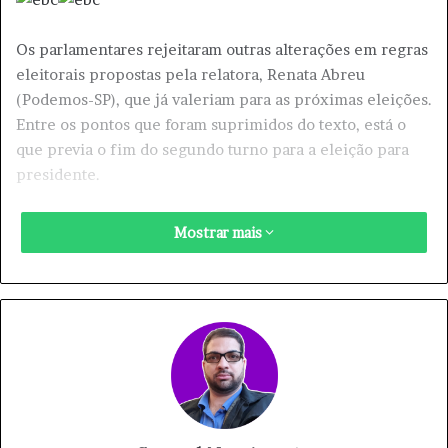
Os parlamentares rejeitaram outras alterações em regras
eleitorais propostas pela relatora, Renata Abreu
(Podemos-SP), que já valeriam para as próximas eleições.
Entre os pontos que foram suprimidos do texto, está o
que previa o fim do segundo turno para a eleição para
presidente.
A proposta, rejeitada por 388 votos a 36 e três
Mostrar mais
abstenções, previa que os eleitores teriam que votar em
até cinco dos candidatos que disputassem a eleição, em
ordem decrescente de preferência. Nesse caso, seria
considerado eleito presidente da República o candidato
que obtivesse a maioria absoluta das primeiras escolhas
válidas dos eleitores, não computados os votos em
branco e os nulos.