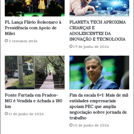
projeto que altera o Imposto de Renda (PL 2337/21). Lira,
i
p
o
a
entretanto, disse que também gostaria de votar nesta
à
t
tarde o Projeto de Lei (PL) 2337/21 que trata da reforma
s
e
PL Lança Flávio Bolsonaro à
PLANETA TECH APROXIMA
do Imposto de Renda, relatada pelo deputado Celso
o
m
Presidência com Apoio de
CRIANÇAS E
Sabino (PSDB-PA).
p
Milei
ADOLESCENTES DA
p
INOVAÇÃO E TECNOLOGIA
e
o
2 semanas atrás
r
d
Após a votação em segundo turno, a PEC segue para o
19 de junho de 2026
a
i
Senado e tem que ser aprovada e promulgada até o início
ç
s
de outubro para valer nas eleições de 2022.
ã
p
o
o
n
n
Fonte
Agência Brasil
e
i
s
b
Fim da escala 6×1: Mais de mil
Ponte Furtada em Prados-
t
i
Câmara dos Deputados
Congresso
entidades empresariais
MG é Vendida e Achada a 180
a
l
apoiam PEC que amplia
km
q
i
distritão
PEC
reforma eleitoral
negociação sobre jornada de
11 de junho de 2026
u
z
trabalho
i
a
10 de junho de 2026
n
m
t