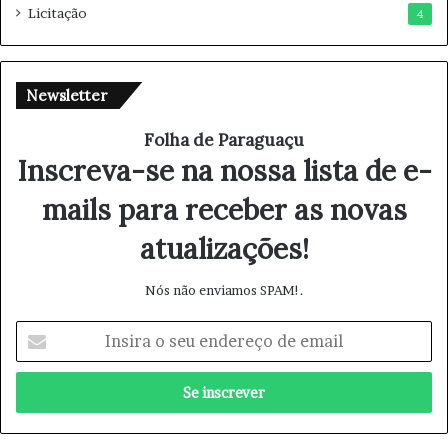
Licitação
4
Newsletter
Folha de Paraguaçu
Inscreva-se na nossa lista de e-
mails para receber as novas
atualizações!
Nós não enviamos SPAM!.
I
n
s
i
r
a