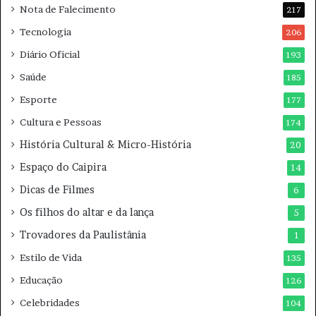
e
e
Nota de Falecimento
217
H
a
Tecnologia
206
i
Diário Oficial
193
a
Saúde
185
Esporte
177
Cultura e Pessoas
174
História Cultural & Micro-História
20
Espaço do Caipira
14
Dicas de Filmes
6
Os filhos do altar e da lança
5
Trovadores da Paulistânia
1
Estilo de Vida
135
Educação
126
Celebridades
104