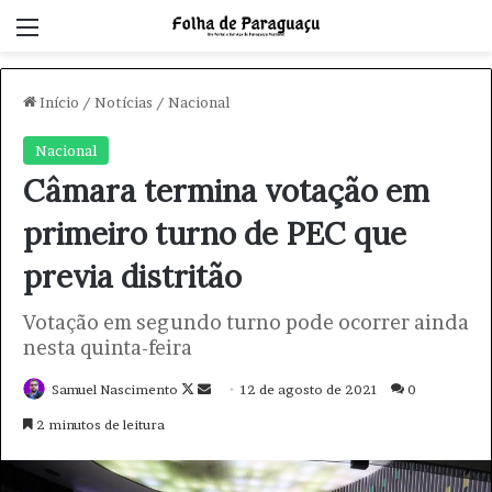
Menu
Início
/
Notícias
/
Nacional
Nacional
Câmara termina votação em
primeiro turno de PEC que
previa distritão
Votação em segundo turno pode ocorrer ainda
nesta quinta-feira
Samuel Nascimento
F
M
12 de agosto de 2021
0
o
a
2 minutos de leitura
l
n
l
d