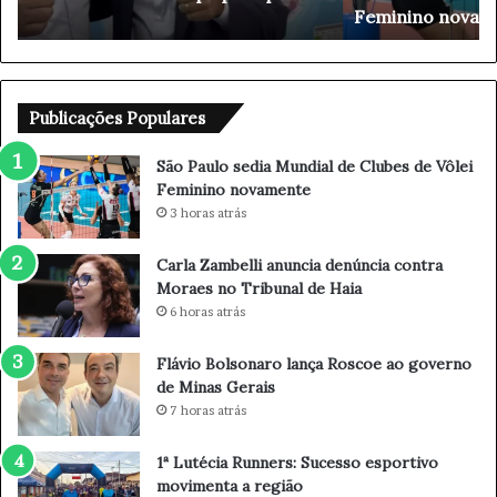
Feminino novamente
e
e
d
l
i
l
a
i
M
a
Publicações Populares
u
n
n
u
São Paulo sedia Mundial de Clubes de Vôlei
d
n
Feminino novamente
i
c
3 horas atrás
a
i
l
a
Carla Zambelli anuncia denúncia contra
d
d
Moraes no Tribunal de Haia
e
e
6 horas atrás
C
n
l
ú
Flávio Bolsonaro lança Roscoe ao governo
u
n
de Minas Gerais
b
c
7 horas atrás
e
i
s
a
d
c
1ª Lutécia Runners: Sucesso esportivo
e
o
movimenta a região