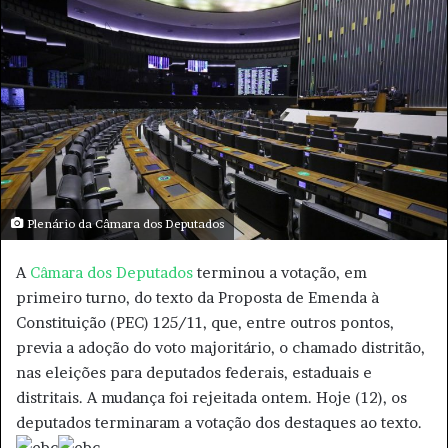
o
e
w
u
o
m
n
e
X
-
m
a
i
l
Plenário da Câmara dos Deputados
A
Câmara dos Deputados
terminou a votação, em
primeiro turno, do texto da Proposta de Emenda à
Constituição (PEC) 125/11, que, entre outros pontos,
previa a adoção do voto majoritário, o chamado distritão,
nas eleições para deputados federais, estaduais e
distritais. A mudança foi rejeitada ontem. Hoje (12), os
deputados terminaram a votação dos destaques ao texto.