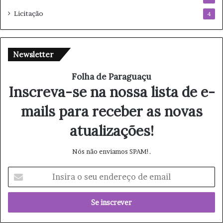
Licitação
4
Newsletter
Folha de Paraguaçu
Inscreva-se na nossa lista de e-
mails para receber as novas
atualizações!
Nós não enviamos SPAM!.
I
n
s
i
r