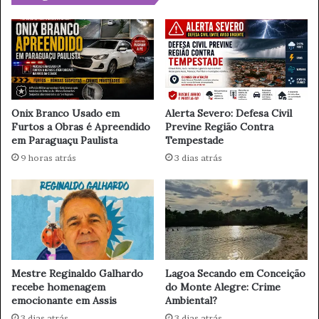
a
i
,
x
q
o
u
d
a
e
r
P
t
a
o
r
Onix Branco Usado em
Alerta Severo: Defesa Civil
i
a
Furtos a Obras é Apreendido
Previne Região Contra
d
em Paraguaçu Paulista
Tempestade
g
i
u
9 horas atrás
3 dias atrás
o
a
m
ç
a
u
m
P
a
a
i
u
s
l
Mestre Reginaldo Galhardo
Lagoa Secando em Conceição
u
i
recebe homenagem
do Monte Alegre: Crime
s
s
emocionante em Assis
Ambiental?
a
t
3 dias atrás
3 dias atrás
d