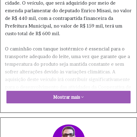
cidade. O veículo, que será adquirido por meio de
emenda parlamentar do deputado Enrico Misasi, no valor
de R$ 440 mil, com a contrapartida financeira da
Prefeitura Municipal, no valor de R$ 159 mil, terá um
custo total de R$ 600 mil.
O caminhão com tanque isotérmico é essencial para o
transporte adequado do leite, uma vez que garante que a
temperatura do produto seja mantida constante e sem
sofrer alterações devido às variações climáticas. A
aquisição deste veículo irá contribuir significativamente
para o desenvolvimento das atividades da Cooperativa de
Produtores de Leite de Paraguaçu Paulista, que está
Mostrar mais
localizada no Distrito Industrial.
Os produtores integrantes da Cooperativa irão se
beneficiar desta aquisição, já que o caminhão com
tanque isotérmico garantirá a qualidade do leite