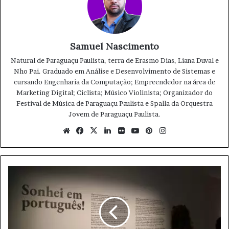
transportado, o que, por sua vez, irá aumentar o valor de
venda do produto. Dessa forma, a aquisição do veículo irá
contribuir para o aprimoramento do trabalho dos
produtores, aumentando a eficiência da cooperativa e
Samuel Nascimento
gerando benefícios econômicos para a cidade como um
Natural de Paraguaçu Paulista, terra de Erasmo Dias, Liana Duval e
todo.
Nho Pai. Graduado em Análise e Desenvolvimento de Sistemas e
cursando Engenharia da Computação; Empreendedor na área de
Marketing Digital; Ciclista; Músico Violinista; Organizador do
caminhão com tanque isotérmico
Festival de Música de Paraguaçu Paulista e Spalla da Orquestra
Jovem de Paraguaçu Paulista.
Cooperativa de Produtores de Leite
We
Fa
X
Lin
Fli
Yo
Pin
Ins
bsi
ce
ke
ckr
uT
ter
tag
Emenda Parlamentar
Enrico Misasi
te
bo
din
ub
est
ra
ok
e
m
Fomento ao Setor Agropecuário
D
i
Prefeitura Municipal
a
M
u
n