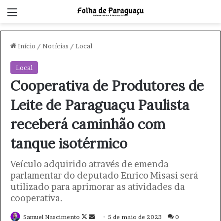
Menu
Início
/
Notícias
/
Local
Local
Cooperativa de Produtores de
Leite de Paraguaçu Paulista
receberá caminhão com
tanque isotérmico
Veículo adquirido através de emenda
parlamentar do deputado Enrico Misasi será
utilizado para aprimorar as atividades da
cooperativa.
Samuel Nascimento
F
M
5 de maio de 2023
0