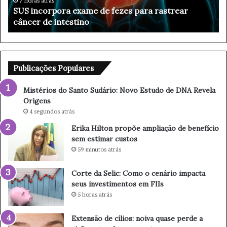
o
l
31 minutos atrás
Mistérios do Santo Sudário: Novo Estudo de DNA
s
t
Revela Origens
d
o
o
n
S
p
a
r
n
o
Publicações Populares
t
p
o
õ
Mistérios do Santo Sudário: Novo Estudo de DNA Revela
S
e
Origens
u
a
4 segundos atrás
d
m
Erika Hilton propõe ampliação de benefício
á
p
sem estimar custos
r
l
i
i
59 minutos atrás
o
a
:
ç
Corte da Selic: Como o cenário impacta
N
ã
seus investimentos em FIIs
o
o
5 horas atrás
v
d
o
e
Extensão de cílios: noiva quase perde a
E
b