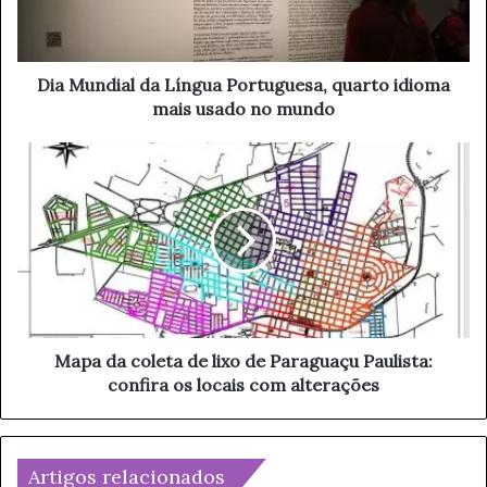
d
i
a
l
Dia Mundial da Língua Portuguesa, quarto idioma
d
mais usado no mundo
a
L
M
í
a
n
p
g
a
u
d
a
a
P
c
o
o
r
l
t
e
Mapa da coleta de lixo de Paraguaçu Paulista:
u
t
confira os locais com alterações
g
a
u
d
e
e
s
l
Artigos relacionados