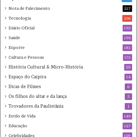
n
t
Nota de Falecimento
s
217
o
s
Tecnologia
206
Diário Oficial
193
Saúde
190
Esporte
182
Cultura e Pessoas
175
História Cultural & Micro-História
20
Espaço do Caipira
14
Dicas de Filmes
6
Os filhos do altar e da lança
5
Trovadores da Paulistânia
1
Estilo de Vida
140
Educação
127
Celebridades
109