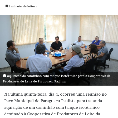
o
a
1 minuto de leitura
l
n
l
d
o
e
w
u
o
m
n
e
X
-
m
a
i
l
aquisição do caminhão com tanque isotérmico para a Cooperativa de
Produtores de Leite de Paraguaçu Paulista
Na última quinta-feira, dia 4, ocorreu uma reunião no
Paço Municipal de Paraguaçu Paulista para tratar da
aquisição de um caminhão com tanque isotérmico,
destinado à Cooperativa de Produtores de Leite da