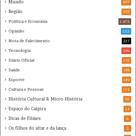
Mundo
497
2
0
Região
303
2
Política e Economia
1.472
6
Opinião
222
Nota de Falecimento
217
Tecnologia
206
Diário Oficial
193
Saúde
188
Esporte
180
Cultura e Pessoas
174
História Cultural & Micro-História
20
Espaço do Caipira
14
Dicas de Filmes
6
Os filhos do altar e da lança
5