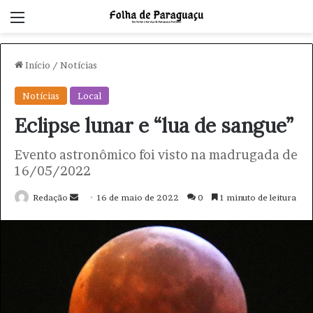
Menu
Início
/
Notícias
Notícias
Local
Eclipse lunar e “lua de sangue”
Evento astronômico foi visto na madrugada de
16/05/2022
Redação
M
16 de maio de 2022
0
1 minuto de leitura
a
n
d
e
u
m