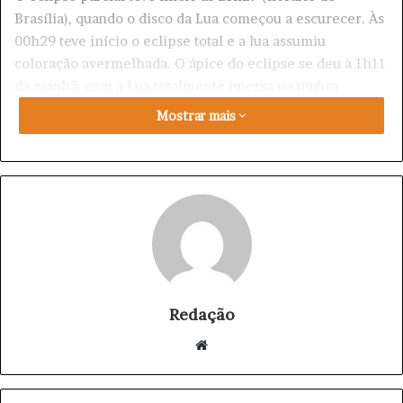
Brasília), quando o disco da Lua começou a escurecer. Às
00h29 teve início o eclipse total e a lua assumiu
coloração avermelhada. O ápice do eclipse se deu à 1h11
da manhã, com a Lua totalmente imersa na umbra
(região onde não há iluminação direta do sol), e foi até à
Mostrar mais
1h54, quando o satélite começou a sair para a penumbra
(transição da sombra para a luz solar).
astronomia
eclipse lunar
natureza
Redação
We
bsi
te