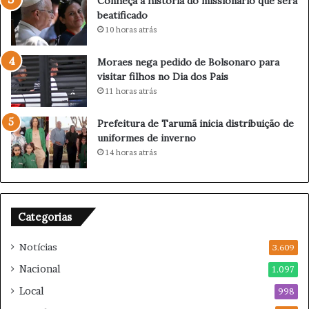
Conheça a história do missionário que será
o
n
beatificado
n
c
10 horas atrás
h
i
o
a
Moraes nega pedido de Bolsonaro para
d
p
visitar filhos no Dia dos Pais
o
a
11 horas atrás
f
u
i
s
Prefeitura de Tarumã inicia distribuição de
l
a
uniformes de inverno
h
n
14 horas atrás
o
a
m
c
a
a
q
r
u
r
Categorias
i
e
a
i
Notícias
3.609
d
r
Nacional
1.097
o
a
r
e
Local
998
m