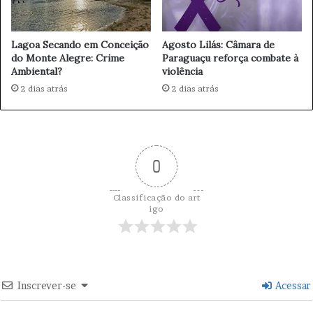
d
o
e
w
M
b
Lagoa Secando em Conceição
Agosto Lilás: Câmara de
ú
o
do Monte Alegre: Crime
Paraguaçu reforça combate à
s
y
Ambiental?
violência
i
o
2 dias atrás
2 dias atrás
c
c
a
o
r
r
e
0
u
n
e
Classificação do art
s
igo
t
e
d
o
m
Inscrever-se
Acessar
i
n