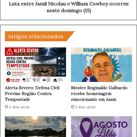
a
J
Luta entre Jamil Nicolau e William Cowboy ocorreu
d
a
neste domingo (15)
o
m
n
i
a
l
A
N
Artigos relacionados
c
i
a
c
d
o
e
l
m
a
i
u
a
e
P
W
Alerta Severo: Defesa Civil
Mestre Reginaldo Galhardo
a
i
Previne Região Contra
recebe homenagem
u
Tempestade
emocionante em Assis
l
l
l
2 dias atrás
2 dias atrás
i
i
s
a
t
m
a
C