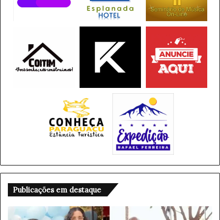
Publicações em destaque
P
B