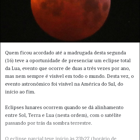
e
-
m
a
i
l
Quem ficou acordado até a madrugada desta segunda
(16) teve a oportunidade de presenciar um eclipse total
da Lua, evento que ocorre de duas a três vezes por ano,
mas nem sempre é visível em todo o mundo. Desta vez, o
evento astronômico foi visível na América do Sul, do
início ao fim.
Eclipses lunares ocorrem quando se dá alinhamento
entre Sol, Terra e Lua (nesta ordem), com o satélite
passando por trás da sombra terrestre.
O eclipse parcial teve início às 23h27 (horário de