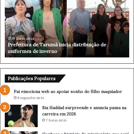
a
i
i
a
e
H
m
a
o
d
c
d
i
a
5 horas atrás
Pai emociona web ao apoiar sonho do filho
o
d
maquiador
n
s
a
u
w
r
e
p
b
r
Publicações Populares
a
e
o
e
Pai emociona web ao apoiar sonho do filho maquiador
a
n
8 segundos atrás
p
d
Bia Haddad surpreende e anuncia pausa na
o
e
carreira em 2026
i
e
a
a
7 horas atrás
r
n
s
u