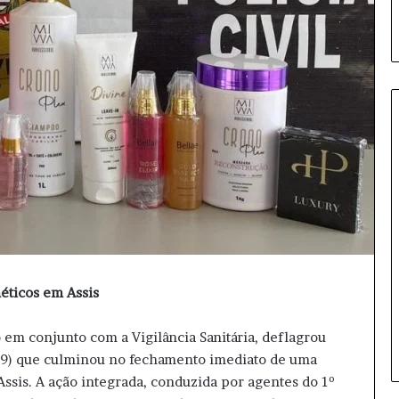
J
o
v
e
m
m
o
éticos em Assis
5 horas atrás
r
Jovem morre após acidente
r
grave na SP-270 em Ourinhos
do em conjunto com a Vigilância Sanitária, deflagrou
e
a
(09) que culminou no fechamento imediato de uma
p
Assis. A ação integrada, conduzida por agentes do 1º
ó