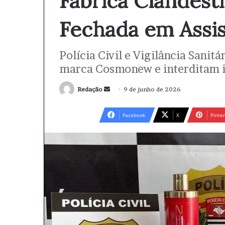
Fábrica Clandest
Fechada em Assi
Polícia Civil e Vigilância Sanit
marca Cosmonew e interditam i
Redação
M
9 de junho de 2026
a
n
Facebook
X
Pinter
d
e
u
m
e
-
m
a
i