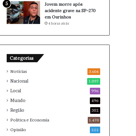
p
ç
Jovem morre após
a
ã
acidente grave na SP-270
r
o
em Ourinhos
a
h
4 horas atrás
o
i
B
s
r
t
a
ó
s
r
Categorias
i
i
l
c
Notícias
3.604
a
Nacional
1.097
Local
996
Mundo
496
Região
302
Política e Economia
1.470
Opinião
222