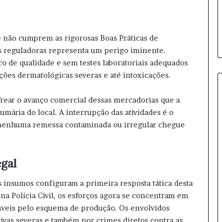
0
e
m
O
 não cumprem as rigorosas Boas Práticas de
u
as reguladoras representa um perigo iminente.
r
o de qualidade e sem testes laboratoriais adequados
i
ções dermatológicas severas e até intoxicações.
n
h
o
 frear o avanço comercial dessas mercadorias que a
s
umária do local. A interrupção das atividades é o
 nenhuma remessa contaminada ou irregular chegue
gal
 insumos configuram a primeira resposta tática desta
a Polícia Civil, os esforços agora se concentram em
áveis pelo esquema de produção. Os envolvidos
ivas severas e também por crimes diretos contra as