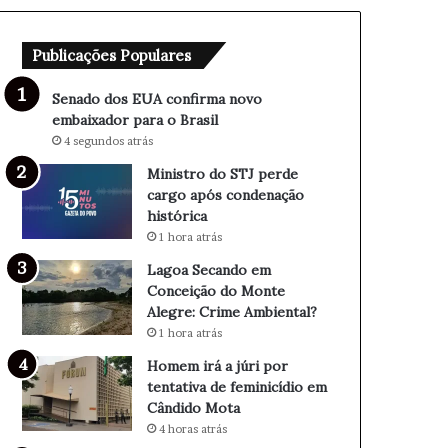
o
p
n
e
Publicações Populares
f
r
i
d
r
e
Senado dos EUA confirma novo
m
c
embaixador para o Brasil
a
a
4 segundos atrás
n
r
Ministro do STJ perde
o
g
cargo após condenação
v
o
histórica
o
a
1 hora atrás
e
p
m
ó
Lagoa Secando em
b
s
Conceição do Monte
a
c
Alegre: Crime Ambiental?
i
o
1 hora atrás
x
n
Homem irá a júri por
a
d
tentativa de feminicídio em
d
e
Cândido Mota
o
n
4 horas atrás
r
a