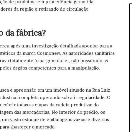
zação de produtos sem procedência garantida,
s
ores da região e retirando de circulação
a
c
i
d
o da fábrica?
e
n
rreu após uma investigação detalhada apontar para a
t
stéticos da marca Cosmonew. As autoridades sanitárias
e
g
ava totalmente à margem da lei, não possuindo as
r
s pelos órgãos competentes para a manipulação,
a
v
e
sca e apreensão em um imóvel situado na Rua Luiz
n
a
dustrial completa operando sob a irregularidade. O
S
 cobrir todas as etapas da cadeia produtiva: do
P
lagem das mercadorias. No interior do prédio, os
-
a, um vasto estoque de embalagens vazias e diversos
2
 para abastecer o mercado.
7