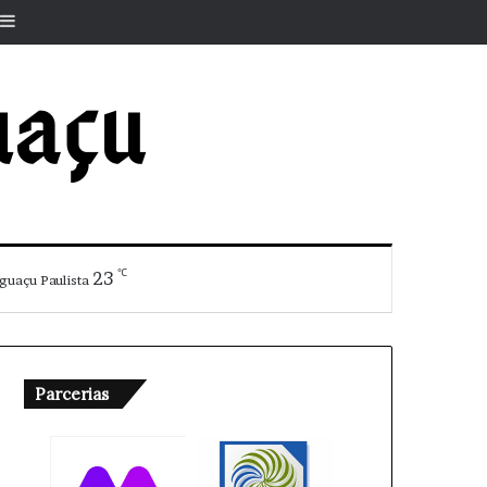
r
rtigo aleatório
Barra Lateral
℃
23
guaçu Paulista
Parcerias