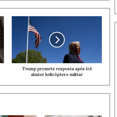
T
r
u
m
p
p
r
o
m
e
Trump promete resposta após Irã
t
abater helicóptero militar
e
r
e
s
p
o
s