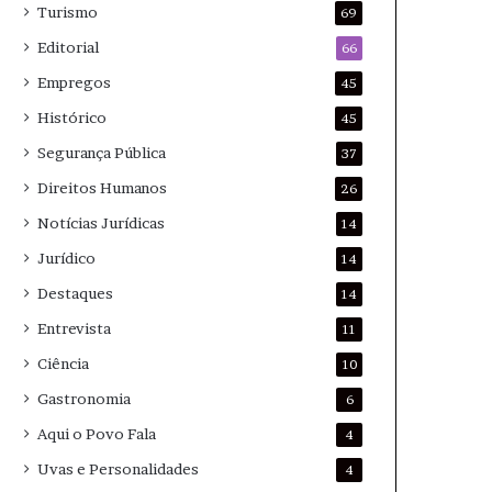
Turismo
69
Editorial
66
Empregos
45
Histórico
45
Segurança Pública
37
Direitos Humanos
26
Notícias Jurídicas
14
Jurídico
14
Destaques
14
Entrevista
11
Ciência
10
Gastronomia
6
Aqui o Povo Fala
4
Uvas e Personalidades
4