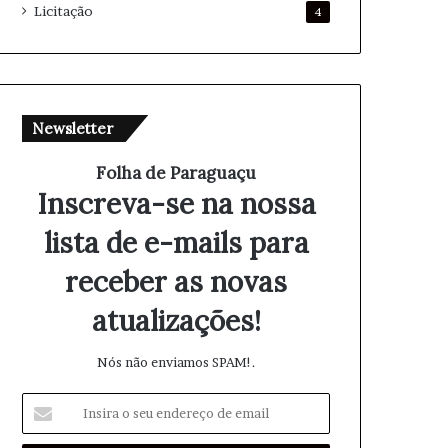
Licitação
4
Newsletter
Folha de Paraguaçu
Inscreva-se na nossa
lista de e-mails para
receber as novas
atualizações!
Nós não enviamos SPAM!.
I
n
s