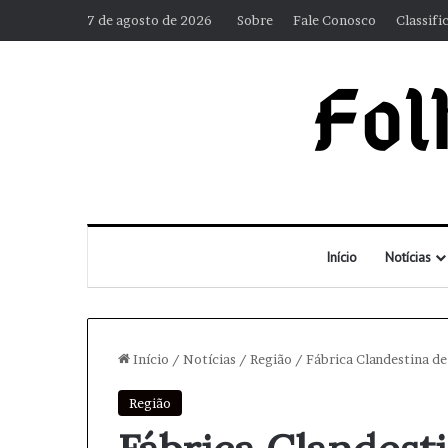
7 de agosto de 2026
Sobre
Fale Conosco
Classifi
Início
Notícias
Início
/
Notícias
/
Região
/
Fábrica Clandestina d
Região