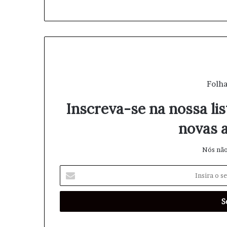
Folha
Inscreva-se na nossa lis
novas a
Nós não
I
n
s
i
r
a