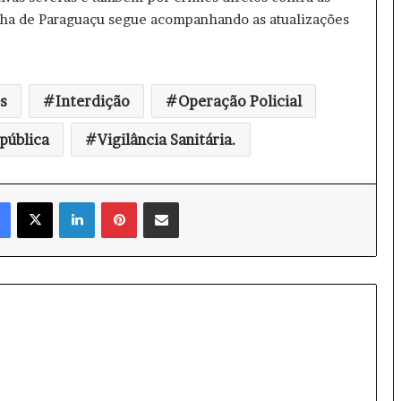
lha de Paraguaçu segue acompanhando as atualizações
s
Interdição
Operação Policial
pública
Vigilância Sanitária.
Facebook
X
Linkedin
Pinterest
Compartilhar via e-mail