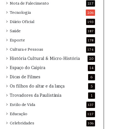
Nota de Falecimento
217
Tecnologia
206
Diário Oficial
193
Saúde
187
Esporte
178
Cultura e Pessoas
174
História Cultural & Micro-História
20
Espaço do Caipira
14
Dicas de Filmes
6
Os filhos do altar e da lança
5
Trovadores da Paulistânia
1
Estilo de Vida
137
Educação
127
Celebridades
106