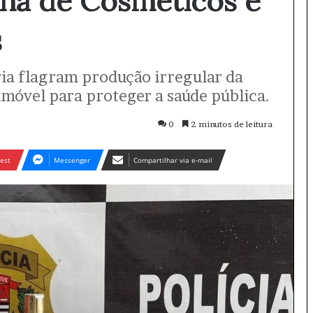
ina de Cosméticos é
s
ária flagram produção irregular da
móvel para proteger a saúde pública.
0
2 minutos de leitura
est
Messenger
Compartilhar via e-mail