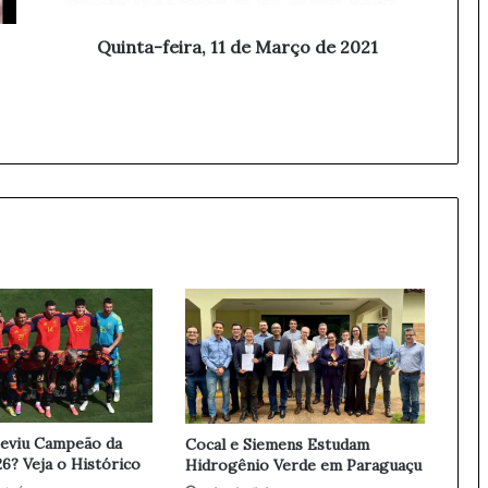
e
i
Quinta-feira, 11 de Março de 2021
r
a
,
1
1
d
e
M
a
r
ç
o
d
e
2
0
2
reviu Campeão da
Cocal e Siemens Estudam
1
6? Veja o Histórico
Hidrogênio Verde em Paraguaçu