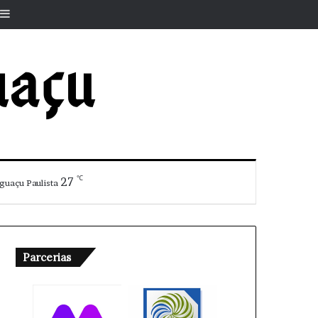
r
rtigo aleatório
Barra Lateral
℃
27
guaçu Paulista
Parcerias