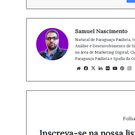
Samuel Nascimento
Natural de Paraguaçu Paulista, 
Análise e Desenvolvimento de 
na área de Marketing Digital; Ci
Paraguaçu Paulista e Spalla da 
We
Fa
X
Lin
Fli
Yo
Pin
bsi
ce
ke
ckr
uT
ter
te
bo
din
ub
est
ok
e
Folha
Inscreva-se na nossa lis