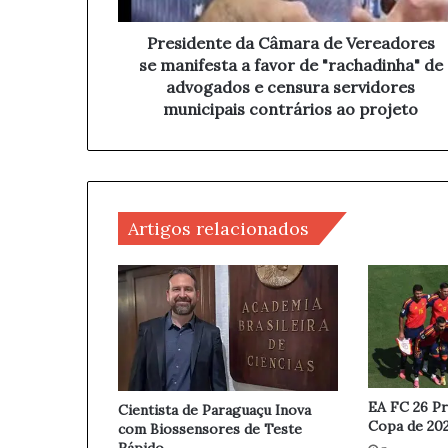
ç
t
o
e
Presidente da Câmara de Vereadores
d
d
se manifesta a favor de "rachadinha" de
e
a
advogados e censura servidores
e
C
municipais contrários ao projeto
m
â
a
m
i
a
l
r
a
Artigos relacionados
d
e
V
e
r
e
a
d
o
EA FC 26 P
Cientista de Paraguaçu Inova
r
Copa de 202
com Biossensores de Teste
e
Rápido