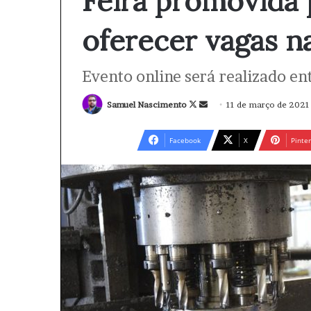
Feira promovida 
oferecer vagas na
Evento online será realizado en
Samuel Nascimento
F
M
11 de março de 2021
o
a
l
n
Facebook
X
Pinter
l
d
o
e
w
u
o
m
n
e
X
-
m
a
i
l