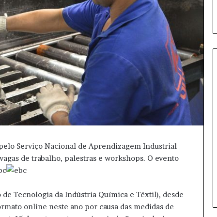
S
e
n
a
d
o
pelo Serviço Nacional de Aprendizagem Industrial
d
, vagas de trabalho, palestras e workshops. O evento
19 horas atrás
o
Senado dos EUA confirma novo
s
embaixador para o Brasil
E
U
 de Tecnologia da Indústria Química e Têxtil), desde
A
ormato online neste ano por causa das medidas de
c