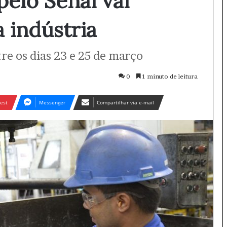
pelo Senai vai
 indústria
tre os dias 23 e 25 de março
0
1 minuto de leitura
est
Messenger
Compartilhar via e-mail