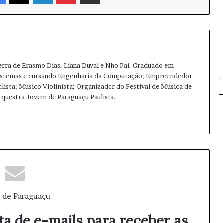
p
a
r
a
o
B
terra de Erasmo Dias, Liana Duval e Nho Pai. Graduado em
r
Sistemas e cursando Engenharia da Computação; Empreendedor
a
clista; Músico Violinista; Organizador do Festival de Música de
s
Orquestra Jovem de Paraguaçu Paulista.
i
l
Ins
tag
ra
m
 de Paraguaçu
ta de e-mails para receber as