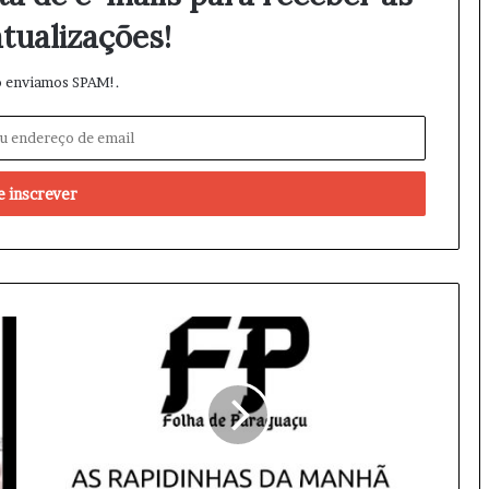
tualizações!
 enviamos SPAM!.
Q
u
i
n
t
a
-
f