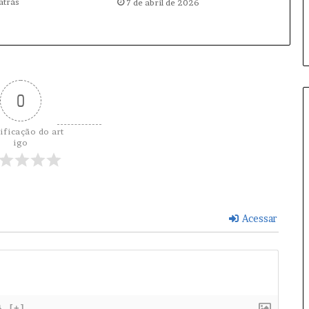
atrás
7 de abril de 2026
0
ificação do art
igo
Acessar
}
[+]