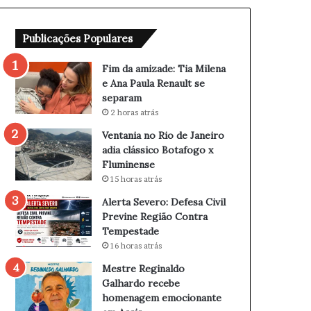
T
d
i
e
Publicações Populares
a
J
M
a
i
n
Fim da amizade: Tia Milena
l
e
e Ana Paula Renault se
e
i
separam
n
r
2 horas atrás
a
o
Ventania no Rio de Janeiro
e
a
adia clássico Botafogo x
A
d
Fluminense
n
i
15 horas atrás
a
a
P
c
Alerta Severo: Defesa Civil
a
l
Previne Região Contra
u
á
Tempestade
l
s
16 horas atrás
a
s
Mestre Reginaldo
R
i
Galhardo recebe
e
c
homenagem emocionante
n
o