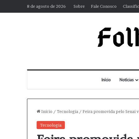
8 de agosto de 2026
Sobre
Fale Conosco
Classifi
Início
Notícias
Início
/
Tecnologia
/
Feira promovida pelo Senai va
Tecnologia