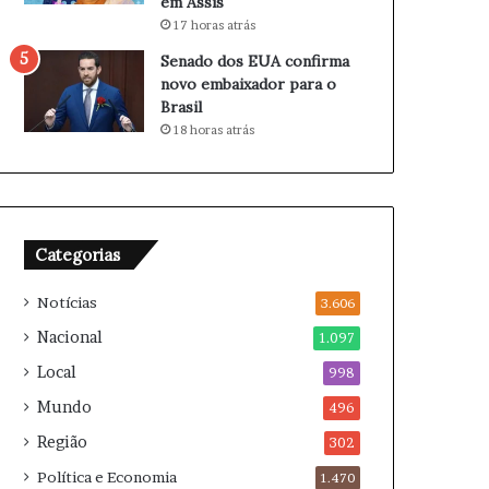
em Assis
a
B
17 horas atrás
u
o
l
t
Senado dos EUA confirma
t
a
novo embaixador para o
s
f
Brasil
e
o
18 horas atrás
s
g
e
o
p
x
a
F
r
l
Categorias
a
u
m
m
Notícias
3.606
i
n
Nacional
1.097
e
Local
998
n
s
Mundo
496
e
Região
302
Política e Economia
1.470