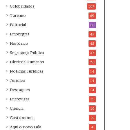
Celebridades
107
Turismo
69
Editorial
66
Empregos
45
Histórico
45
Segurança Pública
37
Direitos Humanos
26
Notícias Jurídicas
14
Jurídico
14
Destaques
14
Entrevista
11
Ciência
10
Gastronomia
6
Aqui o Povo Fala
4