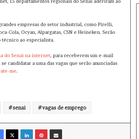
rnet, 15 departamentos regionais do Senai aderiram ao
o
n
f
i
andes empresas do setor industrial, como Pirelli,
r
oca-Cola, Ocyan, Alpargatas, CSN e Heineken. Serão
m
 técnico ao especialista.
a
n
a do Senai na internet
, para receberem um e-mail
o
a se candidatar a uma das vagas que serão anunciadas
v
o
rate-me
.
e
m
b
a
i
senai
vagas de emprego
x
a
d
o
Facebook
X
Linkedin
Pinterest
Compartilhar via e-mail
r