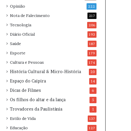
Opinião
222
Nota de Falecimento
217
Tecnologia
206
Diário Oficial
193
Saúde
187
Esporte
179
Cultura e Pessoas
174
História Cultural & Micro-História
20
Espaço do Caipira
14
Dicas de Filmes
6
Os filhos do altar e da lança
5
Trovadores da Paulistânia
1
Estilo de Vida
137
Educação
127