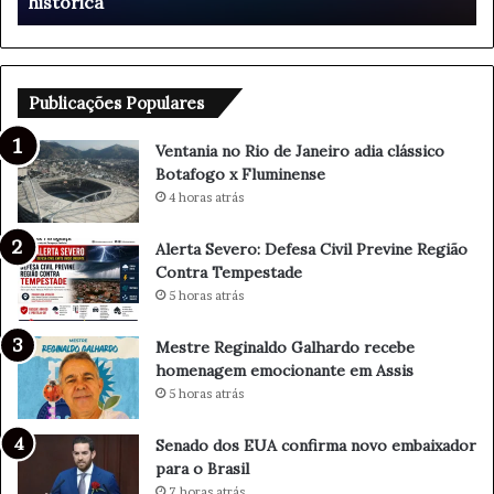
Fluminense
o
e
R
r
i
o
o
:
d
D
Publicações Populares
e
e
J
f
Ventania no Rio de Janeiro adia clássico
a
e
Botafogo x Fluminense
n
s
4 horas atrás
e
a
i
C
Alerta Severo: Defesa Civil Previne Região
r
i
Contra Tempestade
o
v
5 horas atrás
a
i
d
l
Mestre Reginaldo Galhardo recebe
i
P
homenagem emocionante em Assis
a
r
5 horas atrás
c
e
l
v
á
i
Senado dos EUA confirma novo embaixador
s
n
para o Brasil
s
e
7 horas atrás