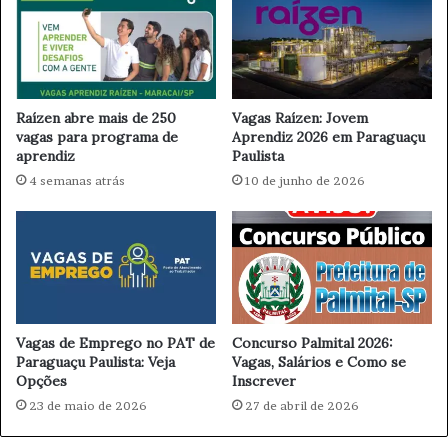
o
M
s
a
e
n
r
t
v
o
a
v
Raízen abre mais de 250
Vagas Raízen: Jovem
n
a
vagas para programa de
Aprendiz 2026 em Paraguaçu
t
aprendiz
Paulista
n
a
i
4 semanas atrás
10 de junho de 2026
j
a
o
n
s
u
a
n
p
c
a
i
r
a
Vagas de Emprego no PAT de
Concurso Palmital 2026:
a
P
Paraguaçu Paulista: Veja
Vagas, Salários e Como se
o
r
Opções
Inscrever
c
é
o
23 de maio de 2026
27 de abril de 2026
-
n
c
s