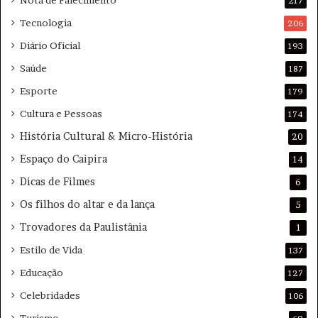
217
e
e
Tecnologia
206
Diário Oficial
193
Saúde
187
Esporte
179
Cultura e Pessoas
174
História Cultural & Micro-História
20
Espaço do Caipira
14
Dicas de Filmes
6
Os filhos do altar e da lança
5
Trovadores da Paulistânia
1
Estilo de Vida
137
Educação
127
Celebridades
106
Turismo