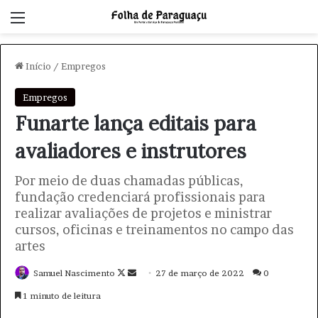
Menu
Início
/
Empregos
Empregos
Funarte lança editais para
avaliadores e instrutores
Por meio de duas chamadas públicas,
fundação credenciará profissionais para
realizar avaliações de projetos e ministrar
cursos, oficinas e treinamentos no campo das
artes
Samuel Nascimento
F
M
27 de março de 2022
0
o
a
1 minuto de leitura
l
n