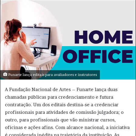
l
d
o
e
w
u
o
m
n
e
X
-
m
a
i
l
Funarte lança editais para avaliadores e instrutores
A Fundação Nacional de Artes – Funarte lança duas
chamadas públicas para credenciamento e futura
contratação. Um dos editais destina-se a credenciar
profissionais para atividades de comissão julgadora; o
outro, para profissionais que vão ministrar cursos,
oficinas e ações afins. Com alcance nacional, a iniciativa
é considerada inédita na trajetória da instituição. As