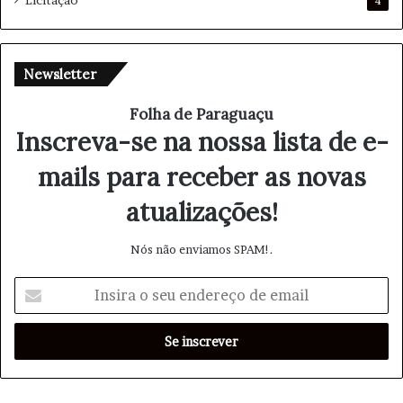
4
Newsletter
Folha de Paraguaçu
Inscreva-se na nossa lista de e-
mails para receber as novas
atualizações!
Nós não enviamos SPAM!.
I
n
s
i
r
a
o