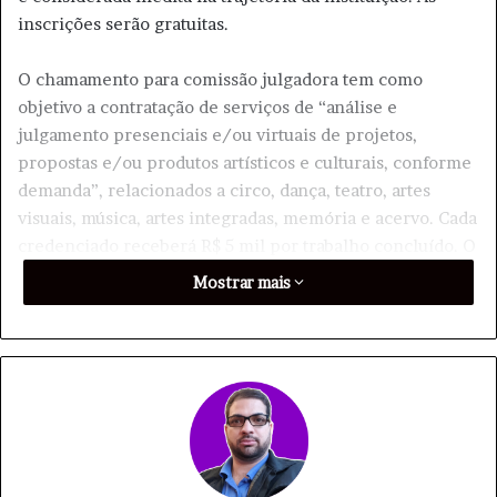
inscrições serão gratuitas.
O chamamento para comissão julgadora tem como
objetivo a contratação de serviços de “análise e
julgamento presenciais e/ou virtuais de projetos,
propostas e/ou produtos artísticos e culturais, conforme
demanda”, relacionados a circo, dança, teatro, artes
visuais, música, artes integradas, memória e acervo. Cada
credenciado receberá R$ 5 mil por trabalho concluído. O
pagamento independe da quantidade de projetos
Mostrar mais
avaliados.
Já com a outra chamada, a
Funarte
visa a credenciar
profissionais para ministrar atividades de capacitação,
qualificação e formação, nas mesmas áreas, incluindo
conservação e preservação fotográfica. As ações podem
ser práticas ou teóricas, on-line ou presenciais, nas
dependências da Funarte ou fora dela. Os profissionais