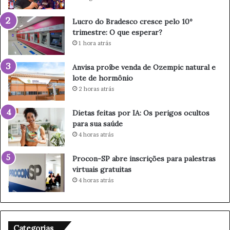
a
s
d
c
Lucro do Bradesco cresce pelo 10º
a
e
trimestre: O que esperar?
L
p
1 hora atrás
u
e
z
l
Anvisa proíbe venda de Ozempic natural e
c
o
lote de hormônio
o
1
2 horas atrás
m
0
a
º
t
t
Dietas feitas por IA: Os perigos ocultos
r
r
para sua saúde
a
i
4 horas atrás
ç
m
õ
e
Procon-SP abre inscrições para palestras
e
s
virtuais gratuitas
s
t
4 horas atrás
c
r
u
e
l
:
t
O
Categorias
u
q