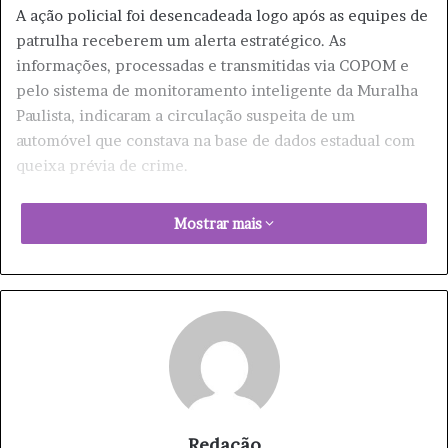
​A ação policial foi desencadeada logo após as equipes de
patrulha receberem um alerta estratégico. As
informações, processadas e transmitidas via COPOM e
pelo sistema de monitoramento inteligente da Muralha
Paulista, indicaram a circulação suspeita de um
automóvel que constava na base de dados estadual com
queixa prévia de crime.
​Como a “Muralha Paulista” Auxiliou na
Mostrar mais
Interceptação
​A tecnologia de cercamento eletrônico foi fundamental
para o êxito desta ocorrência. Assim que a placa do carro
foi rastreada pelo sistema de segurança que monitora a
cidade, os policiais em patrulhamento de rua iniciaram
diligências rápidas e direcionadas.
​Com posse das coordenadas de deslocamento, as viaturas
Redação