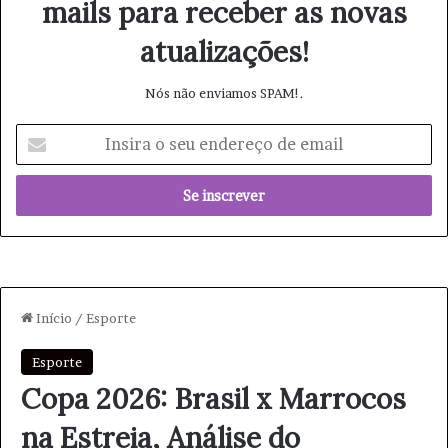
mails para receber as novas
atualizações!
Nós não enviamos SPAM!.
I
n
s
i
r
a
o
s
e
u
e
n
d
e
r