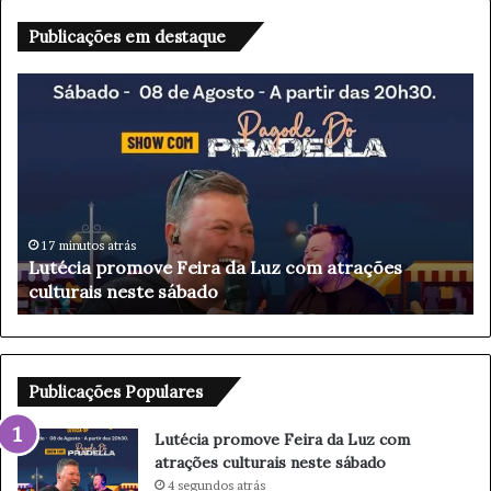
Publicações em destaque
L
L
u
u
t
c
é
r
c
o
i
d
a
o
p
B
17 minutos atrás
Lutécia promove Feira da Luz com atrações
r
r
culturais neste sábado
o
a
m
d
o
e
v
s
e
c
Publicações Populares
F
o
e
c
Lutécia promove Feira da Luz com
i
r
atrações culturais neste sábado
r
e
4 segundos atrás