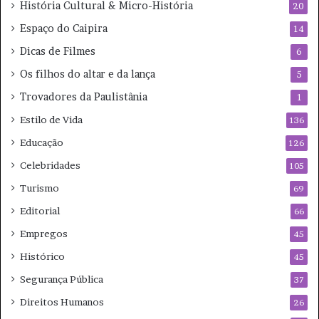
História Cultural & Micro-História
20
Espaço do Caipira
14
Dicas de Filmes
6
Os filhos do altar e da lança
5
Trovadores da Paulistânia
1
Estilo de Vida
136
Educação
126
Celebridades
105
Turismo
69
Editorial
66
Empregos
45
Histórico
45
Segurança Pública
37
Direitos Humanos
26