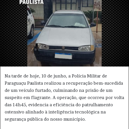
d
e
u
m
e
-
m
a
i
l
​Na tarde de hoje, 10 de junho, a Polícia Militar de
Paraguaçu Paulista realizou a recuperação bem-sucedida
de um veículo furtado, culminando na prisão de um
suspeito em flagrante. A operação, que ocorreu por volta
das 14h45, evidencia a eficiência do patrulhamento
ostensivo alinhado à inteligência tecnológica na
segurança pública do nosso município.