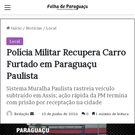
Menu
Início
/
Notícias
/
Local
Local
Polícia Militar Recupera Carro
Furtado em Paraguaçu
Paulista
Sistema Muralha Paulista rastreia veículo
subtraído em Assis; ação rápida da PM termina
com prisão por receptação na cidade
Redação
M
10 de junho de 2026
0
1 minuto de leitura
a
n