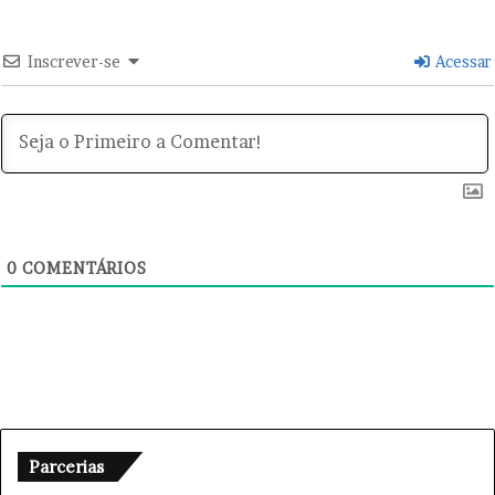
U
N
E
Inscrever-se
Acessar
S
M
A
R
Q
U
E
S
N
0
COMENTÁRIOS
O
T
S
E
Parcerias