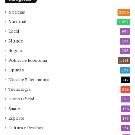
r
u
Notícias
a
3.596
e
i
e
Nacional
1.097
s
s
Local
n
994
p
e
e
Mundo
494
s
r
Região
t
a
298
e
r
Política e Economia
1.468
s
?
á
Opinião
222
b
Nota de Falecimento
217
a
d
Tecnologia
206
o
Diário Oficial
193
Saúde
186
Esporte
177
Cultura e Pessoas
174