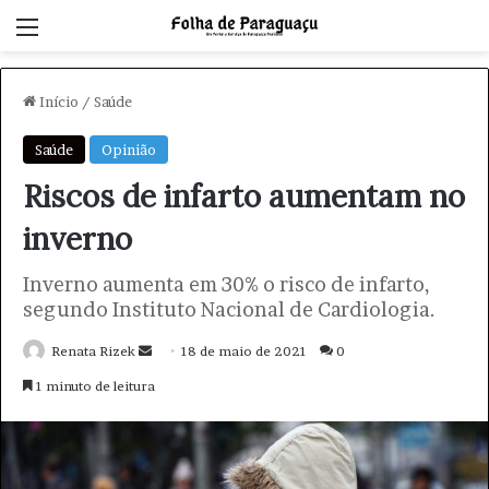
Menu
Início
/
Saúde
Saúde
Opinião
Riscos de infarto aumentam no
inverno
Inverno aumenta em 30% o risco de infarto,
segundo Instituto Nacional de Cardiologia.
Renata Rizek
M
18 de maio de 2021
0
a
1 minuto de leitura
n
d
e
u