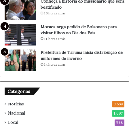
Conheça a história do missionário que será
o
beatificado
n
10 horas atrás
h
o
Moraes nega pedido de Bolsonaro para
d
visitar filhos no Dia dos Pais
o
11 horas atrás
f
i
Prefeitura de Tarumã inicia distribuição de
l
uniformes de inverno
h
14 horas atrás
o
m
a
q
u
Categorias
i
a
Notícias
3.609
d
Nacional
1.097
o
r
Local
998