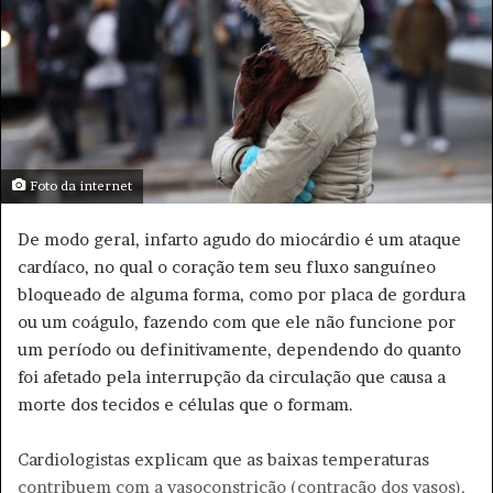
m
e
-
m
a
i
l
Foto da internet
De modo geral, infarto agudo do miocárdio é um ataque
cardíaco, no qual o coração tem seu fluxo sanguíneo
bloqueado de alguma forma, como por placa de gordura
ou um coágulo, fazendo com que ele não funcione por
um período ou definitivamente, dependendo do quanto
foi afetado pela interrupção da circulação que causa a
morte dos tecidos e células que o formam.
Cardiologistas explicam que as baixas temperaturas
contribuem com a vasoconstrição (contração dos vasos),