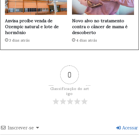
o
s
e
Anvisa proíbe venda de
Novo alvo no tratamento
1
Ozempic natural e lote de
contra o câncer de mama é
hormônio
descoberto
3 dias atrás
4 dias atrás
0
Classificação do art
igo
Inscrever-se
Acessar