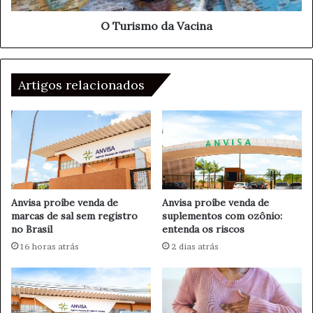
m
d
o
a
O Turismo da Vacina
r
V
b
a
i
c
d
Artigos relacionados
i
a
n
d
a
e
s
p
o
d
e
Anvisa proíbe venda de
Anvisa proíbe venda de
m
marcas de sal sem registro
suplementos com ozônio:
no Brasil
entenda os riscos
t
o
16 horas atrás
2 dias atrás
m
a
r
d