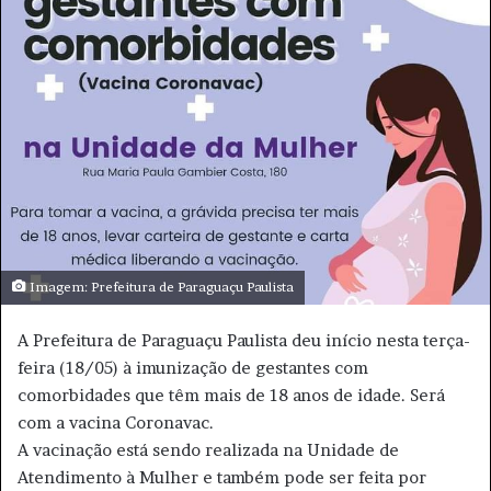
a
i
l