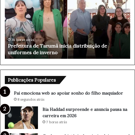
a
i
e
m
o
c
i
2 horas atrás
Pai emociona web ao apoiar sonho do filho
o
maquiador
n
a
w
e
b
Publicações Populares
a
o
Pai emociona web ao apoiar sonho do filho maquiador
a
8 segundos atrás
p
Bia Haddad surpreende e anuncia pausa na
o
carreira em 2026
i
a
7 horas atrás
r
s