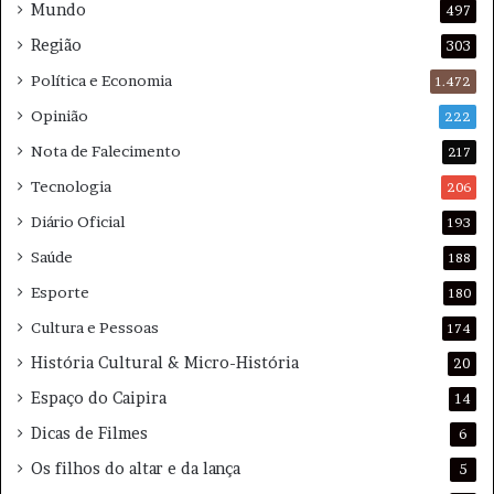
Mundo
497
Região
303
Política e Economia
1.472
Opinião
222
Nota de Falecimento
217
Tecnologia
206
Diário Oficial
193
Saúde
188
Esporte
180
Cultura e Pessoas
174
História Cultural & Micro-História
20
Espaço do Caipira
14
Dicas de Filmes
6
Os filhos do altar e da lança
5