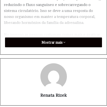
reduzindo o fluxo sanguíneo e sobrecarregando o
sistema circulatório. Isso se deve a uma resposta do
nosso organismo em manter a temperatura corporal,
liberando hormônios da família da adrenalina.
No inverno as pessoas costumam comer mais e praticar
menos exercícios, o que também pode prejudicar.
Mostrar mais
O sedentarismo, tabagismo, hipertensão, diabetes,
obesidade e stress são fatores que predispõem ao risco
de infarto.
Um dos principais sintomas é a dor no peito mais
duradoura e que pode se estender para o braço
esquerdo, náuseas, vômitos, tontura, sudorese intensa e
dor na mandíbula.
Renata Rizek
O importante saber como prevenir, mantendo uma boa