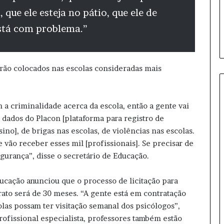
r
, que ele esteja no pátio, que ele de
a
p
está com problema.”
a
r
a
2
erão colocados nas escolas consideradas mais
0
2
6
m a criminalidade acerca da escola, então a gente vai
dados do Placon [plataforma para registro de
ino], de brigas nas escolas, de violências nas escolas.
 vão receber esses mil [profissionais]. Se precisar de
gurança”, disse o secretário de Educação.
ducação anunciou que o processo de licitação para
ato será de 30 meses. “A gente está em contratação
olas possam ter visitação semanal dos psicólogos”,
rofissional especialista, professores também estão