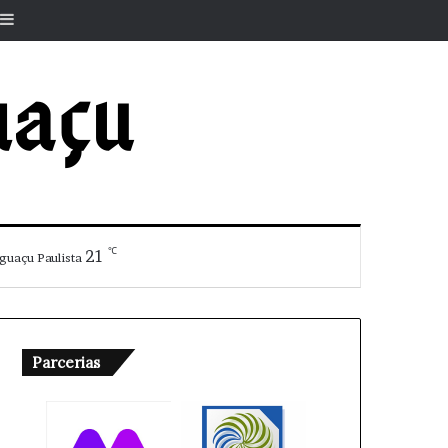
r
rtigo aleatório
Barra Lateral
℃
21
guaçu Paulista
Parcerias