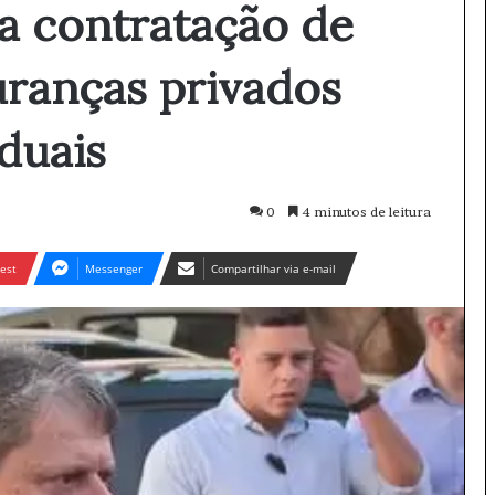
a contratação de
uranças privados
duais
0
4 minutos de leitura
est
Messenger
Compartilhar via e-mail