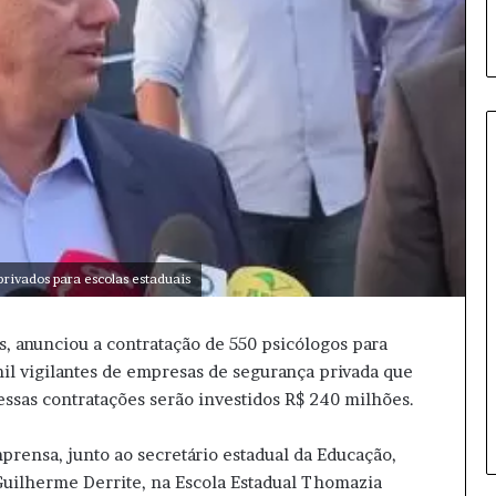
F
l
á
v
rivados para escolas estaduais
i
o
s, anunciou a contratação de 550 psicólogos para
B
10 horas atrás
il vigilantes de empresas de segurança privada que
o
Flávio Bolsonaro define vice em
l
essas contratações serão investidos R$ 240 milhões.
chapa pura para 2026
s
o
mprensa, junto ao secretário estadual da Educação,
n
Guilherme Derrite, na Escola Estadual Thomazia
a