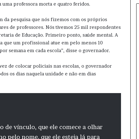
uma professora morta e quatro feridos.
r
o
d
m da pesquisa que nós fizemos com os próprios
e
ares de professores. Nós tivemos 25 mil respondentes
f
retaria de Educação. Primeiro ponto, saúde mental. A
i
ira que um profissional atue em pelo menos 10
n
e
 por semana em cada escola”, disse o governador.
v
i
vez de colocar policiais nas escolas, o governador
c
 todos os dias naquela unidade e não em dias
e
e
m
c
h
a
p
a
ão de vínculo, que ele comece a olhar
p
u
no pelo nome, que ele esteja lá para