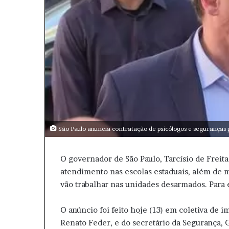
i
l
São Paulo anuncia contratação de psicólogos e seguranças p
O governador de São Paulo, Tarcísio de Freita
atendimento nas escolas estaduais, além de m
vão trabalhar nas unidades desarmados. Para 
O anúncio foi feito hoje (13) em coletiva de i
Renato Feder, e do secretário da Segurança, 