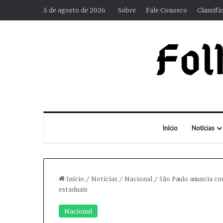
5 de agosto de 2026
Sobre
Fale Conosco
Classifi
Início
Notícias
Início
/
Notícias
/
Nacional
/
São Paulo anuncia co
estaduais
Nacional