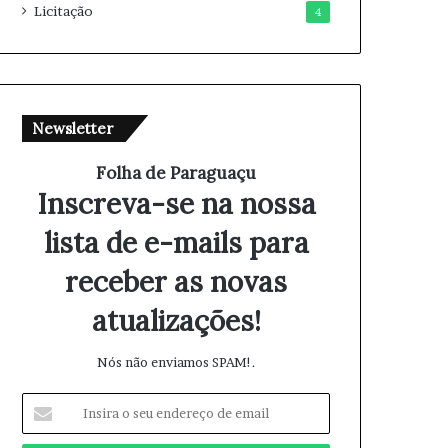
Licitação
4
Newsletter
Folha de Paraguaçu
Inscreva-se na nossa
lista de e-mails para
receber as novas
atualizações!
Nós não enviamos SPAM!.
I
n
s