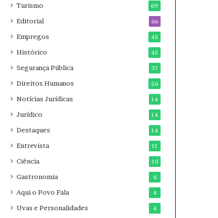
Turismo
69
Editorial
66
Empregos
45
Histórico
45
Segurança Pública
37
Direitos Humanos
26
Notícias Jurídicas
14
Jurídico
14
Destaques
14
Entrevista
11
Ciência
10
Gastronomia
6
Aqui o Povo Fala
4
Uvas e Personalidades
4