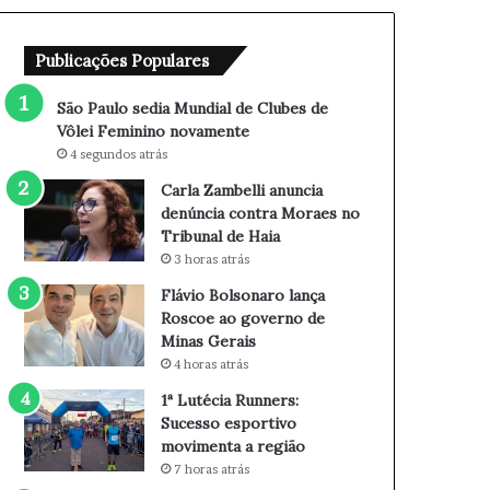
M
a
u
n
Publicações Populares
n
u
d
n
i
c
São Paulo sedia Mundial de Clubes de
a
i
Vôlei Feminino novamente
l
a
4 segundos atrás
d
d
Carla Zambelli anuncia
e
e
denúncia contra Moraes no
C
n
Tribunal de Haia
l
ú
3 horas atrás
u
n
b
c
Flávio Bolsonaro lança
e
i
Roscoe ao governo de
s
a
Minas Gerais
d
c
4 horas atrás
e
o
1ª Lutécia Runners:
V
n
Sucesso esportivo
ô
t
movimenta a região
l
r
7 horas atrás
e
a