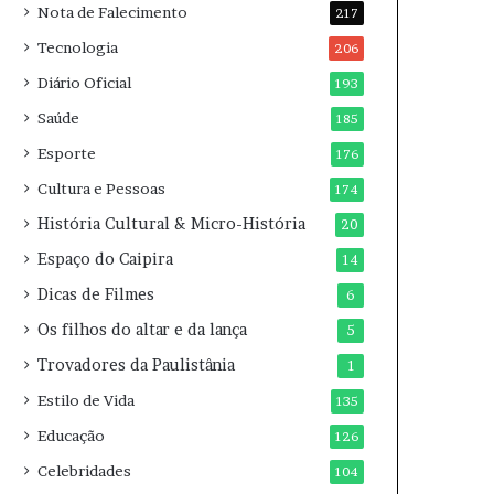
Nota de Falecimento
217
Tecnologia
206
Diário Oficial
193
Saúde
185
Esporte
176
Cultura e Pessoas
174
História Cultural & Micro-História
20
Espaço do Caipira
14
Dicas de Filmes
6
Os filhos do altar e da lança
5
Trovadores da Paulistânia
1
Estilo de Vida
135
Educação
126
Celebridades
104