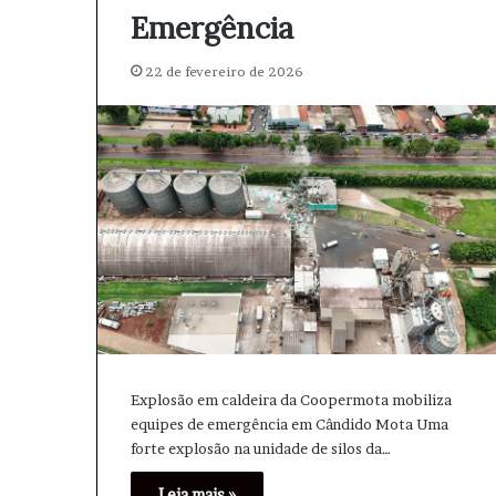
e
i
Emergência
r
a
s
s
22 de fevereiro de 2026
:
S
D
u
i
c
p
e
l
s
o
s
m
o
a
e
c
s
i
p
a
o
,
r
E
t
c
Explosão em caldeira da Coopermota mobiliza
o
equipes de emergência em Cândido Mota ​Uma
v
n
forte explosão na unidade de silos da…
o
o
m
m
Leia mais »