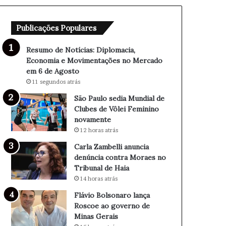
a
r
n
o
Publicações Populares
u
l
n
a
c
n
Resumo de Notícias: Diplomacia,
i
ç
Economia e Movimentações no Mercado
a
a
em 6 de Agosto
d
R
11 segundos atrás
e
o
São Paulo sedia Mundial de
n
s
Clubes de Vôlei Feminino
ú
c
novamente
n
o
12 horas atrás
c
e
i
a
Carla Zambelli anuncia
a
o
denúncia contra Moraes no
c
g
Tribunal de Haia
o
o
14 horas atrás
n
v
Flávio Bolsonaro lança
t
e
Roscoe ao governo de
r
r
Minas Gerais
a
n