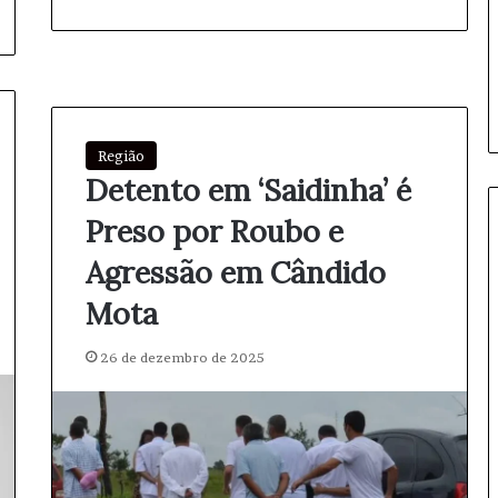
i
F
e
m
i
n
i
Região
n
Detento em ‘Saidinha’ é
o
n
Preso por Roubo e
o
Agressão em Cândido
v
a
Mota
m
e
n
26 de dezembro de 2025
t
e