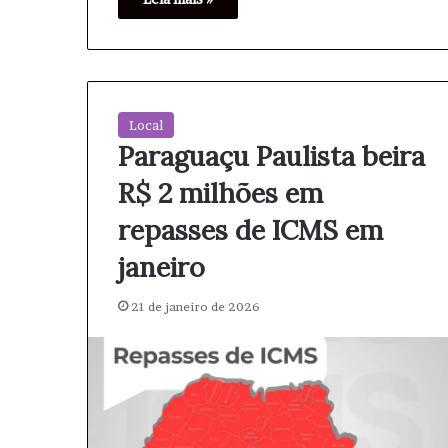
o
i
v
a
e
m
M
e
o
n
v
Local
t
i
Paraguaçu Paulista beira
a
m
a
e
R$ 2 milhões em
r
n
e
t
repasses de ICMS em
g
a
ç
janeiro
ã
õ
o
e
21 de janeiro de 2026
s
n
o
M
e
r
c