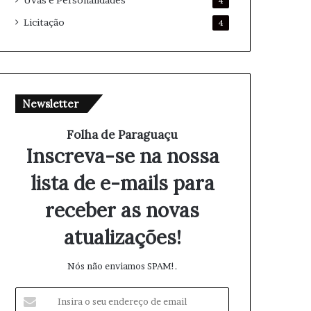
Uvas e Personalidades
4
Licitação
4
Newsletter
Folha de Paraguaçu
Inscreva-se na nossa
lista de e-mails para
receber as novas
atualizações!
Nós não enviamos SPAM!.
I
n