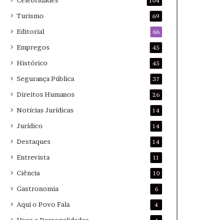
Celebridades
104
Turismo
69
Editorial
66
Empregos
45
Histórico
45
Segurança Pública
37
Direitos Humanos
26
Notícias Jurídicas
14
Jurídico
14
Destaques
14
Entrevista
11
Ciência
10
Gastronomia
6
Aqui o Povo Fala
4