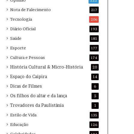
Opinião
222
Nota de Falecimento
217
Tecnologia
206
Diário Oficial
193
Saúde
185
Esporte
177
Cultura e Pessoas
174
História Cultural & Micro-História
20
Espaço do Caipira
14
Dicas de Filmes
6
Os filhos do altar e da lança
5
Trovadores da Paulistânia
1
Estilo de Vida
135
Educação
126