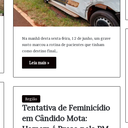
Na manhã desta sexta-feira, 12 de junho, um grave
susto marcou a rotina de pacientes que tinham
como destino final…
S
ã
Leia mais »
o
P
a
u
13 horas atrás
l
cias: Diplomacia,
São Paulo sedia Mundial de
o
Região
vimentações no
Clubes de Vôlei Feminino
s
Tentativa de Feminicídio
de Agosto
novamente
e
d
em Cândido Mota:
i
a