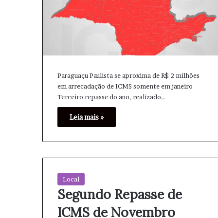
a
d
o
e
m
6
d
Paraguaçu Paulista se aproxima de R$ 2 milhões
e
em arrecadação de ICMS somente em janeiro
A
Terceiro repasse do ano, realizado…
g
o
Leia mais »
s
t
o
Local
Segundo Repasse de
ICMS de Novembro