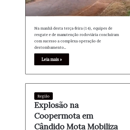
Na manhã desta terça-feira (14), equipes de
resgate e de manutenção rodoviária concluíram
com sucesso a complexa operação de
destombamento…
1
R
Leia mais »
e
L
s
u
u
t
m
é
o
1 hora atrás
c
d
Resumo de Notí
19 horas atrás
Região
e
1ª Lutécia Runners: Sucesso
Economia e Mo
Explosão na
a
N
esportivo movimenta a região
Mercado em 6 
R
o
Coopermota em
u
t
n
í
Cândido Mota Mobiliza
n
c