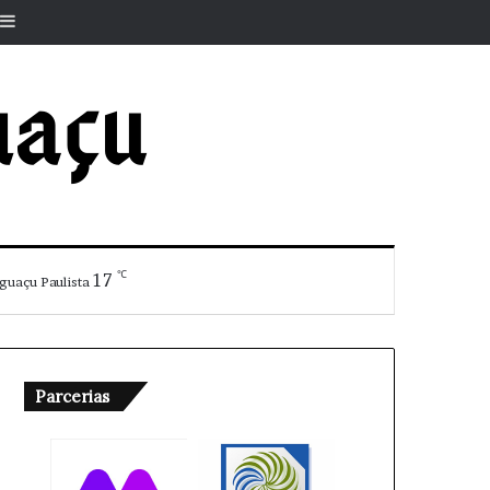
r
rtigo aleatório
Barra Lateral
℃
17
guaçu Paulista
Parcerias