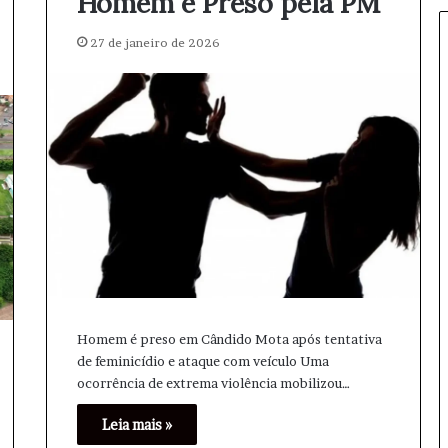
Homem é Preso pela PM
M
u
27 de janeiro de 2026
n
d
i
a
l
d
e
C
l
u
b
e
s
d
Homem é preso em Cândido Mota após tentativa
e
de feminicídio e ataque com veículo Uma
V
ocorrência de extrema violência mobilizou…
ô
l
Leia mais »
e