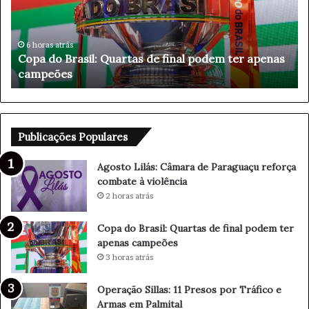
d
a
o
ç
B
ã
r
o
6 horas atrás
Copa do Brasil: Quartas de final podem ter apenas
a
S
campeões
s
i
i
l
l
l
:
a
Q
s
Publicações Populares
u
:
a
1
Agosto Lilás: Câmara de Paraguaçu reforça
r
1
combate à violência
t
P
2 horas atrás
a
r
s
e
Copa do Brasil: Quartas de final podem ter
d
s
apenas campeões
e
o
3 horas atrás
f
s
i
p
Operação Sillas: 11 Presos por Tráfico e
n
o
Armas em Palmital
a
r