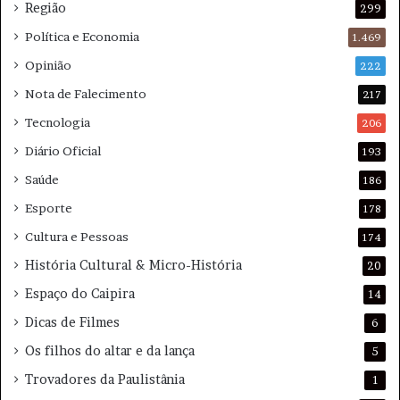
Região
e
a
299
s
l
Política e Economia
1.469
Opinião
222
Nota de Falecimento
217
Tecnologia
206
Diário Oficial
193
Saúde
186
Esporte
178
Cultura e Pessoas
174
História Cultural & Micro-História
20
Espaço do Caipira
14
Dicas de Filmes
6
Os filhos do altar e da lança
5
Trovadores da Paulistânia
1