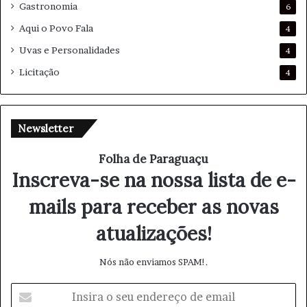
Gastronomia
6
Aqui o Povo Fala
4
Uvas e Personalidades
4
Licitação
4
Newsletter
Folha de Paraguaçu
Inscreva-se na nossa lista de e-
mails para receber as novas
atualizações!
Nós não enviamos SPAM!.
I
n