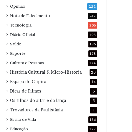
Opinião
222
Nota de Falecimento
217
Tecnologia
206
Diário Oficial
193
Saúde
186
Esporte
178
Cultura e Pessoas
174
História Cultural & Micro-História
20
Espaço do Caipira
14
Dicas de Filmes
6
Os filhos do altar e da lança
5
Trovadores da Paulistânia
1
Estilo de Vida
136
Educação
127