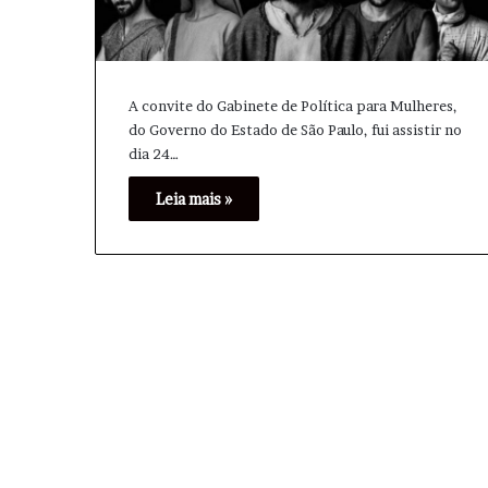
A convite do Gabinete de Política para Mulheres,
do Governo do Estado de São Paulo, fui assistir no
dia 24…
Leia mais »
A
n
t
h
o
n
y
14 horas atrás
F
Anthony Fauci s
a
os desdobramen
u
c
i
s