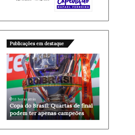
Publicações em destaque
C
O
o
p
p
e
a
r
d
a
o
ç
B
ã
11 horas atrás
12 horas atrás
r
o
Copa do Brasil: Quartas de final
Operação Sil
a
S
podem ter apenas campeões
Tráfico e A
s
i
i
l
l
l
:
a