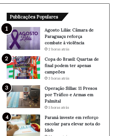
Q
s
u
:
Publicações Populares
a
1
r
1
t
P
Agosto Lilás: Câmara de
a
r
Paraguaçu reforça
s
e
combate à violência
d
s
2 horas atrás
e
o
Copa do Brasil: Quartas de
f
s
final podem ter apenas
i
p
campeões
n
o
3 horas atrás
a
r
l
T
Operação Sillas: 11 Presos
p
r
por Tráfico e Armas em
o
á
Palmital
d
f
5 horas atrás
e
i
Paraná investe em reforço
m
c
escolar para elevar nota do
t
o
Ideb
e
e