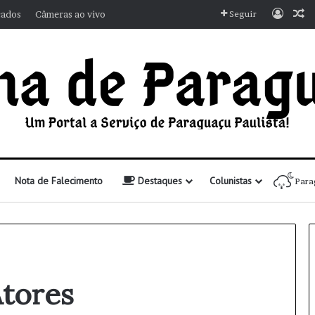
Entra
A
cados
Câmeras ao vivo
Seguir
Nota de Falecimento
Destaques
Colunistas
Para
Atores