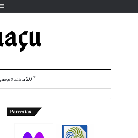
r
rtigo aleatório
Barra Lateral
℃
20
guaçu Paulista
Parcerias