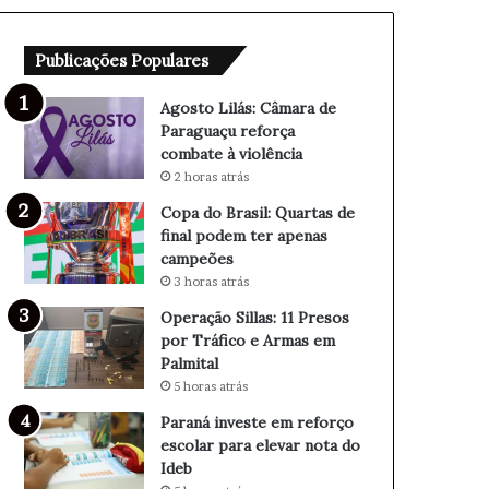
Q
s
u
:
Publicações Populares
a
1
r
1
t
P
Agosto Lilás: Câmara de
a
r
Paraguaçu reforça
s
e
combate à violência
d
s
2 horas atrás
e
o
Copa do Brasil: Quartas de
f
s
final podem ter apenas
i
p
campeões
n
o
3 horas atrás
a
r
l
T
Operação Sillas: 11 Presos
p
r
por Tráfico e Armas em
o
á
Palmital
d
f
5 horas atrás
e
i
Paraná investe em reforço
m
c
escolar para elevar nota do
t
o
Ideb
e
e