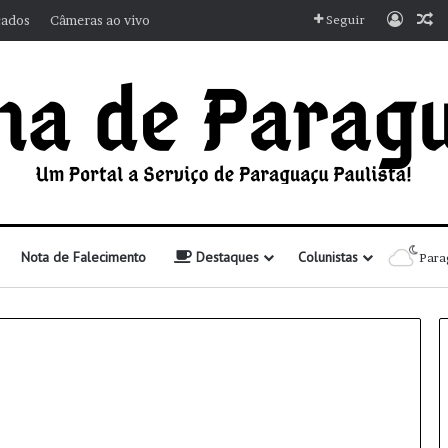
Entra
A
cados
Câmeras ao vivo
Seguir
Nota de Falecimento
Destaques
Colunistas
Para