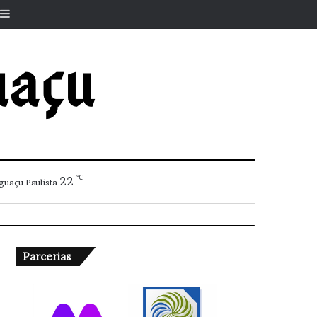
r
rtigo aleatório
Barra Lateral
℃
22
guaçu Paulista
Parcerias