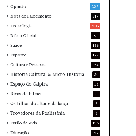
Opinião
222
Nota de Falecimento
217
Tecnologia
206
Diário Oficial
193
Saúde
186
Esporte
178
Cultura e Pessoas
174
História Cultural & Micro-História
20
Espaço do Caipira
14
Dicas de Filmes
6
Os filhos do altar e da lança
5
Trovadores da Paulistânia
1
Estilo de Vida
136
Educação
127