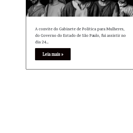
A convite do Gabinete de Política para Mulheres,
do Governo do Estado de São Paulo, fui assistir no
dia 24…
Leia mais »
A
n
t
h
o
n
y
9 horas atrás
F
Anthony Fauci s
a
os desdobramen
u
c
i
s