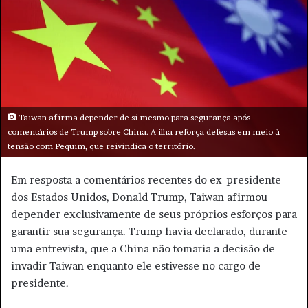
u
m
e
-
m
a
i
Taiwan afirma depender de si mesmo para segurança após
l
comentários de Trump sobre China. A ilha reforça defesas em meio à
tensão com Pequim, que reivindica o território.
Em resposta a comentários recentes do ex-presidente
dos Estados Unidos, Donald Trump, Taiwan afirmou
depender exclusivamente de seus próprios esforços para
garantir sua segurança. Trump havia declarado, durante
uma entrevista, que a China não tomaria a decisão de
invadir Taiwan enquanto ele estivesse no cargo de
presidente.