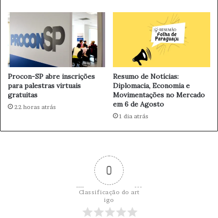
o
R
s
$
S
1
i
0
l
0
v
n
a
a
Procon-SP abre inscrições
Resumo de Notícias:
1
para palestras virtuais
Diplomacia, Economia e
ª
gratuitas
Movimentações no Mercado
R
em 6 de Agosto
22 horas atrás
e
1 dia atrás
m
e
s
s
a
0
I
n
t
Classificação do art
igo
e
r