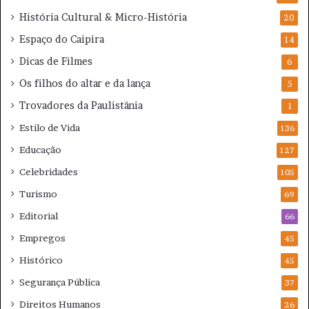
História Cultural & Micro-História
20
Espaço do Caipira
14
Dicas de Filmes
6
Os filhos do altar e da lança
5
Trovadores da Paulistânia
1
Estilo de Vida
136
Educação
127
Celebridades
105
Turismo
69
Editorial
66
Empregos
45
Histórico
45
Segurança Pública
37
Direitos Humanos
26