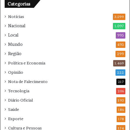
Categorias
b
a
Notícias
t
3.599
e
Nacional
1.097
à
Local
v
995
i
Mundo
495
o
Região
l
299
ê
Política e Economia
1.469
n
c
Opinião
222
i
Nota de Falecimento
217
a
Tecnologia
206
Diário Oficial
193
Saúde
186
Esporte
178
Cultura e Pessoas
174