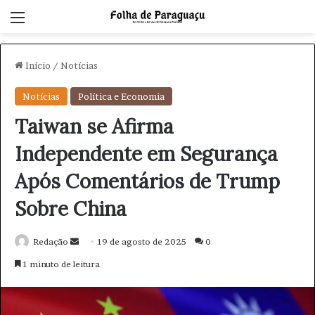
Menu
Início
/
Notícias
Notícias
Política e Economia
Taiwan se Afirma
Independente em Segurança
Após Comentários de Trump
Sobre China
Redação
M
19 de agosto de 2025
0
a
1 minuto de leitura
n
d
e