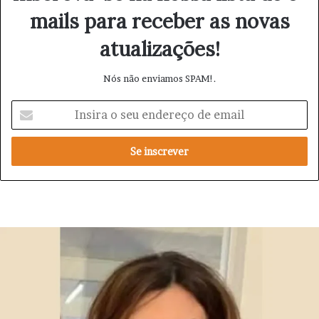
mails para receber as novas
atualizações!
Nós não enviamos SPAM!.
I
n
s
i
r
a
o
s
e
u
e
n
d
e
r