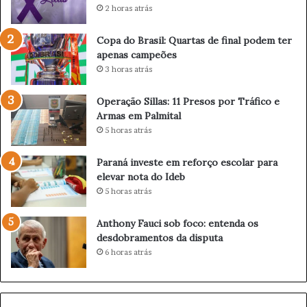
a
2 horas atrás
d
e
Copa do Brasil: Quartas de final podem ter
P
apenas campeões
a
3 horas atrás
r
a
Operação Sillas: 11 Presos por Tráfico e
g
Armas em Palmital
u
5 horas atrás
a
ç
u
Paraná investe em reforço escolar para
r
elevar nota do Ideb
e
5 horas atrás
f
o
Anthony Fauci sob foco: entenda os
r
desdobramentos da disputa
ç
6 horas atrás
a
c
o
m