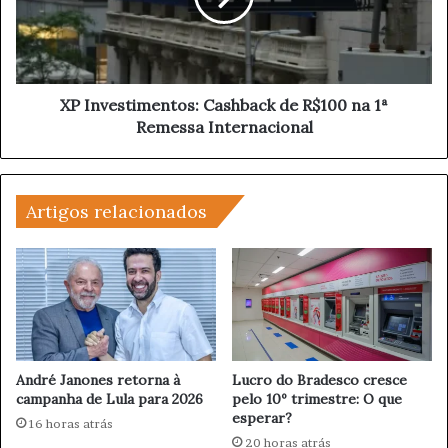
:
e
V
s
e
t
r
i
a
m
XP Investimentos: Cashback de R$100 na 1ª
L
e
Remessa Internacional
ú
n
c
t
i
o
a
s
Artigos relacionados
d
:
e
C
V
a
a
s
s
h
c
b
o
a
n
c
André Janones retorna à
Lucro do Bradesco cresce
c
k
campanha de Lula para 2026
pelo 10º trimestre: O que
e
esperar?
d
16 horas atrás
l
e
20 horas atrás