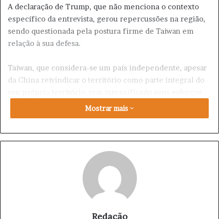
A declaração de Trump, que não menciona o contexto
específico da entrevista, gerou repercussões na região,
sendo questionada pela postura firme de Taiwan em
relação à sua defesa.
Taiwan, que considera-se um país independente, apesar
da China reivindicar o território como parte integral do
seu próprio território, tem intensificado seus esforços
para fortalecer suas defesas e resistir a qualquer
Mostrar mais
tentativa de invasão.
A ilha busca fortalecer suas capacidades militares,
investir em tecnologia de defesa e promover alianças
estratégicas com países que compartilham seus valores
democráticos.
A tensão entre China e Taiwan permanece alta, com
Pequim intensificando suas demonstrações de força
Redação