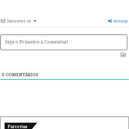
n
a
c
i
Inscrever-se
Acessar
o
n
a
l
0
COMENTÁRIOS
Parcerias