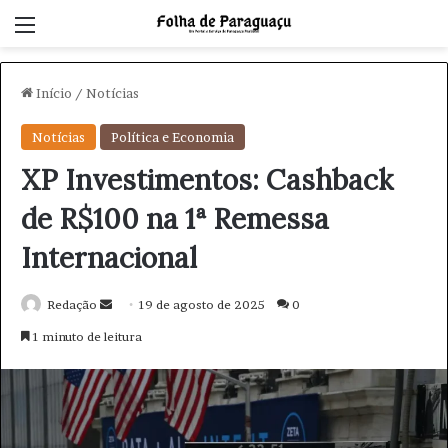
Menu
Início
/
Notícias
Notícias
Política e Economia
XP Investimentos: Cashback
de R$100 na 1ª Remessa
Internacional
Redação
M
19 de agosto de 2025
0
a
1 minuto de leitura
n
d
e
u