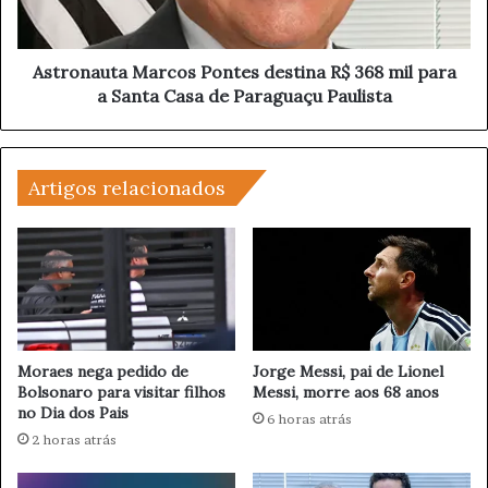
a
e
u
n
t
d
a
Astronauta Marcos Pontes destina R$ 368 mil para
e
M
a Santa Casa de Paraguaçu Paulista
n
a
t
r
e
c
e
o
Artigos relacionados
m
s
S
P
e
o
g
n
u
t
r
e
a
s
n
d
Moraes nega pedido de
Jorge Messi, pai de Lionel
ç
e
Bolsonaro para visitar filhos
Messi, morre aos 68 anos
a
no Dia dos Pais
s
6 horas atrás
A
t
2 horas atrás
p
i
ó
n