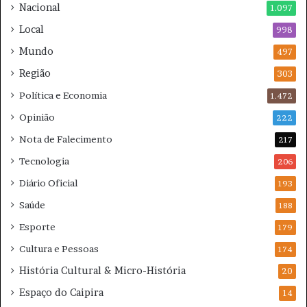
i
o
Nacional
1.097
c
s
Local
a
998
n
d
o
Mundo
497
o
D
Região
i
303
a
Política e Economia
1.472
d
o
Opinião
222
s
Nota de Falecimento
217
P
a
Tecnologia
206
i
Diário Oficial
193
s
Saúde
188
Esporte
179
Cultura e Pessoas
174
História Cultural & Micro-História
20
Espaço do Caipira
14