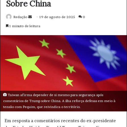
d
e
e
m
a
i
l