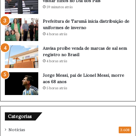
visitar filhos no Dia dos Pais
s
s
59 minutos atrás
i
o
o
n
Prefeitura de Tarumã inicia distribuição de
n
a
uniformes de inverno
á
r
4 horas atrás
r
o
i
p
o
a
Anvisa proíbe venda de marcas de sal sem
q
r
registro no Brasil
u
a
4 horas atrás
e
v
s
i
Jorge Messi, pai de Lionel Messi, morre
e
s
aos 68 anos
r
i
5 horas atrás
á
t
b
a
e
r
a
f
Categorias
t
i
i
l
Notícias
f
3.608
h