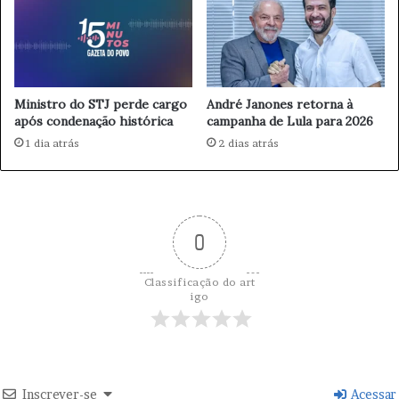
s
a
C
R
o
$
m
3
e
6
Ministro do STJ perde cargo
André Janones retorna à
n
8
após condenação histórica
campanha de Lula para 2026
t
m
á
1 dia atrás
2 dias atrás
i
r
l
i
p
o
a
s
r
d
0
a
e
a
T
S
Classificação do art
r
a
igo
u
n
m
t
p
a
S
C
o
a
Inscrever-se
Acessar