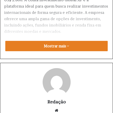
plataforma ideal para quem busca realizar investimentos
internacionais de forma segura e eficiente. A empresa
oferece uma ampla gama de opções de investimento,
incluindo ações, fundos imobiliários e renda fixa em
diferentes moedas e mercados.
A praticidade da Conta Investimento Global XP se destaca
Mostrar mais
por permitir que os clientes realizem suas transações
diretamente pela plataforma online, sem a necessidade
de intermediários. A interface intuitiva e fácil de usar
torna a experiência de investimento mais simples e
acessível.
Para aproveitar a oportunidade do cashback de R$ 100 na
primeira remessa, basta abrir uma Conta Investimento
Global XP e realizar a transferência de fundos no valor
Redação
mínimo estabelecido. O valor do cashback será creditado
We