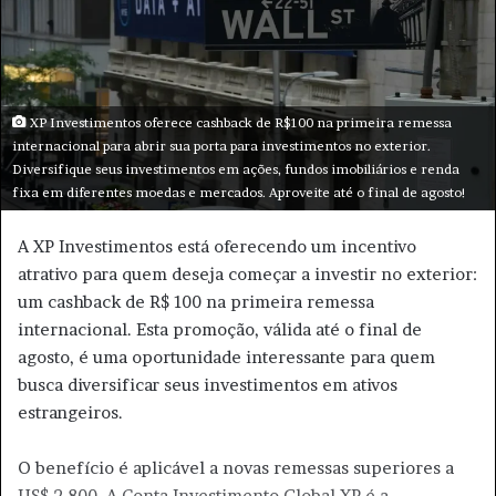
m
e
-
m
a
XP Investimentos oferece cashback de R$100 na primeira remessa
i
internacional para abrir sua porta para investimentos no exterior.
l
Diversifique seus investimentos em ações, fundos imobiliários e renda
fixa em diferentes moedas e mercados. Aproveite até o final de agosto!
A XP Investimentos está oferecendo um incentivo
atrativo para quem deseja começar a investir no exterior:
um cashback de R$ 100 na primeira remessa
internacional. Esta promoção, válida até o final de
agosto, é uma oportunidade interessante para quem
busca diversificar seus investimentos em ativos
estrangeiros.
O benefício é aplicável a novas remessas superiores a
US$ 2.800. A Conta Investimento Global XP é a