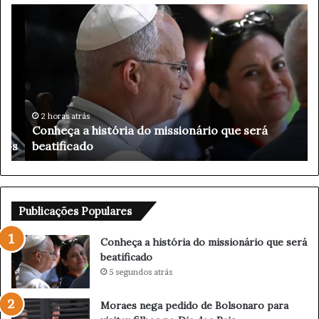
C
M
o
o
n
r
h
a
e
e
ç
s
a
n
a
e
2 horas atrás
Conheça a história do missionário que será
h
g
s
beatificado
i
a
s
p
t
e
ó
d
r
i
Publicações Populares
i
d
a
o
Conheça a história do missionário que será
d
d
beatificado
o
e
5 segundos atrás
m
B
i
o
Moraes nega pedido de Bolsonaro para
s
l