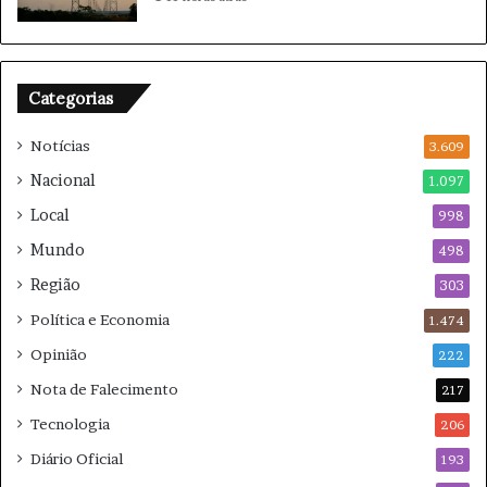
o
c
a
d
Categorias
a
S
Notícias
L
3.609
S
Nacional
1.097
Local
998
Mundo
498
Região
303
Política e Economia
1.474
Opinião
222
Nota de Falecimento
217
Tecnologia
206
Diário Oficial
193