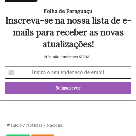
Folha de Paraguaçu
Inscreva-se na nossa lista de e-
mails para receber as novas
atualizações!
Nós não enviamos SPAM!.
I
n
s
i
r
a
o
s
e
u
e