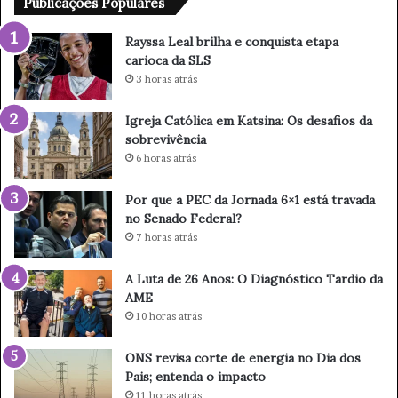
Publicações Populares
h
a
Rayssa Leal brilha e conquista etapa
e
carioca da SLS
c
3 horas atrás
o
n
Igreja Católica em Katsina: Os desafios da
q
sobrevivência
u
6 horas atrás
i
s
Por que a PEC da Jornada 6×1 está travada
t
no Senado Federal?
a
7 horas atrás
e
t
a
A Luta de 26 Anos: O Diagnóstico Tardio da
p
AME
a
10 horas atrás
c
a
ONS revisa corte de energia no Dia dos
r
Pais; entenda o impacto
i
11 horas atrás