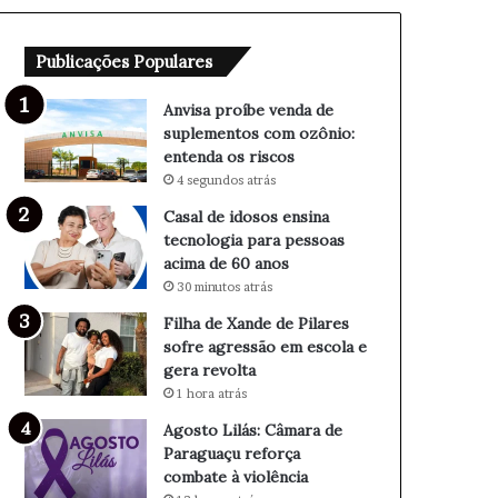
e
e
n
n
Publicações Populares
d
s
a
i
d
n
Anvisa proíbe venda de
e
a
suplementos com ozônio:
s
t
entenda os riscos
u
e
4 segundos atrás
p
c
Casal de idosos ensina
l
n
tecnologia para pessoas
e
o
acima de 60 anos
m
l
30 minutos atrás
e
o
n
g
Filha de Xande de Pilares
t
i
sofre agressão em escola e
o
a
gera revolta
s
p
1 hora atrás
c
a
Agosto Lilás: Câmara de
o
r
Paraguaçu reforça
m
a
combate à violência
o
p