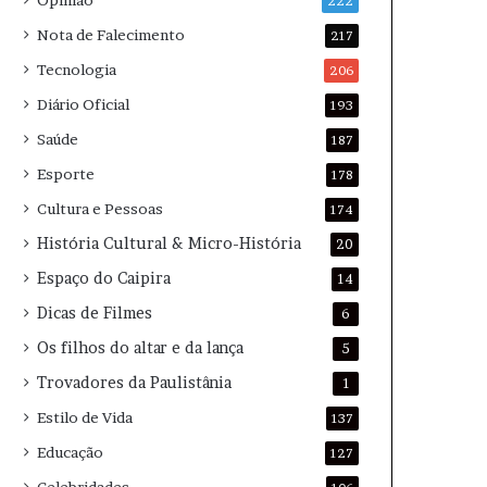
Opinião
222
Nota de Falecimento
217
Tecnologia
206
Diário Oficial
193
Saúde
187
Esporte
178
Cultura e Pessoas
174
História Cultural & Micro-História
20
Espaço do Caipira
14
Dicas de Filmes
6
Os filhos do altar e da lança
5
Trovadores da Paulistânia
1
Estilo de Vida
137
Educação
127