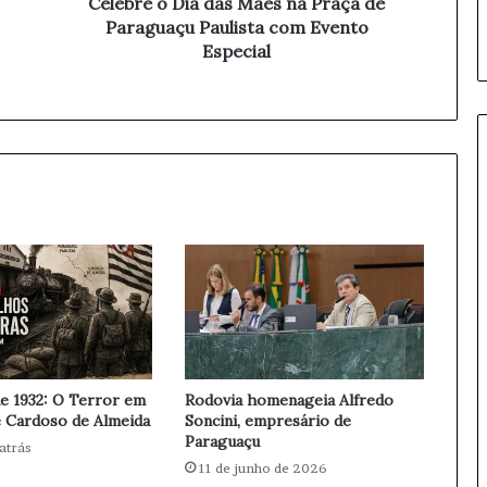
i
Celebre o Dia das Mães na Praça de
a
Paraguaçu Paulista com Evento
d
Especial
a
s
M
ã
e
s
n
a
P
r
a
ç
a
d
e
e 1932: O Terror em
Rodovia homenageia Alfredo
P
 Cardoso de Almeida
Soncini, empresário de
a
Paraguaçu
atrás
r
11 de junho de 2026
a