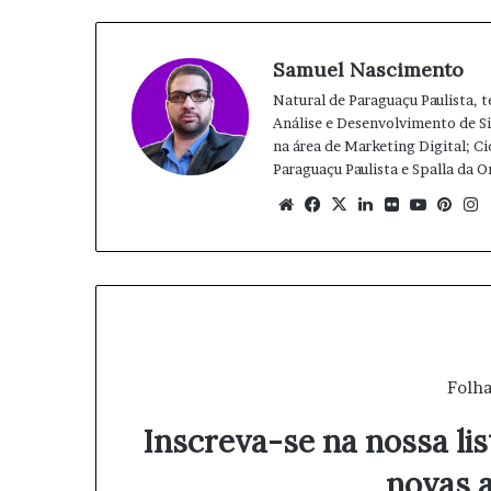
Samuel Nascimento
Natural de Paraguaçu Paulista, 
Análise e Desenvolvimento de 
na área de Marketing Digital; Ci
Paraguaçu Paulista e Spalla da 
We
Fa
X
Lin
Fli
Yo
Pin
bsi
ce
ke
ckr
uT
ter
te
bo
din
ub
est
ok
e
Folha
Inscreva-se na nossa lis
novas a