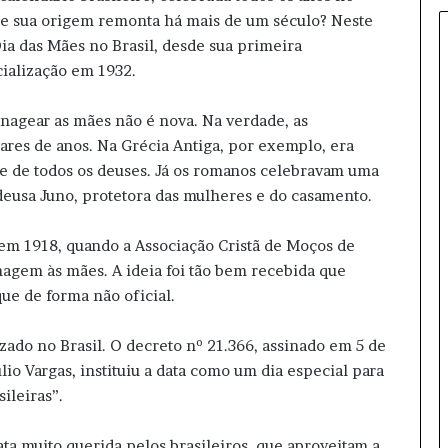
Q
e sua origem remonta há mais de um século? Neste
u
 Dia das Mães no Brasil, desde sua primeira
a
ialização em 1932.
r
t
a
enagear as mães não é nova. Na verdade, as
s
res de anos. Na Grécia Antiga, por exemplo, era
d
 de todos os deuses. Já os romanos celebravam uma
e
usa Juno, protetora das mulheres e do casamento.
f
i
 em 1918, quando a Associação Cristã de Moços de
n
a
gem às mães. A ideia foi tão bem recebida que
l
ue de forma não oficial.
p
o
izado no Brasil. O decreto nº 21.366, assinado em 5 de
d
io Vargas, instituiu a data como um dia especial para
e
m
ileiras”.
t
e
ta muito querida pelos brasileiros, que aproveitam a