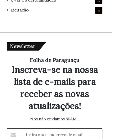
Uvas e Personalidades
4
Licitação
4
Newsletter
Folha de Paraguaçu
Inscreva-se na nossa
lista de e-mails para
receber as novas
atualizações!
Nós não enviamos SPAM!.
I
n