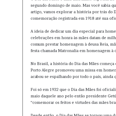
segundo domingo de maio. Mas você sabia qu
artigo, vamos explorar a história por trás do
comemoração registrada em 1918 até sua ofic
A ideia de dedicar um dia especial para hom
celebrações em honra às mães datam de milha
comum prestar homenagem à deusa Reia, mãe
festa chamada Matronalia em homenagem à de
No Brasil, a história do Dia das Mães começa
Porto Alegre promoveu uma missa em homena
acabou se espalhando por todo o país, ainda q
Foi só em 1932 que o Dia das Mães foi oficial
maio daquele ano pelo então presidente Getúl
“comemorar os feitos e virtudes das mães bras
Desde então, o Dia das Mães se tornou uma da