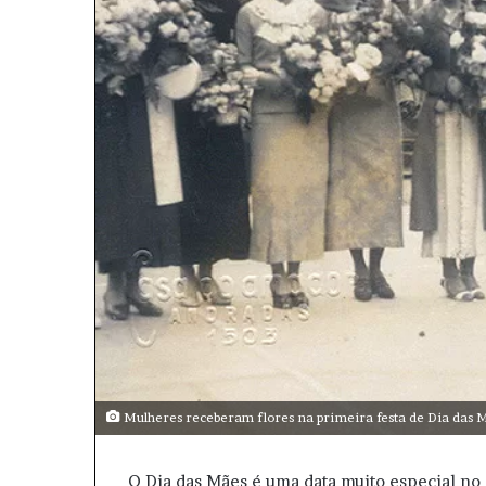
l
Mulheres receberam flores na primeira festa de Dia das 
O Dia das Mães é uma data muito especial no 