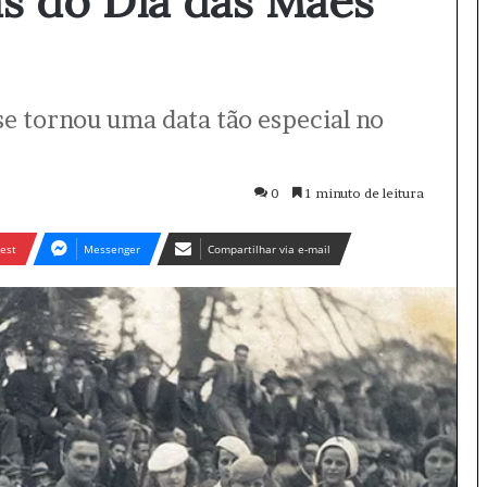
ás do Dia das Mães
e tornou uma data tão especial no
0
1 minuto de leitura
est
Messenger
Compartilhar via e-mail