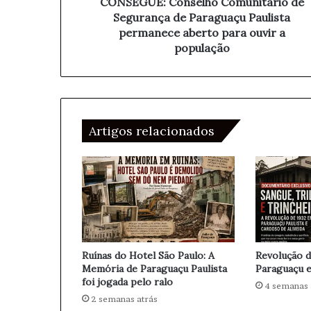
C
CONSEGUE: Conselho Comunitário de
d
o
Segurança de Paraguaçu Paulista
e
n
permanece aberto para ouvir a
e
s
população
m
e
a
l
i
h
l
o
C
Artigos relacionados
o
m
u
n
i
t
á
r
i
Ruínas do Hotel São Paulo: A
Revolução d
o
Memória de Paraguaçu Paulista
Paraguaçu e
d
foi jogada pelo ralo
4 semanas 
e
2 semanas atrás
S