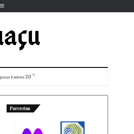
r
rtigo aleatório
Barra Lateral
℃
20
guaçu Paulista
Parcerias