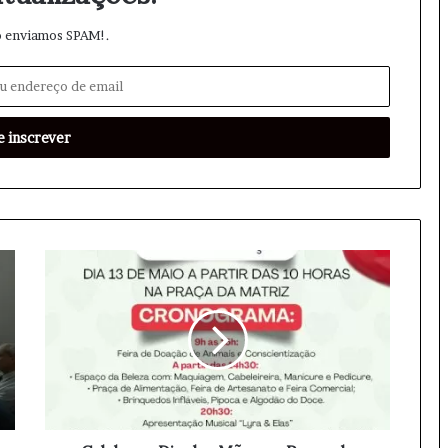
 enviamos SPAM!.
C
e
l
e
b
r
e
o
D