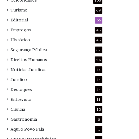
Celebridades
106
Turismo
69
Editorial
66
Empregos
45
Histórico
45
Segurança Pública
37
Direitos Humanos
26
Notícias Jurídicas
14
Jurídico
14
Destaques
14
Entrevista
11
Ciência
10
Gastronomia
6
Aqui o Povo Fala
4