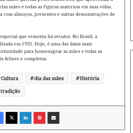
r
elas mães e todas as figuras maternas em suas vidas.
a
ata com almoços, presentes e outras demonstrações de
p
e
n
a
special que remonta há séculos. No Brasil, a
s
lizada em 1932. Hoje, é uma das datas mais
c
portunidade para homenagear as mães e todas as
a
m
s felizes e completas.
p
e
õ
Cultura
dia das mães
História
e
s
tradição
Facebook
X
Linkedin
Pinterest
Compartilhar via e-mail