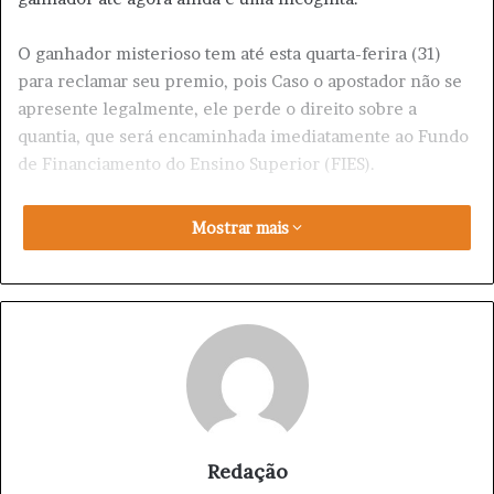
O ganhador misterioso tem até esta quarta-ferira (31)
para reclamar seu premio, pois Caso o apostador não se
apresente legalmente, ele perde o direito sobre a
quantia, que será encaminhada imediatamente ao Fundo
de Financiamento do Ensino Superior (FIES).
Mostrar mais
Azar
Loterias
Mega Sena da Virada
Premiação perdida
Sorte
Redação