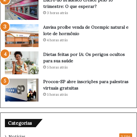
a
e
trimestre: O que esperar?
L
p
3 horas atrás
u
e
z
l
Anvisa proíbe venda de Ozempic natural e
c
o
lote de hormônio
o
1
4 horas atrás
m
0
a
º
t
t
Dietas feitas por IA: Os perigos ocultos
r
r
para sua saúde
a
i
5 horas atrás
ç
m
õ
e
Procon-SP abre inscrições para palestras
e
s
virtuais gratuitas
s
t
5 horas atrás
c
r
u
e
l
:
t
O
Categorias
u
q
r
u
Notícias
a
3.596
e