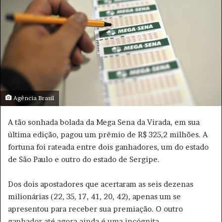
u
m
e
-
m
a
i
l
Agência Brasil
A tão sonhada bolada da Mega Sena da Virada, em sua
última edição, pagou um prêmio de R$ 325,2 milhões. A
fortuna foi rateada entre dois ganhadores, um do estado
de São Paulo e outro do estado de Sergipe.
Dos dois apostadores que acertaram as seis dezenas
milionárias (22, 35, 17, 41, 20, 42), apenas um se
apresentou para receber sua premiação. O outro
ganhador até agora ainda é uma incógnita.