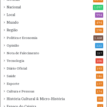
i
e
Nacional
1.097
s
s
Local
n
994
p
e
e
Mundo
494
s
r
Região
t
a
298
e
r
Política e Economia
1.468
s
?
á
Opinião
222
b
Nota de Falecimento
217
a
d
Tecnologia
206
o
Diário Oficial
193
Saúde
186
Esporte
177
Cultura e Pessoas
174
História Cultural & Micro-História
20
Espaço do Caipira
14