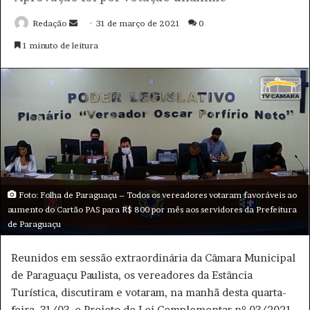
o
d
e
e
m
a
i
l