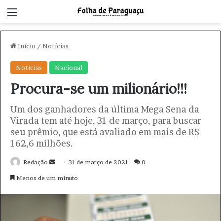
Menu
Início
/
Notícias
Notícias
Nacional
Procura-se um milionário!!!
Um dos ganhadores da última Mega Sena da
Virada tem até hoje, 31 de março, para buscar
seu prêmio, que está avaliado em mais de R$
162,6 milhões.
Redação
M
31 de março de 2021
0
a
Menos de um minuto
n
d
e