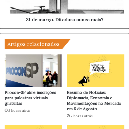
a
r
u
ç
m
o
e
.
31 de março. Ditadura nunca mais?
n
D
t
i
o
t
d
Artigos relacionados
a
o
d
c
u
a
r
r
a
t
n
ã
u
o
n
P
c
Procon-SP abre inscrições
Resumo de Notícias:
A
para palestras virtuais
Diplomacia, Economia e
a
gratuitas
Movimentações no Mercado
S
m
em 6 de Agosto
a
5 horas atrás
i
7 horas atrás
s
?