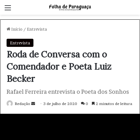
Menu
Início
/
Entrevista
Entrevista
Roda de Conversa com o
Comendador e Poeta Luiz
Becker
Rafael Ferreira entrevista o Poeta dos Sonhos
Redação
M
3 de julho de 2020
0
2 minutos de leitura
a
n
d
e