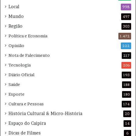
Local
998
Mundo
497
Região
303
Política e Economia
1.472
Opinião
222
Nota de Falecimento
217
Tecnologia
206
Diário Oficial
193
Saúde
188
Esporte
180
Cultura e Pessoas
174
História Cultural & Micro-História
20
Espaço do Caipira
14
Dicas de Filmes
6