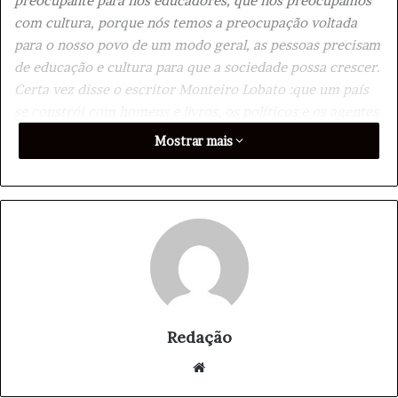
preocupante para nós educadores, que nos preocupamos
com cultura, porque nós temos a preocupação voltada
para o nosso povo de um modo geral, as pessoas precisam
de educação e cultura para que a sociedade possa crescer.
Certa vez disse o escritor Monteiro Lobato :que um país
se constrói com homens e livros, os políticos e os agentes
que atuam no campo político, na verdade devem ser
Mostrar mais
grandes pedreiros na construção de uma sociedade que
tenha a educação como pilar fundamental. Nós não
estamos soltos e jogados, as vezes se pensa muito que
Educação e Cultura são aquilo que se sobra, aquilo que já
não serve mais então vamos reciclar aquilo que nós temos
pra ver o resultado que nós podemos chegar. Na verdade
nós precisamos colocar para nossas crianças, para nossas
famílias , para nossos professores que são os profissionais
mais necessários na nossa sociedade, aquilo que nós
Redação
temos de melhor. Aquilo que disse Monteiro Lobato que
We
um país se faz com homens e livros, é uma grande verdade
bsi