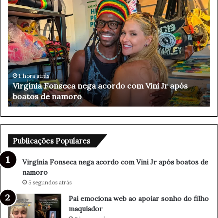
P
a
i
e
m
o
c
i
8 horas atrás
s
Pai emociona web ao apoiar sonho do filho
o
maquiador
n
a
w
e
b
Publicações Populares
a
o
Virgínia Fonseca nega acordo com Vini Jr após boatos de
a
namoro
p
5 segundos atrás
o
Pai emociona web ao apoiar sonho do filho
i
maquiador
a