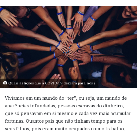
e
e
m
a
i
l