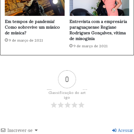
frente na liderança do povo , pessoas que tenham o
r
compromisso, de materializar os sonhos, e colocar para a
m
a
população o que se tem de melhor em educação e
Em tempos de pandemia!
Entrevista com a empresária
q
cultura.”
Como sobrevive um músico
paraguaçuense Regiane
u
de música?
Rodrigues Gonçalves, vítima
i
de misoginia
9 de março de 2021
a
Folha de Paraguaçu
Luiz Becker
9 de março de 2021
g
e
Poeta dos Sonhos
Politica
m
.
0
Classificação do art
igo
Inscrever-se
Acessar