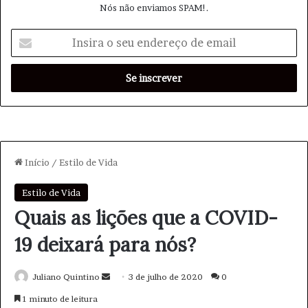
Nós não enviamos SPAM!.
I
n
s
i
r
a
o
s
e
u
e
n
d
e
r
e
ç
o
d