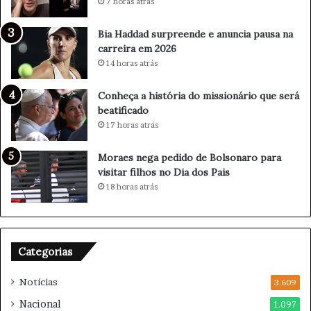
r
7 horas atrás
s
o
Bia Haddad surpreende e anuncia pausa na
n
carreira em 2026
h
14 horas atrás
o
d
Conheça a história do missionário que será
o
beatificado
f
17 horas atrás
i
l
Moraes nega pedido de Bolsonaro para
h
visitar filhos no Dia dos Pais
o
18 horas atrás
m
a
q
u
i
Categorias
a
d
Notícias
3.609
o
Nacional
1.097
r