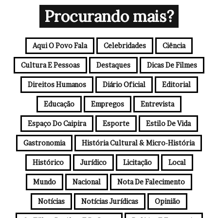
e
Procurando mais?
ç
o
d
Aqui O Povo Fala
Celebridades
Ciência
e
e
Cultura E Pessoas
Destaques
Dicas De Filmes
m
a
Direitos Humanos
Diário Oficial
Editorial
i
l
Educação
Empregos
Entrevista
Espaço Do Caipira
Esporte
Estilo De Vida
Gastronomia
História Cultural & Micro-História
Histórico
Jurídico
Licitação
Local
Mundo
Nacional
Nota De Falecimento
Notícias
Notícias Jurídicas
Opinião