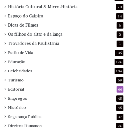
História Cultural & Micro-História
20
Espaço do Caipira
14
Dicas de Filmes
6
Os filhos do altar e da lança
5
Trovadores da Paulistânia
1
Estilo de Vida
135
Educação
126
Celebridades
104
Turismo
69
Editorial
66
Empregos
45
Histórico
45
Segurança Pública
37
Direitos Humanos
26