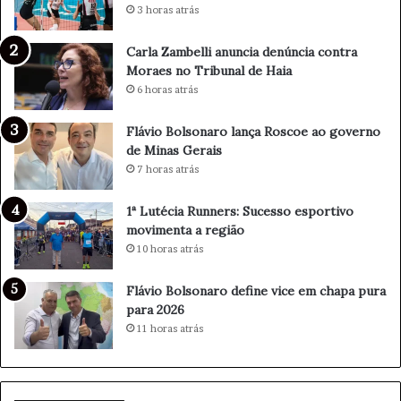
c
n
3 horas atrás
i
ç
a
a
Carla Zambelli anuncia denúncia contra
d
R
Moraes no Tribunal de Haia
e
o
6 horas atrás
n
s
ú
c
Flávio Bolsonaro lança Roscoe ao governo
n
o
de Minas Gerais
c
e
7 horas atrás
i
a
a
o
c
g
1ª Lutécia Runners: Sucesso esportivo
o
o
movimenta a região
n
v
10 horas atrás
t
e
r
r
Flávio Bolsonaro define vice em chapa pura
a
n
para 2026
M
o
11 horas atrás
o
d
r
e
a
M
e
i