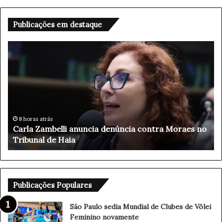
Publicações em destaque
C
F
a
l
r
á
l
v
a
i
Z
o
a
B
m
o
8 horas atrás
Carla Zambelli anuncia denúncia contra Moraes no
b
l
Tribunal de Haia
e
s
l
o
l
n
i
a
a
r
Publicações Populares
n
o
u
l
São Paulo sedia Mundial de Clubes de Vôlei
n
a
Feminino novamente