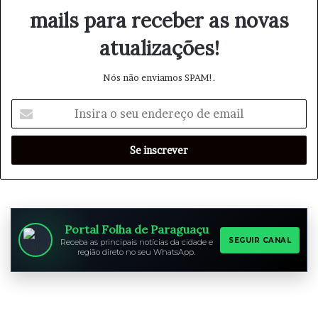
mails para receber as novas
atualizações!
Nós não enviamos SPAM!.
I
n
s
i
r
a
o
s
e
Portal Folha de Paraguaçu
u
SEGUIR CANAL
Receba as principais notícias da cidade e
região direto no seu WhatsApp.
e
n
d
e
r