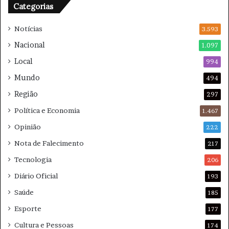
Categorias
s
n
n
a
Notícias
o
3.593
s
T
G
Nacional
1.097
r
e
Local
i
994
r
b
a
Mundo
494
u
i
Região
n
s
297
a
Política e Economia
1.467
l
d
Opinião
222
e
Nota de Falecimento
217
H
a
Tecnologia
206
i
Diário Oficial
193
a
Saúde
185
Esporte
177
Cultura e Pessoas
174